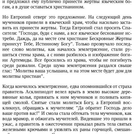
и пред­ло­жил ему пуб­лич­но при­не­сти жерт­вы язы­че­ским бо­
гам, а в ду­ше оста­вать­ся хри­сти­а­ни­ном.
Но Ев­тро­пий от­верг это пред­ло­же­ние. На сле­ду­ю­щий день
му­че­ни­ков при­ве­ли в язы­че­ский храм, чтобы на­силь­но за­ста­
вить их при­не­сти жерт­вы. То­гда Ев­тро­пий стал про­сить Спа­
си­те­ля: "Гос­по­ди, бу­ди с на­ми, а все язы­че­ское бес­но­ва­ние ис­
тре­би. Даждь, да на ме­сте сем хри­сти­ане Бес­кров­ные Жерт­вы
при­не­сут Те­бе, Ис­тин­но­му Бо­гу". Толь­ко про­зву­ча­ло по­след­
нее сло­во мо­лит­вы, как на­ча­лось зем­ле­тря­се­ние, ста­ли ру­
шить­ся сте­ны хра­ма, а с ни­ми раз­би­лось и изо­бра­же­ние бо­ги­
ни Ар­те­ми­ды. Все бро­си­лись из хра­ма, чтобы не по­гиб­нуть
сре­ди раз­ва­лин. Сре­ди шу­ма зем­ле­тря­се­ния раз­дал­ся свы­ше
глас: "Мо­лит­ва ва­ша услы­ша­на, и на этом ме­сте бу­дет дом для
мо­лит­вы хри­сти­ан".
Ко­гда кон­чи­лось зем­ле­тря­се­ние, ед­ва опом­нив­ший­ся от стра­ха
пра­ви­тель Ас­кли­пи­о­дот ве­лел врыть в зем­лю вы­со­кие де­ре­
вян­ные ко­лья, при­вя­зать к ним му­че­ни­ков и по­ли­вать ки­пя­
щей смо­лой. Свя­тые ста­ли мо­лить­ся Бо­гу, а Ев­тро­пий вос­
клик­нул, об­ра­ща­ясь к му­чи­те­лям: "Да об­ра­тит Гос­подь де­ло
ва­ше про­тив вас!" И смо­ла ста­ла об­те­кать те­ла му­че­ни­ков, как
во­да мра­мор, и об­жи­гать му­чи­те­лей. Ви­дев­шие это при­шли в
ужас, а пра­ви­тель в оже­сто­че­нии при­ка­зал рвать те­ла свя­тых
же­лез­ны­ми крю­чья­ми и уязв­лять их ра­ны гор­чи­цей, сме­шан­