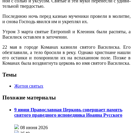
ной с со­лью и ук­су­сом. Свя­тые и эти му­ки пе­ре­нес­ли с уди­ви­
тель­ной твер­до­стью.
По­след­нюю ночь пе­ред каз­нью му­че­ни­ки про­ве­ли в мо­лит­ве,
и сно­ва Гос­подь явил­ся им и укреп­лял их.
Утром 3 мар­та свя­тые Ев­тро­пий и Клео­ник бы­ли рас­пя­ты, а
Ва­си­лиск остав­лен в за­то­че­нии.
22 мая в го­ро­де Ко­ма­нах каз­ни­ли свя­то­го Ва­си­лис­ка. Его
обез­гла­ви­ли, а те­ло бро­си­ли в ре­ку. Од­на­ко хри­сти­ане на­шли
его остан­ки и по­хо­ро­ни­ли их на вспа­хан­ном по­ле. Поз­же в
Ко­ма­нах бы­ла воз­двиг­ну­та цер­ковь во имя свя­то­го Ва­си­лис­ка.
Темы
Жития святых
Похожие материалы
9 июня Православная Церковь совершает память
святого праведного исповедника Иоанна Русского
08 июня 2026