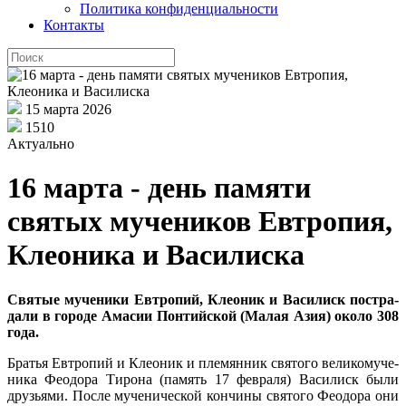
Политика конфиденциальности
Контакты
15 марта 2026
1510
Актуально
16 марта - день памяти
святых мучеников Евтропия,
Клеоника и Василиска
Свя­тые му­че­ни­ки Ев­тро­пий, Клео­ник и Ва­си­лиск по­стра­
да­ли в го­ро­де Ама­сии Пон­тий­ской (Ма­лая Азия) око­ло 308
го­да.
Бра­тья Ев­тро­пий и Клео­ник и пле­мян­ник свя­то­го ве­ли­ко­му­че­
ни­ка Фе­о­до­ра Ти­ро­на (па­мять 17 фев­ра­ля) Ва­си­лиск бы­ли
дру­зья­ми. По­сле му­че­ни­че­ской кон­чи­ны свя­то­го Фе­о­до­ра они