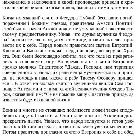
на­хо­ди­лись в за­клю­че­нии и сво­ей про­по­ве­дью при­ве­ли к хри­
сти­ан­ской ве­ре мно­гих языч­ни­ков, быв­ших с ни­ми в тем­ни­це.
Ко­гда ис­тя­зав­ший свя­то­го Фе­о­до­ра Пуб­лий бес­слав­но по­гиб,
по­ра­жен­ный Бо­жи­им гне­вом, пра­ви­те­лем Ама­сии Пон­тий­
ской был на­зна­чен Ас­кли­пи­о­дот, не усту­пав­ший в же­сто­ко­сти
сво­е­му пред­ше­ствен­ни­ку. Узнав, что дру­зья му­че­ни­ка Фе­о­до­
ра Ти­ро­на все еще на­хо­дят­ся в тем­ни­це, пра­ви­тель ве­лел при­
ве­сти их к се­бе. Пе­ред но­вым пра­ви­те­лем свя­тые Ев­тро­пий,
Клео­ник и Ва­си­лиск так же твер­до ис­по­ве­да­ли ве­ру во Хри­
ста. Они бы­ли бес­по­щад­но из­би­ты, так что те­ла их пре­вра­ти­
лись в сплош­ную ра­ну. Во вре­мя пы­ток свя­той Ев­тро­пий
гром­ко мо­лил­ся Спа­си­те­лю: "Даждь, Гос­по­ди, нам тер­пе­ния
со­вер­шен­но­го в ра­нах сих ра­ди вен­ца му­че­ни­че­ско­го, и при­и­
ди на по­мощь к нам, яко­же к ра­бу Тво­е­му Фе­о­до­ру при­шел
еси". В от­вет на моль­бу свя­то­го му­че­ни­кам явил­ся Сам Гос­
подь с Ан­ге­ла­ми и с ни­ми свя­той ве­ли­ко­му­че­ник Фе­о­дор Ти­
рон, ска­зав­ший им: "Се на по­мощь ва­шу Спа­си­тель при­и­де, да
из­вест­ны бу­де­те о веч­ной жиз­ни".
Во­и­ны и мно­гие из сто­яв­ших по­бли­зо­сти лю­дей так­же спо­до­
би­лись ви­деть Спа­си­те­ля. Они ста­ли про­сить Ас­кли­пи­о­до­та
пре­кра­тить пыт­ки. Уви­дев, что на­род вол­ну­ет­ся и го­тов уве­
ро­вать в Ис­тин­но­го Бо­га, пра­ви­тель ве­лел уве­сти му­че­ни­ков.
По­том пра­ви­тель при­гла­сил свя­то­го Ев­тро­пия к се­бе на обед