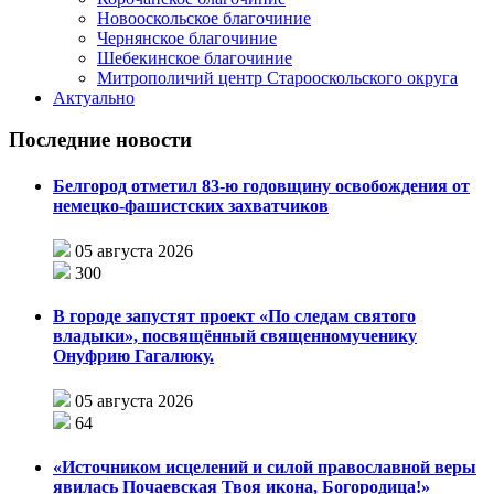
Новооскольское благочиние
Чернянское благочиние
Шебекинское благочиние
Митрополичий центр Старооскольского округа
Актуально
Последние новости
Белгород отметил 83-ю годовщину освобождения от
немецко-фашистских захватчиков
05 августа 2026
300
В городе запустят проект «По следам святого
владыки», посвящённый священномученику
Онуфрию Гагалюку.
05 августа 2026
64
«Источником исцелений и силой православной веры
явилась Почаевская Твоя икона, Богородица!»