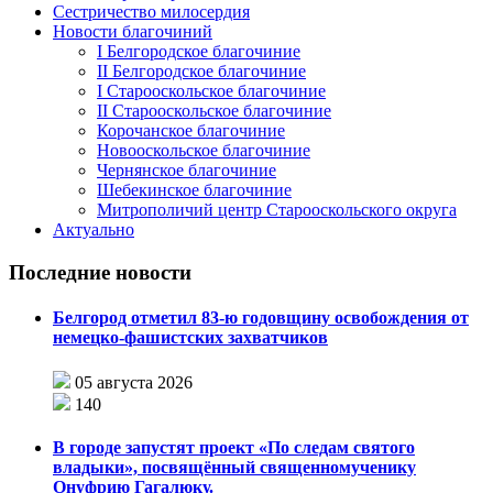
Сестричество милосердия
Новости благочиний
I Белгородское благочиние
II Белгородское благочиние
I Старооскольское благочиние
II Старооскольское благочиние
Корочанское благочиние
Новооскольское благочиние
Чернянское благочиние
Шебекинское благочиние
Митрополичий центр Старооскольского округа
Актуально
Последние новости
Белгород отметил 83-ю годовщину освобождения от
немецко-фашистских захватчиков
05 августа 2026
140
В городе запустят проект «По следам святого
владыки», посвящённый священномученику
Онуфрию Гагалюку.