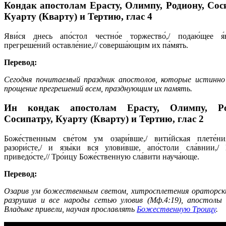
Кондак апостолам Ерасту, Олимпу, Родиону, Сос
Куарту (Кварту) и Тертию,
глас 4
Яви́ся днесь апо́стол честно́е торжество́,/ подаю́щее я
прегреше́ний оставле́ние,// соверша́ющим их па́мять.
Перевод:
Сегодня почитаемый праздник апостолов, которые истинн
прощение прегрешений всем, празднующим их память.
Ин кондак апостолам Ерасту, Олимпу, Ро
Сосипатру, Куарту (Кварту) и Тертию,
глас 2
Боже́ственным све́том ум озари́вше,/ вити́йская плете́ни
разори́сте,/ и язы́ки вся улови́вше, апо́столи сла́внии,/ 
приведо́сте,// Тро́ицу Боже́ственную сла́вити науча́юще.
Перевод:
Озарив ум божественным светом, хитросплетения ораторск
разрушив и все народы сетью уловив (Мф.4:19), апостолы 
Владыке привели, научая прославлять
Божественную Троицу
.