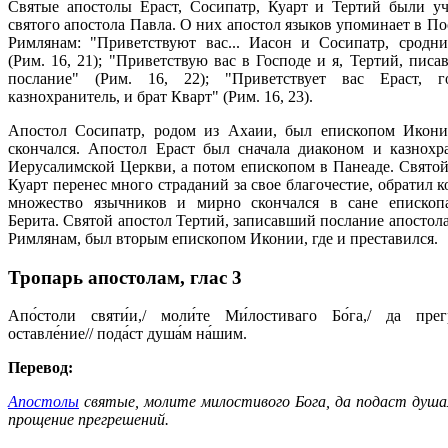
Святые апостолы Ераст, Сосипатр, Куарт и Тертий были у
святого апостола Павла. О них апостол языков упоминает в П
Римлянам: "Приветствуют вас... Иасон и Сосипатр, сродн
(Рим. 16, 21); "Приветствую вас в Господе и я, Тертий, пис
послание" (Рим. 16, 22); "Приветствует вас Ераст, г
казнохранитель, и брат Кварт" (Рим. 16, 23).
Апостол Сосипатр, родом из Ахаии, был епископом Икони
скончался. Апостол Ераст был сначала диаконом и казнохр
Иерусалимской Церкви, а потом епископом в Панеаде. Святой
Куарт перенес много страданий за свое благочестие, обратил 
множество язычников и мирно скончался в сане епископ
Берита. Святой апостол Тертий, записавший послание апостол
Римлянам, был вторым епископом Иконии, где и преставился.
Тропарь апостолам,
глас 3
Апо́столи святи́и,/ моли́те Ми́лостиваго Бо́га,/ да прег
оставле́ние// пода́ст душа́м на́шим.
Перевод:
Апостолы
святые, молите милостивого Бога, да подаст душ
прощение прегрешений.