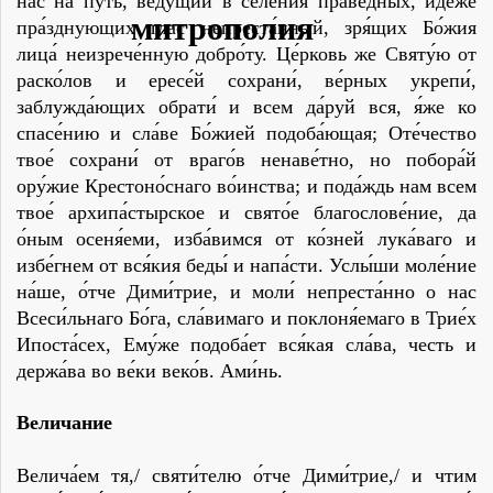
нас на путь, веду́щий в селе́ния пра́ведных, иде́же
пра́зднующих глас непреста́нный, зря́щих Бо́жия
лица́ неизрече́нную добро́ту. Це́рковь же Святу́ю от
раско́лов и ересе́й сохрани́, ве́рных укрепи́,
заблужда́ющих обрати́ и всем да́руй вся, я́же ко
спасе́нию и сла́­ве Бо́жией подоба́ющая; Оте́чество
твое́ сохрани́ от враго́в ненаве́тно, но побора́й
ору́жие Крестоно́снаго во́инства; и пода́ждь нам всем
твое́ архипа́стырское и свято́е благослове́ние, да
о́ным осеня́еми, изба́вимся от ко́зней лука́ваго и
избе́гнем от вся́кия беды́ и напа́сти. Услы́ши моле́ние
на́ше, о́тче Дими́трие, и моли́ непреста́нно о нас
Всеси́льнаго Бо́га, сла́вимаго и поклоня́емаго в Трие́х
Ипоста́сех, Ему́же подоба́ет вся́кая сла́ва, честь и
держа́ва во ве́ки веко́в. Ами́нь.
Величание
Велича́ем тя,/ святи́телю о́тче Дими́трие,/ и чтим