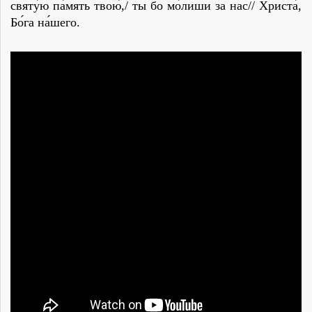
святу́ю па́мять твою́,/ ты бо мо́лиши за нас// Христа́,
Бо́га на́шего.