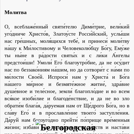
Молитва
О, всеблаже́нный святи́телю Дими́трие, вели́кий
уго́дниче Хрис­то́в, Златоу́сте Росси́йский, услы́ши
нас гре́шных, моля́щихся тебе́, и принеси́ моли́тву
на́шу к Ми́лостивому и Человеколю́бцу Бо́гу, Ему́же
ты ны́не в ра́дости святы́х и с ли́ки А́нгелы
предстои́ши! Умоли́ Его́ благоутро́бие, да не осу́дит
нас по беззако́ниям на́шим, но да сотвори́т с на́ми по
ми́лости Свое́й. Испроси́ нам у Христа́ и Бо́га
на́шего ми́рное и безмяте́жное житие́, здра́вие
душе́вное и теле́сное, земли́ благопло́дие и во всем
вся́­кое изоби́лие и благоде́нствие, и да не во зло
обрати́м блага́я, да́руемая нам от Ще́дрого Бо́га, но в
сла́ву Его́ и в прославле́ние твоего́ заступле́ния.
Да́руй нам богоуго́дно прейти́ по́прище вре́менныя
жи́зни; изба́ви нас возду́шных мыта́рств и наста́ви