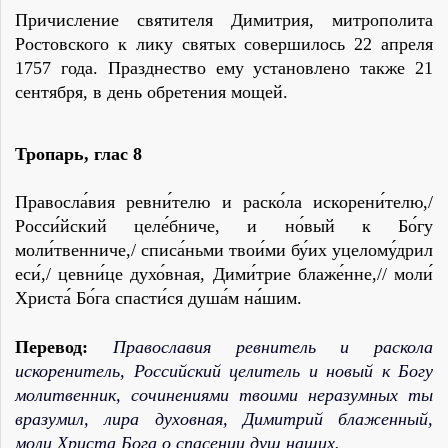
Причисление святителя Димитрия, митрополита
Ростовского к лику святых совершилось 22 апреля
1757 года. Празднество ему установлено также 21
сентября, в день обретения мощей.
Тропарь
,
глас 8
Правосла́вия ревни́телю и раско́ла искорени́телю,/
Росси́йский целе́бниче, и но́вый к Бо́гу
моли́твенниче,/ списа́ньми твои́ми бу́их уцелому́дрил
еси́,/ цевни́це духо́вная, Дими́трие блаже́нне,// моли́
Христа́ Бо́га спасти́ся душа́м на́шим.
Перевод:
Православия ревнитель и раскола
искоренитель, Российский целитель и новый к Богу
молитвенник, сочинениями твоими неразумных ты
вразумил, лира духовная, Димитрий блаженный,
моли Христа Бога о спасении душ наших.