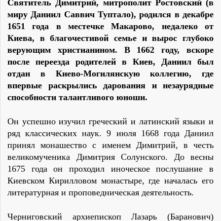
Святитель Димитрий, митрополит Ростовский (в
миру Даниил Саввич Туптало), родился в декабре
1651 года в местечке Макарово, недалеко от
Киева, в благочестивой семье и вырос глубоко
верующим христианином. В 1662 году, вскоре
после переезда родителей в Киев, Даниил был
отдан в Киево-Могилянскую коллегию, где
впервые раскрылись дарования и незаурядные
способности талантливого юноши.
Он успешно изучил греческий и латинский языки и
ряд классических наук. 9 июля 1668 года Даниил
принял монашество с именем Димитрий, в честь
великомученика Димитрия Солунского. До весны
1675 года он проходил иноческое послушание в
Киевском Кирилловом монастыре, где началась его
литературная и проповедническая деятельность.
Черниговский архиепископ Лазарь (Баранович)