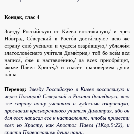
Кондак
,
глас 4
Звезду́ Росси́йскую от Ки́ева возсия́вшую,/ и чрез
Но́вград Се́верский в Росто́в дости́гшую,/ всю же
страну́ сию́ уче́ньми и чудесы́ озари́вшую,/ ублажи́м
златослове́снаго учи́теля Дими́трия,/ той бо все́м вся
написа́, я́же к наставле́нию,/ да всех приобря́щет,
я́коже Па́вел Христу́,// и спасе́т правове́рием ду́ши
на́ша.
Перевод:
Звезду Российскую в Киеве воссиявшую и
через Новгород Северский в Ростов дошедшую, всю
же страну нашу учениями и чудесами озарившую,
прославим красноречивого учителя Димитрия, ибо он
для всех написал все к наставлению, чтобы привести
всех ко Христу, как Апостол Павел (1Кор.9:22), и
спасти Православием души наши.