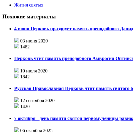
Жития святых
Похожие материалы
4 июня Церковь празднует память преподобного Дави
03 июня 2020
1482
Церковь чтит память преподобного Амвросия Оптинс
10 июля 2020
1842
Русская Православная Церковь чтит память святого б
12 сентября 2020
1420
7 октября - день памяти святой первомученицы равн
06 октября 2025