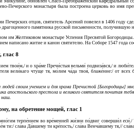
 Ми­ку­лине, об­нов­лен Спа­со-Пре­об­ра­жен­ский ка­фед­раль­ный со­бо
­во-Пе­чер­ско­го мо­на­сты­ря бы­ла по­стро­е­на цер­ковь во имя пр
ми Пе­чер­ских от­цов, свя­ти­тель Ар­се­ний по­ве­лел в 1406 го­ду сде­л
ра­го­цен­но­го па­мят­ни­ка рус­ской пись­мен­но­сти, по­лу­чив­шую на
н­ном им Жел­ти­ко­вом мо­на­сты­ре Успе­ния Пре­свя­той Бо­го­ро­ди­цы
­ем на­пи­са­но жи­тие и ка­нон свя­ти­те­лю. На Со­бо­ре 1547 го­да со­ст
,
глас 8
нием твои́м,/ и о хpа́ме Пpечи́стыя вельми́ подвиза́вся,/ и люби́тель
и́теля вели́каго чту́ще тя, мо́лим ча́да твоя́, блаже́нне:/ от все
 людей своим учением и для храма Пречистой [Богородицы] мно
ка апостольского престола и великого святителя почитая тебя, 
 наш.
му, на обретение мощей,
глас 1
но́гим терпе́нием во вре́менней жи́зни по́двиг соверши́л еси́./ 
́м ти:/ сла́ва Да́вшему ти кре́пость,/ сла́ва Венча́вшему тя,// сла