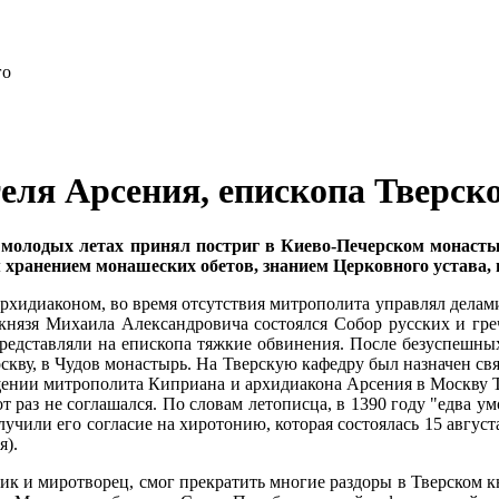
теля Арсения, епископа Тверск
мо­ло­дых ле­тах при­нял по­стриг в Ки­е­во-Пе­чер­ском мо­на­сты­
 хра­не­ни­ем мо­на­ше­ских обе­тов, зна­ни­ем Цер­ков­но­го уста­ва,
и­ди­а­ко­ном, во вре­мя от­сут­ствия мит­ро­по­ли­та управ­лял де­ла­
я­зя Ми­ха­и­ла Алек­сан­дро­ви­ча со­сто­ял­ся Со­бор рус­ских и гр
ред­став­ля­ли на епи­ско­па тяж­кие об­ви­не­ния. По­сле без­успеш­н
к­ву, в Чу­дов мо­на­стырь. На Твер­скую ка­фед­ру был на­зна­чен свя­т
­нии мит­ро­по­ли­та Ки­при­а­на и ар­хи­ди­а­ко­на Ар­се­ния в Моск­ву 
 раз не со­гла­шал­ся. По сло­вам ле­то­пис­ца, в 1390 го­ду "ед­ва умо­
у­чи­ли его со­гла­сие на хи­ро­то­нию, ко­то­рая со­сто­я­лась 15 ав­гу­
я).
ник и ми­ро­тво­рец, смог пре­кра­тить мно­гие раз­до­ры в Твер­ском к