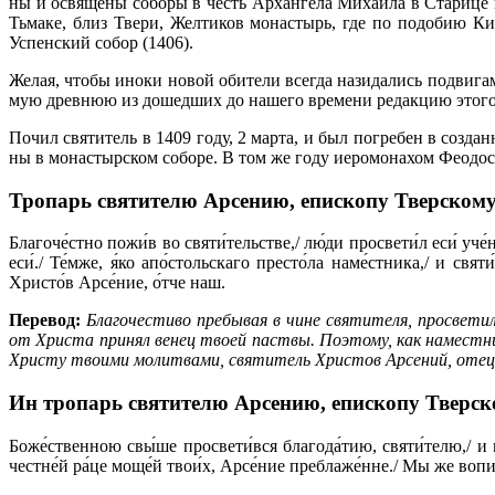
ны и освя­ще­ны со­бо­ры в честь Ар­хан­ге­ла Ми­ха­и­ла в Ста­ри­це и
Тьма­ке, близ Тве­ри, Жел­ти­ков мо­на­стырь, где по по­до­бию Ки­е
Успен­ский со­бор (1406).
Же­лая, чтобы ино­ки но­вой оби­те­ли все­гда на­зи­да­лись по­дви­га­
мую древ­нюю из до­шед­ших до на­ше­го вре­ме­ни ре­дак­цию это­го д
По­чил свя­ти­тель в 1409 го­ду, 2 мар­та, и был по­гре­бен в со­зда
ны в мо­на­стыр­ском со­бо­ре. В том же го­ду иеро­мо­на­хом Фе­о­до­си
Тропарь святителю Арсению, епископу Тверскому
Благоче́стно пожи́в во святи́тельстве,/ лю́ди пpосвети́л еси́ уче́
еси́./ Те́мже, я́ко апо́стольскаго пpесто́ла наме́стника,/ и свят
Хpисто́в Аpсе́ние, о́тче наш.
Перевод:
Благочестиво пребывая в чине святителя, просветил
от Христа принял венец твоей паствы. Поэтому, как наместни
Христу твоими молитвами, святитель Христов Арсений, отец
Ин тропарь святителю Арсению, епископу Тверско
Боже́ственною свы́ше просвети́вся благода́тию, святи́телю,/ и м
честне́й ра́це моще́й твои́х, Арсе́ние преблаже́нне./ Мы же вопие