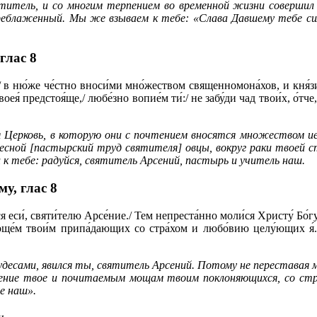
ятитель, и со многим терпением во временной жизни совершил
реблаженный. Мы же взываем к тебе: «Слава Давшему тебе сил
глас 8
,/ в ню́же че́стно вноси́ми мно́жеством священномона́хов, и кня́з
я́ предстоя́ще,/ любе́зно вопие́м ти́:/ не забу́ди чад твои́х, о́тче,/ 
ерковь, в которую они с почтением вносятся множеством иер
есной [пастырский труд святителя] овцы, вокруг раки твоей ст
к тебе: радуйся, святитель Арсений, пастырь и учитель наш.
му,
глас 8
лся еси́, святи́телю Арсе́ние./ Тем непреста́нно моли́ся Христу́ Бо́гу 
ще́м твои́м припа́дающих со стра́хом и любо́вию целу́ющих я́./ 
я чудесами, явился ты, святитель Арсений. Потому не перестава
сение твое и почитаемым мощам твоим поклоняющихся, со стр
е наш».