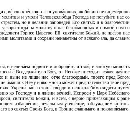
́ющих, ве́рою кре́пкою на тя упова́ющих, любо́вию нелицеме́рною
́я моли́твы и умоли́ Человеколю́бца Го́спода не погуби́ти нас со
страсте́м, но в де́лании за́поведей Его́ святы́х и в благоче́стии
, ускори́ тогда́ на моли́тву о нас безпо́мощных и помози́ нам со
е́довати Го́рнее Ца́рство. Ей, святи́телю Бо́жий, не пре́зри нас
и́ми моли́твами и сохрани́ ненаве́тны от вся́каго зла, да сла́вим
я́, и велича́ем по́двиги и доброде́тели твоя́, и мно́гую ми́лость
си́ е́ Вседержи́телю Бо́гу, от Него́же нисхо́дит вся́кое дая́ние
ко и ны́не не лиши́ нас, о́тче благосе́рдый, твоего́ пред Бо́гом
ие и́маши к Нему́ и я́ко мно́го мо́жет предста́тельство твое́ пред
твах. Укрепи́ на́ша стопы́ тве́рдо и непоколеби́мо ходи́ти путе́м
вию ко Го́споду и к жи́зни ве́чней. Испроси́ у Царя́ Небе́снаго
проси́, святи́телю Бо́жий, и всем, с ве́рою прибега́ющим к ра́це
вующим избавле́ние, печа́льным утеше́ние, заблу́ждшим и́стины
го во святы́х Свои́х Бо́га, в Тро́ице сла́вимаго и покланя́емаго,