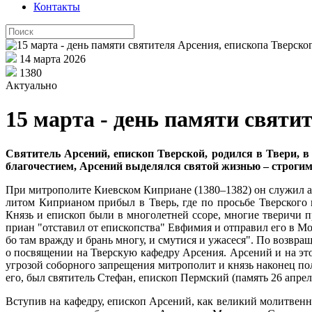
Контакты
14 марта 2026
1380
Актуально
15 марта - день памяти святи
Свя­ти­тель Ар­се­ний, епи­скоп Твер­ской, ро­дил­ся в Тве­ри, в 
бла­го­че­сти­ем, Ар­се­ний вы­де­лял­ся свя­той жиз­нью – стро­гим
При мит­ро­по­ли­те Ки­ев­ском Ки­при­ане (1380–1382) он слу­жил ар­х
ли­том Ки­при­а­ном при­был в Тверь, где по прось­бе Твер­ско­го кн
Князь и епи­скоп бы­ли в мно­го­лет­ней ссо­ре, мно­гие тве­ри­чи п
при­ан "от­ста­вил от епи­скоп­ства" Ев­фи­мия и от­пра­вил его в Мос
бо там враж­ду и брань мно­гу, и сму­ти­ся и ужа­се­ся". По воз­вра­ще
о по­свя­ще­нии на Твер­скую ка­фед­ру Ар­се­ния. Ар­се­ний и на этот
угро­зой со­бор­но­го за­пре­ще­ния мит­ро­по­лит и князь на­ко­нец по­л
его, был свя­ти­тель Сте­фан, епи­скоп Перм­ский (па­мять 26 ап­ре­л
Всту­пив на ка­фед­ру, епи­скоп Ар­се­ний, как ве­ли­кий мо­лит­вен­