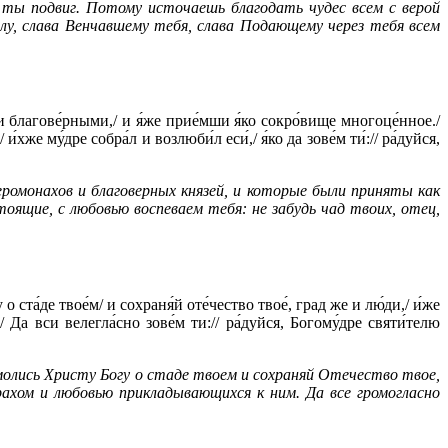
 ты подвиг. Потому источаешь благодать чудес всем с верой
у, слава Венчавшему тебя, слава Подающему через тебя всем
и благове́рными,/ и я́же прие́мши я́ко сокро́вище многоце́нное./
и́хже му́дре собра́л и возлюби́л еси́,/ я́ко да зове́м ти́:// ра́дуйся,
омонахов и благоверных князей, и которые были приняты как
оящие, с любовью воспеваем тебя: не забудь чад твоих, отец,
о ста́де твое́м/ и сохраня́й оте́чество твое́, град же и лю́ди,/ и́же
Да вси велегла́сно зове́м ти:// ра́дуйся, Богому́дре святи́телю
я молись Христу Богу о стаде твоем и сохраняй Отечество твое,
ахом и любовью прикладывающихся к ним. Да все громогласно