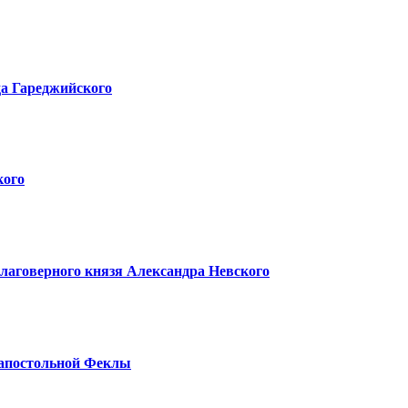
да Гареджийского
кого
лаговерного князя Александра Невского
оапостольной Феклы