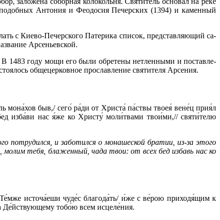
р, за­ло­же­на со­бор­ная ко­ло­коль­ня. Свя­ти­тель ос­но­вал на ре­ке
е­по­доб­ных Ан­то­ния и Фе­о­до­сия Пе­чер­ских (1394) и ка­мен­ный
ать с Ки­е­во-Пе­чер­ско­го Па­те­ри­ка спи­сок, пред­став­ля­ю­щий са­
­зва­ние Ар­се­ньев­ской.
. В 1483 го­ду мо­щи его бы­ли об­ре­те­ны нетлен­ны­ми и по­став­ле­
о­я­лось об­ще­цер­ков­ное про­слав­ле­ние свя­ти­те­ля Ар­се­ния.
 мона́хов быв,/ сего́ pа́ди от Хpиста́ па́ствы твоея́ вене́ц пpия́л
х бед изба́ви нас я́же ко Хpисту́ моли́твами твои́ми,// святи́телю
го потрудился, и заботился о монашеской братии, из-за этого
молим тебя, блаженный, чада твои: от всех бед избавь нас ко
Те́мже источа́еши чуде́с благода́ть/ и́же с ве́рою приходя́щим к
́ва Де́йствующему тобо́ю всем исцеле́ния.