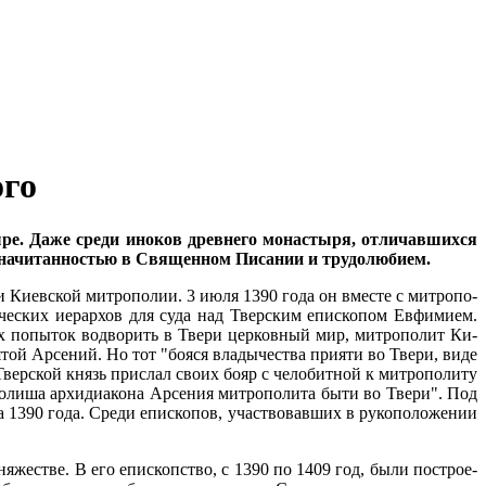
ого
ре. Да­же сре­ди ино­ков древ­не­го мо­на­сты­ря, от­ли­чав­ших­ся
 на­чи­тан­но­стью в Свя­щен­ном Пи­са­нии и тру­до­лю­би­ем.
ми Ки­ев­ской мит­ро­по­лии. 3 июля 1390 го­да он вме­сте с мит­ро­по­
е­че­ских иерар­хов для су­да над Твер­ским епи­ско­пом Ев­фи­ми­ем.
ых по­пы­ток во­дво­рить в Тве­ри цер­ков­ный мир, мит­ро­по­лит Ки­
ой Ар­се­ний. Но тот "бо­я­ся вла­ды­че­ства при­я­ти во Тве­ри, ви­де
Твер­ской князь при­слал сво­их бо­яр с че­ло­бит­ной к мит­ро­по­ли­ту
ли­ша ар­хи­ди­а­ко­на Ар­се­ния мит­ро­по­ли­та бы­ти во Тве­ри". Под
ста 1390 го­да. Сре­ди епи­ско­пов, участ­во­вав­ших в ру­ко­по­ло­же­нии
ня­же­стве. В его епи­скоп­ство, с 1390 по 1409 год, бы­ли по­стро­е­