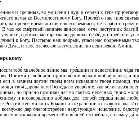
у
мире́нных и гре́шных, во умиле́нии душ и серде́ц к тебе́ прибега
я́тнаго ве́мы ко Всеми́лостивому Бо́гу. Проле́й о нас твоя́ святы
, да про́чее вре́мя жития́ на́шего земна́го, не в рабо́те греху́ и 
В час же сме́ртный наипа́че яви́ся нам, о́тче, засту́пник благи́й
лучи́ти, гро́зныя мыта́рства возду́шныя безбе́дно прейти́ и унасл
о́лчный к Бо́гу. Па́стырю наш до́брый, упаси́ нас бо́дренными тво
о Ду́ха, и твое́ оте́ческое заступле́ние, во ве́ки веко́в. Ами́нь.
верскому
о́сим тебе́ хвале́бное пе́ние мы, гре́шнии и недосто́йнии ча́да тво
́ву. Приими́ с любо́вию приноше́ние ве́ры и любве́ на́шея, и прине
 еси́ в земне́м житии́ твое́м всем иска́вшим твоея́ по́мощи, та́
щи твоя́ дарова́ нам Госпо́дь во увере́ние, я́ко ве́лие дерзнове́н
мощных, но при́сно помина́й нас во святы́х небе́сных твои́х моли́
твенному и к соверше́нию до́брых дел, согре́й сердца́ на́ша любо́
ане́ Росси́йстей ми́лость Бо́жию и сохране́ние от вся́каго зла. Ис
м, коему́ждо дар благопотре́бен: неду́гующим исцеле́ние, бе́дст
всем вся к жи́зни вре́менней и ве́чней потре́бная, во сла́ву ди́вна