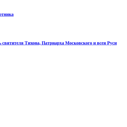
отника
 святителя Тихона, Патриарха Московского и всея Руси