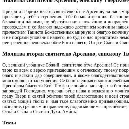
Молитва святителю Арсению, епископу Тверском
При́зри от Го́рних высо́т, святи́телю о́тче Арсе́ние, на нас с
прося́щих у тебе́ заступле́ния. Тебе́ бо моли́твенника благопри
беззако́нии на́шими, но обрати́ти нас к покая́нию и исправле́нию
провожда́ем и со благо́ю наде́ждою дости́гнем кончи́ны на́шея. 
прича́стием Та́инств Боже́ственных ми́рную и благу́ю кончи́ну у
и не посрами́ упова́ния на́шего, но бу́ди о нас предста́тель нем
неизрече́нное человеколю́бие Бо́га на́шего, Отца́ и Сы́на и Свята́г
Молитва вторая святителю Арсению, епископу Т
О, вели́кий уго́дниче Бо́жий, святи́телю о́тче Арсе́ние! Се прин
твою́ ко всем с ве́рою притека́ющим к оте́ческому твоему́ покро
бла́го и вся́кий дар соверше́нный, и я́коже благоде́тельствовал
многомо́щнаго заступле́ния. Се бо нетле́нныя и многоцеле́бныя мо́
Престо́лом бл́агости Его́. Те́мже не оста́ви нас си́рых и безпо́
за́поведей Госпо́дних, утверди́ ру́це на́ша к воздея́нию моли́
гра́ду Твери и святе́й оби́тели твое́й благостоя́ние и всей стр
святы́х моще́й твои́х и и́мя твое́ благогове́йно призыва́ющи
позна́ние, гре́шным исправле́ние, подвиза́ющимся преспе́яние, и 
Отца́ и Сы́на и Свята́го Ду́ха. Ами́нь.
Темы