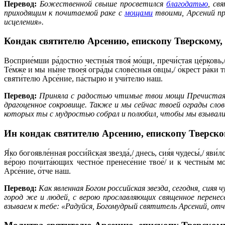
Перевод:
Божественной свыше просветился
благодатью
, св
приходящим к почитаемой раке с
мощами
твоими, Арсений п
исцеления».
Кондак святителю Арсению, епископу Тверскому,
Восприе́мши ра́достно честны́я твоя́ мо́щи, пречи́стая це́рковь
Те́мже и мы ны́не твоея́ огра́ды слове́сныя о́вцы,/ о́крест ра́ки твое
святи́телю Арсе́ние, па́стырю и учи́телю наш.
Перевод:
Приняла с радостью чтимые твои мощи Пречистая Ц
драгоценное сокровище. Также и мы сейчас твоей ограды слов
которых ты с мудростью собрал и полюбил, чтобы мы взывали 
Ин кондак святителю Арсению, епископу Тверско
Я́ко богоявле́нная росси́йская звезда́,/ днесь, сия́я чудесы́,/ яви́
ве́рою почита́ющих честно́е пренесе́ние твое́/ и к честны́м мо
Арсе́ние, о́тче наш.
Перевод:
Как явленная Богом российская звезда, сегодня, сия
город же и людей, с верою прославляющих священное перене
взываем к тебе: «Радуйся, Богомудрый святитель Арсений, отч