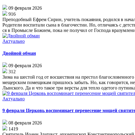
09 февраля 2026
916
Пре­по­доб­ный Еф­рем Си­рин, учи­тель по­ка­я­ния, ро­дил­ся в на­ча­
Ро­ди­те­ли вос­пи­та­ли сы­на в бла­го­че­стии. Но, от­ли­ча­ясь с дет
ся в Про­мыс­ле Бо­жи­ем, по­ка не по­лу­чил от Гос­по­да вра­зум­ле­ни
Актуально
Двойной обман
09 февраля 2026
312
Зима на шестой год от восшествия на престол благословенног
мещерским помещикам пришлось забыть. Но, как говорится, не
Лынского. Да и что такое три версты для тепло одетого путника
Актуально
9 февраля Церковь воспоминает перенесение мощей святит
08 февраля 2026
1419
Свя­ти­тель Иоанн Зла­то­уст, ар­хи­епи­скоп Кон­стан­ти­но­поль­ский 