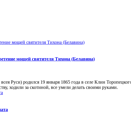
ретение мощей святителя Тихона (Белавина)
сея Ру­си) ро­дил­ся 19 ян­ва­ря 1865 го­да в се­ле Клин То­ро­пец­ко­го
ству, хо­ди­ли за ско­ти­ной, все уме­ли де­лать сво­и­ми ру­ка­ми.
лата