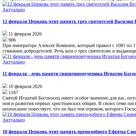
Актуально
12 февраля Церковь чтит память трех святителей Василия 
11 февраля 2026
906
При императоре Алексее Комнине, который правил с 1081 по 11
стяжании добродетелей. Речь шла о трех святителях и выдающ
Актуально
11 февраля - день памяти священномученика Игнатия Бого
10 февраля 2026
1167
Свя­той Иг­на­тий Бо­го­но­сец име­ет осо­бое зна­че­ние для нас, по­т
ния и раз­ви­тия пер­вых хри­сти­ан­ских об­щин. В сво­их се­ми пись
не­опи­са­ние по­вест­ву­ет, что он был тем от­ро­ком, ко­то­ро­го Гос­п
Актуально
10 февраля Церковь чтит память преподобного Ефрема Си