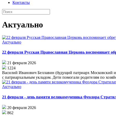
Контакты
Актуально
Актуально
22 февраля Русская Православная Церковь воспоминает об
21 февраля 2026
1224
Ва­си­лий Ива­но­вич Бе­лла­вин (бу­ду­щий пат­ри­арх Мос­ков­ский и в
с пат­ри­ар­халь­ным укла­дом. Де­ти по­мо­га­ли ро­ди­те­лям по хо­зяй­
Актуально
21 февраля - день памяти великомученика Феодора Страти
20 февраля 2026
862