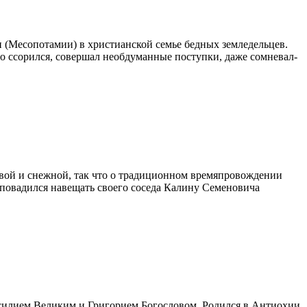
 (Ме­со­по­та­мии) в хри­сти­ан­ской се­мье бед­ных зем­ле­дель­цев.
то ссо­рил­ся, со­вер­шал необ­ду­ман­ные по­ступ­ки, да­же со­мне­вал­
овой и снежной, так что о традиционном времяпровождении
 повадился навещать своего соседа Калину Семеновича
си­ли­ем Ве­ли­ким и Гри­го­ри­ем Бо­го­сло­вом. Ро­дил­ся в Ан­тио­хии