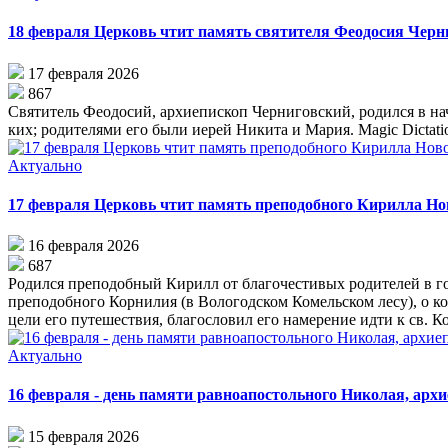
18 февраля Церковь чтит память святителя Феодосия Черн
17 февраля 2026
867
Свя­ти­тель Фе­о­до­сий, ар­хи­епи­скоп Чер­ни­гов­ский, ро­дил­ся в н
ких; ро­ди­те­ля­ми его бы­ли иерей Ни­ки­та и Ма­рия. Magic Dictation
Актуально
17 февраля Церковь чтит память преподобного Кирилла Нов
16 февраля 2026
687
Родился преподобный Кирилл от благочестивых родителей в гор
преподобного Корнилия (в Вологодском Комельском лесу), о ко
цели его путешествия, благословил его намерение идти к св. К
Актуально
16 февраля - день памяти равноапостольного Николая, арх
15 февраля 2026