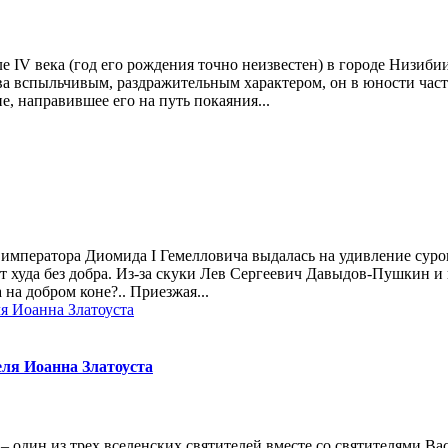
ле IV ве­ка (год его рож­де­ния точ­но неиз­ве­стен) в го­ро­де Ни­зи­бии
­ства вспыль­чи­вым, раз­дра­жи­тель­ным ха­рак­те­ром, он в юно­сти ча­с
е, на­пра­вив­шее его на путь по­ка­я­ния...
о императора Диомида I Гемелловича выдалась на удивление сур
т худа без добра. Из-за скуки Лев Сергеевич Давыдов-Пушкин и
 на добром коне?.. Приезжая...
еля Иоанна Златоуста
– один из трех все­лен­ских свя­ти­те­лей вме­сте со свя­ти­те­ля­ми Ва­