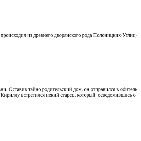
 про­ис­хо­дил из древ­не­го дво­рян­ско­го ро­да По­ло­ниц­ких-Уг­лиц­
ни. Оставив тайно родительский дом, он отправился в обитель
и Кириллу встретился некий старец, который, осведомившись о