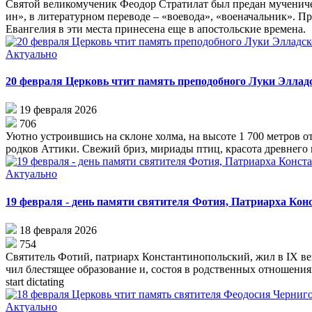
Свя­той ве­ли­ко­му­че­ник Фе­о­дор Стра­ти­лат был пре­дан му­че­ни­ч
ин», в ли­те­ра­тур­ном пе­ре­во­де – «во­е­во­да», «во­е­на­чаль­ник». П
Еван­ге­лия в эти ме­ста при­не­се­на еще в апо­столь­ские вре­ме­на.
Актуально
20 февраля Церковь чтит память преподобного Луки Эллад
19 февраля 2026
706
Уют­но устро­ив­шись на склоне хол­ма, на вы­со­те 1 700 мет­ров от 
род­ков Ат­ти­ки. Све­жий бриз, ми­ри­а­ды птиц, кра­со­та древ­не­го ка
Актуально
19 февраля - день памяти святителя Фотия, Патриарха Кон
18 февраля 2026
754
Свя­ти­тель Фо­тий, пат­ри­арх Кон­стан­ти­но­поль­ский, жил в IX ве­
чил бле­стя­щее об­ра­зо­ва­ние и, со­стоя в род­ствен­ных от­но­ше­ни­я
start dictating
Актуально