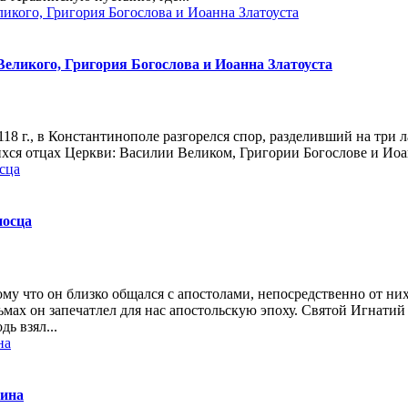
Великого, Григория Богослова и Иоанна Златоуста
18 г., в Константинополе разгорелся спор, разделивший на три 
ихся отцах Церкви: Василии Великом, Григории Богослове и Иоа
носца
о­му что он близ­ко об­щал­ся с апо­сто­ла­ми, непо­сред­ствен­но от ни
­мах он за­пе­чат­лел для нас апо­столь­скую эпо­ху. Свя­той Иг­на­тий
одь взял...
рина