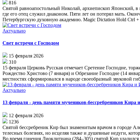
816
Святой равноапостольный Николай, архиепископ Японский, в м
где его отец служил диаконом. Пяти лет он потерял мать. Око
Петербургскую духовную академию. Magic Dictation Hold Ctrl + Alt
Актуально
Свет встречи с Господом
15 февраля 2026
310
15 февраля Церковь Русская отмечает Сретение Господне, тор
Рождество Христово (7 января) и Обрезание Господне (14 январ
местностях сформировался в народе своеобразный звуковой гибр
Актуально
13 февраля - день памяти мучеников-бессребреников Кира и
12 февраля 2026
1236
Святой бессребреник Кир был знаменитым врачом в городе Але
телесных болезнях, но исцеляя также и душевные недуги, кото
Во время гонения Диоклитиана (284–305) святой Кир удалился 