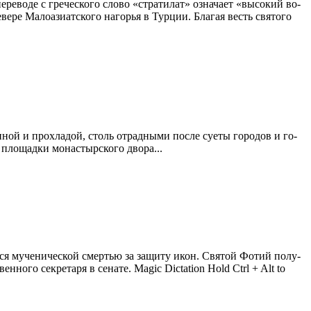
е­во­де с гре­че­ско­го сло­во «стра­ти­лат» озна­ча­ет «вы­со­кий во­
ве­ре Ма­ло­ази­ат­ско­го на­го­рья в Тур­ции. Бла­гая весть свя­то­го
ой и про­хла­дой, столь от­рад­ны­ми по­сле су­е­ты го­ро­дов и го­
 пло­щад­ки мо­на­стыр­ско­го дво­ра...
­ся му­че­ни­че­ской смер­тью за за­щи­ту икон. Свя­той Фо­тий по­лу­
ен­но­го сек­ре­та­ря в се­на­те. Magic Dictation Hold Ctrl + Alt to