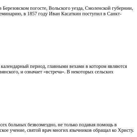
 Березовском погосте, Вольского уезда, Смоленской губернии,
семинарию, в 1857 году Иван Касаткин поступил в Санкт-
е календарный период, главными вехами в котором являются
янского, и означает «встреча». В некоторых сельских
сех больных безвозмездно, не только подавая помощь в
кое учение, святой врач многих язычников обращал ко Христу.