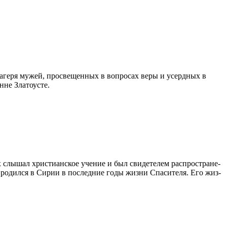
лагеря мужей, просвещенных в вопросах веры и усердных в
нне Златоусте.
х слы­шал хри­сти­ан­ское уче­ние и был сви­де­те­лем рас­про­стра­не­
 ро­дил­ся в Си­рии в по­след­ние го­ды жиз­ни Спа­си­те­ля. Его жиз­