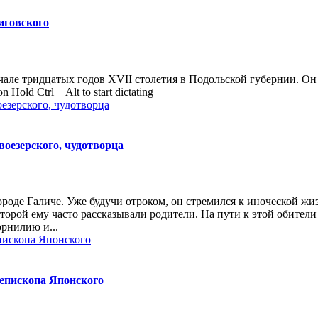
иговского
а­ча­ле трид­ца­тых го­дов XVII сто­ле­тия в По­доль­ской гу­бер­нии. Он
 Hold Ctrl + Alt to start dictating
оезерского, чудотворца
оде Галиче. Уже будучи отроком, он стремился к иноческой жиз
торой ему часто рассказывали родители. На пути к этой обител
орнилию и...
иепископа Японского