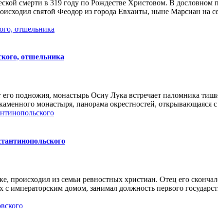
е­ской смер­ти в 319 го­ду по Рож­де­стве Хри­сто­вом. В до­слов­ном пе­р
ро­ис­хо­дил свя­той Фе­о­дор из го­ро­да Ев­ха­и­ты, ныне Мар­си­ан на се­
ского, отшельника
его под­но­жия, мо­на­стырь Осиу Лу­ка встре­ча­ет па­лом­ни­ка ти­ши­н
­мен­но­го мо­на­сты­ря, па­но­ра­ма окрест­но­стей, от­кры­ва­ю­ща­я­ся с
стантинопольского
ке, про­ис­хо­дил из се­мьи рев­ност­ных хри­сти­ан. Отец его скон­чал
х с им­пе­ра­тор­ским до­мом, за­ни­мал долж­ность пер­во­го го­судар­ств