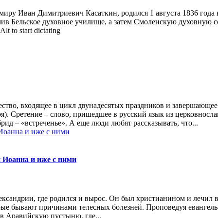
иру Иван Димитриевич Касаткин, родился 1 августа 1836 года в
нчив Бельское духовное училище, а затем Смоленскую духовную 
 to start dictating
жество, входящее в цикл двунадесятых праздников и завершающе
я). Сретение – слово, пришедшее в русский язык из церковнослав
ид – «встреченье». А еще люди любят рассказывать, что...
 Иоанна и иже с ними
ксандрии, где родился и вырос. Он был христианином и лечил в
рые бывают причинами телесных болезней. Проповедуя евангельс
в Аравийскую пустыню, где...