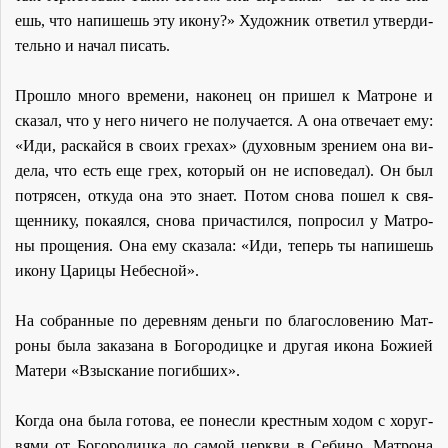
ешь, что на­пи­шешь эту ико­ну?» Ху­дож­ник от­ве­тил утвер­ди­
тель­но и на­чал пи­сать.
Про­шло мно­го вре­ме­ни, на­ко­нец он при­шел к Мат­роне и
ска­зал, что у него ни­че­го не по­лу­ча­ет­ся. А она от­ве­ча­ет ему:
«Иди, рас­кай­ся в сво­их гре­хах» (ду­хов­ным зре­ни­ем она ви­
де­ла, что есть еще грех, ко­то­рый он не ис­по­ве­дал). Он был
по­тря­сен, от­ку­да она это зна­ет. По­том сно­ва по­шел к свя­
щен­ни­ку, по­ка­ял­ся, сно­ва при­ча­стил­ся, по­про­сил у Мат­ро­
ны про­ще­ния. Она ему ска­за­ла: «Иди, те­перь ты на­пи­шешь
ико­ну Ца­ри­цы Небес­ной».
На со­бран­ные по де­рев­ням день­ги по бла­го­сло­ве­нию Мат­
ро­ны бы­ла за­ка­за­на в Бо­го­ро­диц­ке и дру­гая ико­на Бо­жи­ей
Ма­те­ри «Взыс­ка­ние по­гиб­ших».
Ко­гда она бы­ла го­то­ва, ее по­нес­ли крест­ным хо­дом с хо­руг­
вя­ми от Бо­го­ро­диц­ка до са­мой церк­ви в Се­би­но. Мат­ро­на