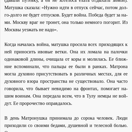
(да­ва­ли пу­тев­ку, а ей не хо­те­лось ехать от­ды­хать зи­мой).
Ма­туш­ка ска­за­ла: «Нуж­но ид­ти в от­пуск сей­час, по­том дол­
го-дол­го не бу­дет от­пус­ков. Бу­дет вой­на. По­бе­да бу­дет за на­
ми. Моск­ву враг не тронет, она толь­ко немно­го по­го­рит. Из
Моск­вы уез­жать не на­до».
Ко­гда на­ча­лась вой­на, ма­туш­ка про­си­ла всех при­хо­дя­щих к
ней при­но­сить иво­вые вет­ки. Она их ло­ма­ла на па­лоч­ки
оди­на­ко­вой дли­ны, очи­ща­ла от ко­ры и мо­ли­лась. Ее ближ­
ние вспо­ми­на­ли, что паль­цы ее бы­ли в ран­ках. Мат­ро­на
мог­ла ду­хов­но при­сут­ство­вать в раз­лич­ных ме­стах, для ее
ду­хов­но­го взо­ра про­стран­ства не су­ще­ство­ва­ло. Она ча­сто
го­во­ри­ла, что бы­ва­ет неви­ди­мо на фрон­тах, по­мо­га­ет на­
шим во­и­нам. Она пе­ре­да­ла всем, что в Ту­лу нем­цы не вой­
дут. Ее про­ро­че­ство оправ­да­лось.
В день Мат­ро­нуш­ка при­ни­ма­ла до со­ро­ка че­ло­век. Лю­ди
при­хо­ди­ли со сво­и­ми бе­да­ми, ду­шев­ной и те­лес­ной бо­лью.