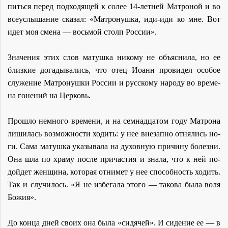
пить­ся пе­ред под­хо­дя­щей к со­лее 14-лет­ней Мат­ро­ной и во
все­услы­ша­ние ска­зал: «Мат­ро­нуш­ка, иди-иди ко мне. Вот
идет моя сме­на — вось­мой столп Рос­сии».
Зна­че­ния этих слов ма­туш­ка ни­ко­му не объ­яс­ни­ла, но ее
близ­кие до­га­ды­ва­лись, что отец Иоанн про­ви­дел осо­бое
слу­же­ние Мат­ро­нуш­ки Рос­сии и рус­ско­му на­ро­ду во вре­ме­
на го­не­ний на Цер­ковь.
Про­шло немно­го вре­ме­ни, и на сем­на­дца­том го­ду Мат­ро­на
ли­ши­лась воз­мож­но­сти хо­дить: у нее вне­зап­но от­ня­лись но­
ги. Са­ма ма­туш­ка ука­зы­ва­ла на ду­хов­ную при­чи­ну бо­лез­ни.
Она шла по хра­му по­сле при­ча­стия и зна­ла, что к ней по­
дой­дет жен­щи­на, ко­то­рая от­ни­мет у нее спо­соб­ность хо­дить.
Так и слу­чи­лось. «Я не из­бе­га­ла это­го — та­ко­ва бы­ла во­ля
Бо­жия».
До кон­ца дней сво­их она бы­ла «си­дя­чей». И си­де­ние ее — в