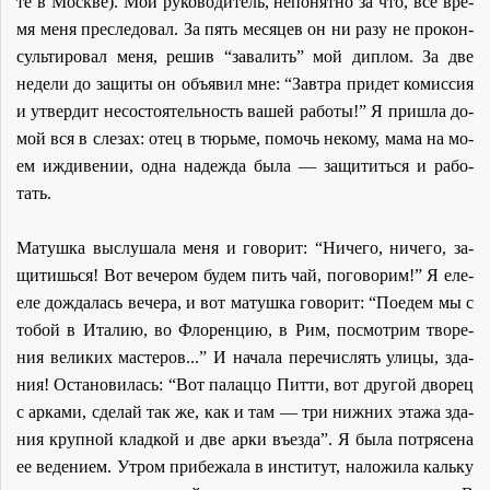
те в Москве). Мой ру­ко­во­ди­тель, непо­нят­но за что, все вре­
мя ме­ня пре­сле­до­вал. За пять ме­ся­цев он ни ра­зу не про­кон­
суль­ти­ро­вал ме­ня, ре­шив “за­ва­лить” мой ди­плом. За две
неде­ли до за­щи­ты он объ­явил мне: “Зав­тра при­дет ко­мис­сия
и утвер­дит несо­сто­я­тель­ность ва­шей ра­бо­ты!” Я при­шла до­
мой вся в сле­зах: отец в тюрь­ме, по­мочь неко­му, ма­ма на мо­
ем ижди­ве­нии, од­на на­деж­да бы­ла — за­щи­тить­ся и ра­бо­
тать.
Ма­туш­ка вы­слу­ша­ла ме­ня и го­во­рит: “Ни­че­го, ни­че­го, за­
щи­тишь­ся! Вот ве­че­ром бу­дем пить чай, по­го­во­рим!” Я еле-
еле до­жда­лась ве­че­ра, и вот ма­туш­ка го­во­рит: “По­едем мы с
то­бой в Ита­лию, во Фло­рен­цию, в Рим, по­смот­рим тво­ре­
ния ве­ли­ких ма­сте­ров...” И на­ча­ла пе­ре­чис­лять ули­цы, зда­
ния! Оста­но­ви­лась: “Вот па­лац­цо Пит­ти, вот дру­гой дво­рец
с ар­ка­ми, сде­лай так же, как и там — три ниж­них эта­жа зда­
ния круп­ной клад­кой и две ар­ки въез­да”. Я бы­ла по­тря­се­на
ее ве­де­ни­ем. Утром при­бе­жа­ла в ин­сти­тут, на­ло­жи­ла каль­ку