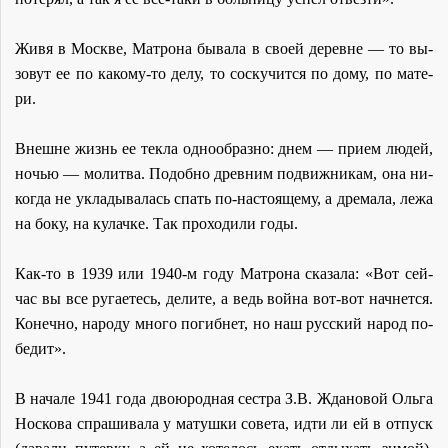
Жи­вя в Москве, Мат­ро­на бы­ва­ла в сво­ей де­ревне — то вы­
зо­вут ее по ка­ко­му-то де­лу, то со­ску­чит­ся по до­му, по ма­те­
ри.
Внешне жизнь ее тек­ла од­но­об­раз­но: днем — при­ем лю­дей,
но­чью — мо­лит­ва. По­доб­но древним по­движ­ни­кам, она ни­
ко­гда не укла­ды­ва­лась спать по-на­сто­я­ще­му, а дре­ма­ла, ле­жа
на бо­ку, на ку­лач­ке. Так про­хо­ди­ли го­ды.
Как-то в 1939 или 1940-м го­ду Мат­ро­на ска­за­ла: «Вот сей­
час вы все ру­га­е­тесь, де­ли­те, а ведь вой­на вот-вот нач­нет­ся.
Ко­неч­но, на­ро­ду мно­го по­гибнет, но наш рус­ский на­род по­
бе­дит».
В на­ча­ле 1941 го­да дво­ю­род­ная сест­ра З.В. Жда­но­вой Оль­га
Нос­ко­ва спра­ши­ва­ла у ма­туш­ки со­ве­та, ид­ти ли ей в от­пуск