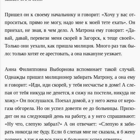
При­шел он к сво­е­му на­чаль­ни­ку и го­во­рит: «Хо­чу у вас от­
про­сить­ся, пря­мо не мо­гу, на­до мне к мо­ей те­те ехать». Он
при­е­хал, не зная, в чем де­ло. А Мат­ро­на ему го­во­рит: «Да­
вай, да­вай, пе­ре­ве­зи ме­ня ско­рей в За­горск, к те­ще сво­ей».
Толь­ко они уеха­ли, как при­шла ми­ли­ция. Мно­го раз так бы­
ло: толь­ко хо­тят ее аре­сто­вать, а она на­ка­нуне уез­жа­ет.
Ан­на Филип­пов­на Вы­бор­но­ва вспо­ми­на­ет та­кой слу­чай.
Од­на­жды при­шел ми­ли­ци­о­нер за­би­рать Мат­ро­ну, а она ему
и го­во­рит: «Иди, иди ско­рей, у те­бя несча­стье в до­ме! А сле­
пая от те­бя ни­ку­да не де­нет­ся, я си­жу на по­сте­ли, ни­ку­да не
хо­жу.» Он по­слу­шал­ся. По­ехал до­мой, а у него же­на от ке­ро­
га­за об­го­ре­ла. Но он успел до­вез­ти ее до боль­ни­цы. При­хо­
дит он на сле­ду­ю­щий день на ра­бо­ту, а у него спра­ши­ва­ют:
«Ну что, сле­пую за­брал?» А он от­ве­ча­ет: «Сле­пую я за­би­
рать ни­ко­гда не бу­ду. Ес­ли б сле­пая мне не ска­за­ла, я б же­ну
по­те­рял, а так я ее все-та­ки в боль­ни­цу успел от­вез­ти».