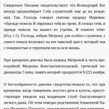
Свя­щен­ное Пи­са­ние сви­де­тель­ству­ет, что Все­ве­ду­щий Бог
ино­гда предъ­из­би­ра­ет Се­бе слу­жи­те­лей еще до их рож­де­
ния. Так, Гос­подь го­во­рит свя­то­му про­ро­ку Иере­мии:
«Преж­де неже­ли Я об­ра­зо­вал те­бя во чре­ве, Я по­знал те­бя, и
преж­де неже­ли ты вы­шел из утро­бы, Я освя­тил те­бя»
(
Иер.1:5
). Гос­подь, из­брав Мат­ро­ну для осо­бо­го слу­же­ния, с
са­мо­го на­ча­ла воз­ло­жил на нее тя­же­лый крест, ко­то­рый она
с по­кор­но­стью и тер­пе­ни­ем нес­ла всю жизнь.
При кре­ще­нии де­воч­ка бы­ла на­зва­на Мат­ро­ной в честь пре­
по­доб­ной Мат­ро­ны Кон­стан­ти­но­поль­ской, гре­че­ской по­
движ­ни­цы 5 ве­ка, па­мять ко­то­рой празд­ну­ет­ся 9 (22) но­яб­ря.
О бо­го­из­бран­но­сти де­воч­ки сви­де­тель­ство­ва­ло то, что при
кре­ще­нии, ко­гда свя­щен­ник опу­стил ди­тя в ку­пель, при­сут­
ству­ю­щие уви­де­ли над мла­ден­цем столб бла­го­уха­ю­ще­го
лег­ко­го ды­ма. Об этом по­ве­дал род­ствен­ник бла­жен­ной Па­
вел Ива­но­вич Про­хо­ров, при­сут­ство­вав­ший при кре­ще­нии.