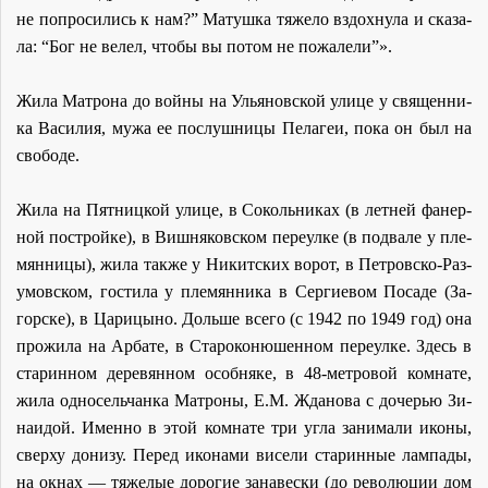
не по­про­си­лись к нам?” Ма­туш­ка тя­же­ло вздох­ну­ла и ска­за­
ла: “Бог не ве­лел, чтобы вы по­том не по­жа­ле­ли”».
Жи­ла Мат­ро­на до вой­ны на Улья­нов­ской ули­це у свя­щен­ни­
ка Ва­си­лия, му­жа ее по­слуш­ни­цы Пе­ла­геи, по­ка он был на
сво­бо­де.
Жи­ла на Пят­ниц­кой ули­це, в Со­коль­ни­ках (в лет­ней фа­нер­
ной по­строй­ке), в Виш­ня­ков­ском пе­ре­ул­ке (в под­ва­ле у пле­
мян­ни­цы), жи­ла так­же у Ни­кит­ских во­рот, в Пет­ров­ско-Ра­з­
умов­ском, го­сти­ла у пле­мян­ни­ка в Сер­ги­е­вом По­са­де (За­
гор­ске), в Ца­ри­цы­но. Доль­ше все­го (с 1942 по 1949 год) она
про­жи­ла на Ар­ба­те, в Ста­ро­ко­ню­шен­ном пе­ре­ул­ке. Здесь в
ста­рин­ном де­ре­вян­ном особ­ня­ке, в 48-мет­ро­вой ком­на­те,
жи­ла од­но­сель­чан­ка Мат­ро­ны, Е.М. Жда­но­ва с до­че­рью Зи­
на­и­дой. Имен­но в этой ком­на­те три уг­ла за­ни­ма­ли ико­ны,
свер­ху до­ни­зу. Пе­ред ико­на­ми ви­се­ли ста­рин­ные лам­па­ды,
на ок­нах — тя­же­лые до­ро­гие за­на­вес­ки (до ре­во­лю­ции дом