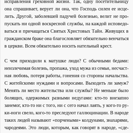
ис­прав­ле­ния гре­хов­ной жиз­ни. Так, од­ну по­се­ти­тель­ни­цу
она спра­ши­ва­ет, ве­ру­ет ли она, что Гос­подь си­лен ее ис­це­
лить. Дру­гой, за­болев­шей па­ду­чей бо­лез­нью, ве­лит не про­
пус­кать ни од­ной вос­крес­ной служ­бы, на каж­дой ис­по­ве­до­
вать­ся и при­ча­щать­ся Свя­тых Хри­сто­вых Тайн. Жи­ву­щих в
граж­дан­ском бра­ке она бла­го­слов­ля­ет обя­за­тель­но вен­чать­ся
в церк­ви. Всем обя­за­тель­но но­сить на­тель­ный крест.
С чем при­хо­ди­ли к ма­туш­ке лю­ди? С обыч­ны­ми бе­да­ми:
неиз­ле­чи­мая бо­лезнь, про­па­жа, уход му­жа из се­мьи, несчаст­
ная лю­бовь, по­те­ря ра­бо­ты, го­не­ния со сто­ро­ны на­чаль­ства.
С жи­тей­ски­ми нуж­да­ми и во­про­са­ми. Вы­хо­дить ли за­муж?
Ме­нять ли ме­сто жи­тель­ства или служ­бы? Не мень­ше бы­ло
бо­ля­щих, одер­жи­мых раз­ны­ми неду­га­ми: кто-то вне­зап­но
за­не­мог, кто-то ни с то­го, ни с се­го на­чал ла­ять, у ко­го-то ру­
ки-но­ги све­ло, ко­го-то пре­сле­ду­ют гал­лю­ци­на­ции. В на­ро­де
та­ких лю­дей на­зы­ва­ют «пор­че­ны­ми» кол­ду­на­ми, зна­ха­ря­ми,
ча­ро­де­я­ми. Это лю­ди, ко­то­рым, как го­во­рят в на­ро­де, «сде­