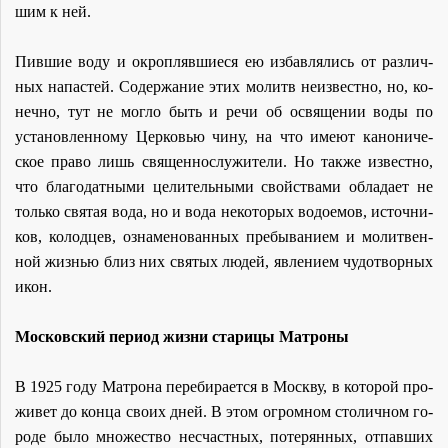
шим к ней.
Пив­шие во­ду и окроп­ляв­ши­е­ся ею из­бав­ля­лись от раз­лич­
ных на­па­стей. Со­дер­жа­ние этих мо­литв неиз­вест­но, но, ко­
неч­но, тут не мог­ло быть и ре­чи об освя­ще­нии во­ды по
уста­нов­лен­но­му Цер­ко­вью чи­ну, на что име­ют ка­но­ни­че­
ское пра­во лишь свя­щен­но­слу­жи­те­ли. Но так­же из­вест­но,
что бла­го­дат­ны­ми це­ли­тель­ны­ми свой­ства­ми об­ла­да­ет не
толь­ко свя­тая во­да, но и во­да неко­то­рых во­до­е­мов, ис­точ­ни­
ков, ко­лод­цев, озна­ме­но­ван­ных пре­бы­ва­ни­ем и мо­лит­вен­
ной жиз­нью близ них свя­тых лю­дей, яв­ле­ни­ем чу­до­твор­ных
икон.
Мос­ков­ский пе­ри­од жиз­ни ста­ри­цы Мат­ро­ны
В 1925 го­ду Мат­ро­на пе­ре­би­ра­ет­ся в Моск­ву, в ко­то­рой про­
жи­вет до кон­ца сво­их дней. В этом огром­ном сто­лич­ном го­
ро­де бы­ло мно­же­ство несчаст­ных, по­те­рян­ных, от­пав­ших