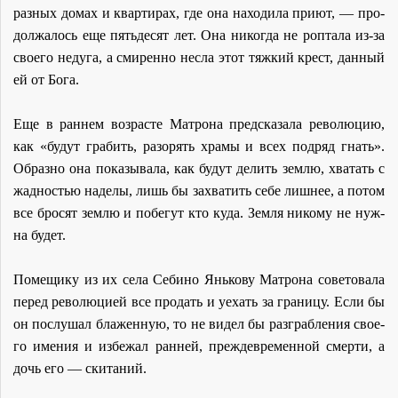
раз­ных до­мах и квар­ти­рах, где она на­хо­ди­ла при­ют, — про­
дол­жа­лось еще пять­де­сят лет. Она ни­ко­гда не роп­та­ла из-за
сво­е­го неду­га, а сми­рен­но нес­ла этот тяж­кий крест, дан­ный
ей от Бо­га.
Еще в ран­нем воз­расте Мат­ро­на пред­ска­за­ла ре­во­лю­цию,
как «бу­дут гра­бить, разо­рять хра­мы и всех под­ряд гнать».
Об­раз­но она по­ка­зы­ва­ла, как бу­дут де­лить зем­лю, хва­тать с
жад­но­стью на­де­лы, лишь бы за­хва­тить се­бе лиш­нее, а по­том
все бро­сят зем­лю и по­бе­гут кто ку­да. Зем­ля ни­ко­му не нуж­
на бу­дет.
По­ме­щи­ку из их се­ла Се­би­но Янь­ко­ву Мат­ро­на со­ве­то­ва­ла
пе­ред ре­во­лю­ци­ей все про­дать и уехать за гра­ни­цу. Ес­ли бы
он по­слу­шал бла­жен­ную, то не ви­дел бы раз­граб­ле­ния сво­е­
го име­ния и из­бе­жал ран­ней, преж­девре­мен­ной смер­ти, а
дочь его — ски­та­ний.