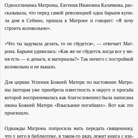
Од­но­сель­чан­ка Мат­ро­ны, Ев­ге­ния Ива­нов­на Ка­лач­ко­ва, рас­
ска­зы­ва­ла, что пе­ред са­мой ре­во­лю­ци­ей од­на ба­ры­ня ку­пи­
ла дом в Се­би­но, при­шла к Мат­роне и го­во­рит: «Я хо­чу
стро­ить ко­ло­коль­ню».
«Что ты за­ду­ма­ла де­лать, то не сбу­дет­ся», — от­ве­ча­ет Мат­
ро­на. Ба­ры­ня уди­ви­лась: «Как же не сбу­дет­ся, ко­гда все у ме­
ня есть — и день­ги, и ма­те­ри­а­лы?» Так ни­че­го с по­строй­кой
ко­ло­коль­ни и не вы­шло.
Для церк­ви Успе­ния Бо­жи­ей Ма­те­ри по на­сто­я­нию Мат­ро­
ны (ко­то­рая уже при­об­ре­ла из­вест­ность в окру­ге и прось­ба
ко­то­рой вос­при­ни­ма­лась как бла­го­сло­ве­ние) бы­ла на­пи­са­на
ико­на Бо­жи­ей Ма­те­ри «Взыс­ка­ние по­гиб­ших». Вот как это
про­изо­шло.
Од­на­жды Мат­ро­на по­про­си­ла мать пе­ре­дать свя­щен­ни­ку,
что у него в биб­лио­те­ке, в та­ком-то ря­ду, ле­жит кни­га с изо­