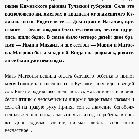
(ныне Ки­мов­ско­го рай­о­на) Туль­ской гу­бер­нии. Се­ло это
рас­по­ло­же­но ки­ло­мет­рах в два­дца­ти от зна­ме­ни­то­го Ку­
ли­ко­ва по­ля. Ро­ди­те­ли ее — Ди­мит­рий и На­та­лия, кре­
стьяне — бы­ли людь­ми бла­го­че­сти­вы­ми, чест­но тру­ди­
лись, жи­ли бед­но. В се­мье бы­ло чет­ве­ро де­тей: двое бра­
тьев — Иван и Ми­ха­ил, и две сест­ры — Ма­рия и Мат­ро­
на. Мат­ро­на бы­ла млад­шей. Ко­гда она ро­ди­лась, ро­ди­те­
ли ее бы­ли уже немо­ло­ды.
Мать Мат­ро­ны ре­ши­ла от­дать бу­ду­ще­го ре­бен­ка в при­ют
кня­зя Го­ли­ци­на в со­сед­нее се­ло Бу­чал­ки, но уви­де­ла ве­щий
сон. Еще не ро­див­ша­я­ся дочь яви­лась На­та­лии во сне в ви­де
бе­лой пти­цы с че­ло­ве­че­ским ли­цом и за­кры­ты­ми гла­за­ми и
се­ла ей на пра­вую ру­ку. При­няв сон за зна­ме­ние, бо­го­бо­яз­
нен­ная жен­щи­на от­ка­за­лась от мыс­ли от­дать ре­бен­ка в при­
ют. Дочь ро­ди­лась сле­пой, но мать лю­би­ла свое «ди­тя
несчаст­ное».