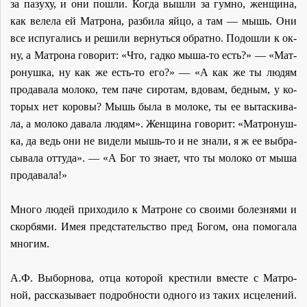
за па­зу­ху, и они по­шли. Ко­гда вы­шли за гум­но, жен­щи­на,
как ве­ле­ла ей Мат­ро­на, раз­би­ла яй­цо, а там — мышь. Они
все ис­пу­га­лись и ре­ши­ли вер­нуть­ся об­рат­но. По­до­шли к ок­
ну, а Мат­ро­на го­во­рит: «Что, гад­ко мы­ша-то есть?» — «Мат­
ро­нуш­ка, ну как же есть-то его?» — «А как же ты лю­дям
про­да­ва­ла мо­ло­ко, тем па­че си­ро­там, вдо­вам, бед­ным, у ко­
то­рых нет ко­ро­вы? Мышь бы­ла в мо­ло­ке, ты ее вы­тас­ки­ва­
ла, а мо­ло­ко да­ва­ла лю­дям». Жен­щи­на го­во­рит: «Мат­ро­нуш­
ка, да ведь они не ви­де­ли мышь-то и не зна­ли, я ж ее вы­бра­
сы­ва­ла от­ту­да». — «А Бог то зна­ет, что ты мо­ло­ко от мы­ша
про­да­ва­ла!»
Мно­го лю­дей при­хо­ди­ло к Мат­роне со сво­и­ми бо­лез­ня­ми и
скор­бя­ми. Имея пред­ста­тель­ство пред Бо­гом, она по­мо­га­ла
мно­гим.
А.Ф. Вы­бор­но­ва, от­ца ко­то­рой кре­сти­ли вме­сте с Мат­ро­
ной, рас­ска­зы­ва­ет по­дроб­но­сти од­но­го из та­ких ис­це­ле­ний.