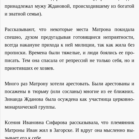
при­над­ле­жал му­жу Жда­но­вой, про­ис­хо­див­ше­му из бо­га­той
и знат­ной се­мьи).
Рас­ска­зы­ва­ют, что неко­то­рые ме­ста Мат­ро­на по­ки­да­ла
спеш­но, ду­хом преду­га­ды­вая го­то­вя­щи­е­ся непри­ят­но­сти,
все­гда на­ка­нуне при­хо­да к ней ми­ли­ции, так как жи­ла без
про­пис­ки. Вре­ме­на бы­ли тя­же­лые, и лю­ди бо­я­лись ее про­
пи­сать. Тем она спа­са­ла от ре­прес­сий не толь­ко се­бя, но и
при­ютив­ших ее хо­зя­ев.
Мно­го раз Мат­ро­ну хо­те­ли аре­сто­вать. Бы­ли аре­сто­ва­ны и
по­са­же­ны в тюрь­му (или со­сла­ны) мно­гие из ее ближ­них.
Зи­на­и­да Жда­но­ва бы­ла осуж­де­на как участ­ни­ца цер­ков­но-
мо­нар­хи­че­ской груп­пы.
Ксе­ния Ива­нов­на Си­фа­ро­ва рас­ска­зы­ва­ла, что пле­мян­ник
Мат­ро­ны Иван жил в За­гор­ске. И вдруг она мыс­лен­но вы­
зы­ва­ет его к се­бе.