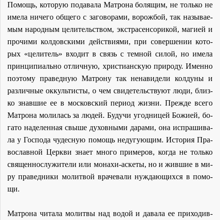
По­мощь, ко­то­рую по­да­ва­ла Мат­ро­на бо­ля­щим, не толь­ко не
име­ла ни­че­го об­ще­го с за­го­во­ра­ми, во­рож­бой, так на­зы­ва­е­
мым на­род­ным це­ли­тель­ством, экс­тра­сен­со­ри­кой, ма­ги­ей и
про­чи­ми кол­дов­ски­ми дей­стви­я­ми, при со­вер­ше­нии ко­то­
рых «це­ли­тель» вхо­дит в связь с тем­ной си­лой, но име­ла
прин­ци­пи­аль­но от­лич­ную, хри­сти­ан­скую при­ро­ду. Имен­но
по­это­му пра­вед­ную Мат­ро­ну так нена­ви­де­ли кол­ду­ны и
раз­лич­ные ок­куль­ти­сты, о чем сви­де­тель­ству­ют лю­ди, близ­
ко знав­шие ее в мос­ков­ский пе­ри­од жиз­ни. Преж­де все­го
Мат­ро­на мо­ли­лась за лю­дей. Бу­дучи угод­ни­цей Бо­жи­ей, бо­
га­то на­де­лен­ная свы­ше ду­хов­ны­ми да­ра­ми, она ис­пра­ши­ва­
ла у Гос­по­да чу­дес­ную по­мощь неду­гу­ю­щим. Ис­то­рия Пра­
во­слав­ной Церк­ви зна­ет мно­го при­ме­ров, ко­гда не толь­ко
свя­щен­но­слу­жи­те­ли или мо­на­хи-ас­ке­ты, но и жив­шие в ми­
ру пра­вед­ни­ки мо­лит­вой вра­че­ва­ли нуж­да­ю­щих­ся в по­мо­
щи.
Мат­ро­на чи­та­ла мо­лит­вы над во­дой и да­ва­ла ее при­хо­див­