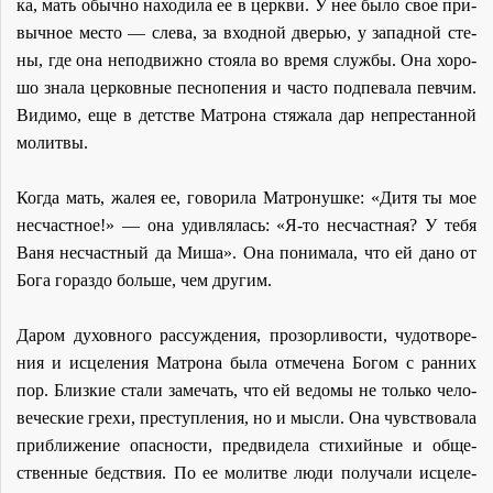
ка, мать обыч­но на­хо­ди­ла ее в церк­ви. У нее бы­ло свое при­
выч­ное ме­сто — сле­ва, за вход­ной две­рью, у за­пад­ной сте­
ны, где она непо­движ­но сто­я­ла во вре­мя служ­бы. Она хо­ро­
шо зна­ла цер­ков­ные пес­но­пе­ния и ча­сто под­пе­ва­ла пев­чим.
Ви­ди­мо, еще в дет­стве Мат­ро­на стя­жа­ла дар непре­стан­ной
мо­лит­вы.
Ко­гда мать, жа­лея ее, го­во­ри­ла Мат­ро­нуш­ке: «Ди­тя ты мое
несчаст­ное!» — она удив­ля­лась: «Я-то несчаст­ная? У те­бя
Ва­ня несчаст­ный да Ми­ша». Она по­ни­ма­ла, что ей да­но от
Бо­га го­раз­до боль­ше, чем дру­гим.
Да­ром ду­хов­но­го рас­суж­де­ния, про­зор­ли­во­сти, чу­до­тво­ре­
ния и ис­це­ле­ния Мат­ро­на бы­ла от­ме­че­на Бо­гом с ран­них
пор. Близ­кие ста­ли за­ме­чать, что ей ве­до­мы не толь­ко че­ло­
ве­че­ские гре­хи, пре­ступ­ле­ния, но и мыс­ли. Она чув­ство­ва­ла
при­бли­же­ние опас­но­сти, пред­ви­де­ла сти­хий­ные и об­ще­
ствен­ные бед­ствия. По ее мо­лит­ве лю­ди по­лу­ча­ли ис­це­ле­