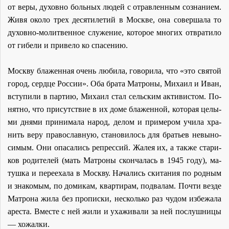
от ве­ры, ду­хов­но боль­ных лю­дей с отрав­лен­ным со­зна­ни­ем.
Жи­вя око­ло трех де­ся­ти­ле­тий в Москве, она со­вер­ша­ла то
ду­хов­но-мо­лит­вен­ное слу­же­ние, ко­то­рое мно­гих от­вра­ти­ло
от ги­бе­ли и при­ве­ло ко спа­се­нию.
Моск­ву бла­жен­ная очень лю­би­ла, го­во­ри­ла, что «это свя­той
го­род, серд­це Рос­сии». Оба бра­та Мат­ро­ны, Ми­ха­ил и Иван,
всту­пи­ли в пар­тию, Ми­ха­ил стал сель­ским ак­ти­ви­стом. По­
нят­но, что при­сут­ствие в их до­ме бла­жен­ной, ко­то­рая це­лы­
ми дня­ми при­ни­ма­ла на­род, де­лом и при­ме­ром учи­ла хра­
нить ве­ру пра­во­слав­ную, ста­но­ви­лось для бра­тьев невы­но­
си­мым. Они опа­са­лись ре­прес­сий. Жа­лея их, а так­же ста­ри­
ков ро­ди­те­лей (мать Мат­ро­ны скон­ча­лась в 1945 го­ду), ма­
туш­ка и пе­ре­еха­ла в Моск­ву. На­ча­лись ски­та­ния по род­ным
и зна­ко­мым, по до­ми­кам, квар­ти­рам, под­ва­лам. По­чти вез­де
Мат­ро­на жи­ла без про­пис­ки, несколь­ко раз чу­дом из­бе­жа­ла
аре­ста. Вме­сте с ней жи­ли и уха­жи­ва­ли за ней по­слуш­ни­цы
— хо­жал­ки.