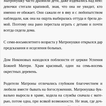
Мат­ро­нуш­ку ча­сто драз­ни­ли де­ти, да­же из­де­ва­лись над нею:
де­воч­ки сте­га­ли кра­пи­вой, зная, что она не уви­дит, кто
имен­но ее оби­жа­ет. Они са­жа­ли ее в яму и с лю­бо­пыт­ством
на­блю­да­ли, как она на ощупь вы­би­ра­лась от­ту­да и бре­ла до­
мой. По­это­му она ра­но пе­ре­ста­ла иг­рать с детьми и по­чти
все­гда си­де­ла до­ма.
С се­ми-вось­ми­лет­не­го воз­рас­та у Мат­ро­нуш­ки от­крыл­ся дар
пред­ска­за­ния и ис­це­ле­ния боль­ных.
Дом Ни­ко­но­вых на­хо­дил­ся по­бли­зо­сти от церк­ви Успе­ния
Бо­жи­ей Ма­те­ри. Храм кра­си­вый, один на семь-во­семь
окрест­ных де­ре­вень.
Ро­ди­те­ли Мат­ро­ны от­ли­ча­лись глу­бо­ким бла­го­че­сти­ем и
лю­би­ли вме­сте бы­вать на бо­го­слу­же­ни­ях. Мат­ро­нуш­ка бук­
валь­но вы­рос­ла в хра­ме, хо­ди­ла на служ­бы сна­ча­ла с ма­те­
рью, по­том од­на, при вся­кой воз­мож­но­сти. Не зная, где доч­