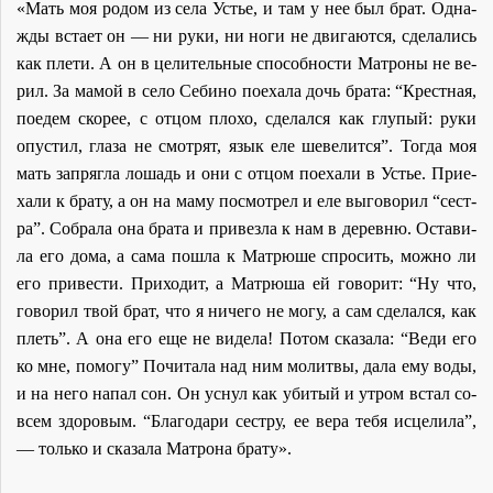
«Мать моя ро­дом из се­ла Устье, и там у нее был брат. Од­на­
жды вста­ет он — ни ру­ки, ни но­ги не дви­га­ют­ся, сде­ла­лись
как пле­ти. А он в це­ли­тель­ные спо­соб­но­сти Мат­ро­ны не ве­
рил. За ма­мой в се­ло Се­би­но по­еха­ла дочь бра­та: “Крест­ная,
по­едем ско­рее, с от­цом пло­хо, сде­лал­ся как глу­пый: ру­ки
опу­стил, гла­за не смот­рят, язык еле ше­ве­лит­ся”. То­гда моя
мать за­пряг­ла ло­шадь и они с от­цом по­еха­ли в Устье. При­е­
ха­ли к бра­ту, а он на ма­му по­смот­рел и еле вы­го­во­рил “сест­
ра”. Со­бра­ла она бра­та и при­вез­ла к нам в де­рев­ню. Оста­ви­
ла его до­ма, а са­ма по­шла к Мат­рю­ше спро­сить, мож­но ли
его при­ве­сти. При­хо­дит, а Мат­рю­ша ей го­во­рит: “Ну что,
го­во­рил твой брат, что я ни­че­го не мо­гу, а сам сде­лал­ся, как
плеть”. А она его еще не ви­де­ла! По­том ска­за­ла: “Ве­ди его
ко мне, по­мо­гу” По­чи­та­ла над ним мо­лит­вы, да­ла ему во­ды,
и на него на­пал сон. Он уснул как уби­тый и утром встал со­
всем здо­ро­вым. “Бла­го­да­ри сест­ру, ее ве­ра те­бя ис­це­ли­ла”,
— толь­ко и ска­за­ла Мат­ро­на бра­ту».