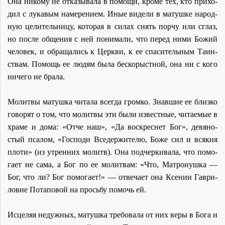
Она ни­ко­му не от­ка­зы­ва­ла в по­мо­щи, кро­ме тех, кто при­хо­
дил с лу­ка­вым на­ме­ре­ни­ем. Иные ви­де­ли в ма­туш­ке на­род­
ную це­ли­тель­ни­цу, ко­то­рая в си­лах снять пор­чу или сглаз,
но по­сле об­ще­ния с ней по­ни­ма­ли, что пе­ред ни­ми Бо­жий
че­ло­век, и об­ра­ща­лись к Церк­ви, к ее спа­си­тель­ным Та­ин­
ствам. По­мощь ее лю­дям бы­ла бес­ко­рыст­ной, она ни с ко­го
ни­че­го не бра­ла.
Мо­лит­вы ма­туш­ка чи­та­ла все­гда гром­ко. Знав­шие ее близ­ко
го­во­рят о том, что мо­лит­вы эти бы­ли из­вест­ные, чи­та­е­мые в
хра­ме и до­ма: «От­че наш», «Да вос­креснет Бог», де­вя­но­
стый пса­лом, «Гос­по­ди Все­дер­жи­те­лю, Бо­же сил и вся­кия
пло­ти» (из утрен­них мо­литв). Она под­чер­ки­ва­ла, что по­мо­
га­ет не са­ма, а Бог по ее мо­лит­вам: «Что, Мат­ро­нуш­ка —
Бог, что ли? Бог по­мо­га­ет!» — от­ве­ча­ет она Ксе­нии Гав­ри­
ловне По­та­по­вой на прось­бу по­мочь ей.
Ис­це­ляя недуж­ных, ма­туш­ка тре­бо­ва­ла от них ве­ры в Бо­га и