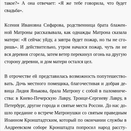
та­кое?» А она от­ве­ча­ет: «Я же те­бе го­во­ри­ла, что бу­дет
свадь­ба».
Ксе­ния Ива­нов­на Си­фа­ро­ва, род­ствен­ни­ца бра­та бла­жен­
ной Мат­ро­ны рас­ска­зы­ва­ла, как од­на­жды Мат­ро­на ска­за­ла
ма­те­ри: «Я сей­час уй­ду, а зав­тра бу­дет по­жар, но ты не сго­
ришь». И дей­стви­тель­но, утром на­чал­ся по­жар, чуть ли не
вся де­рев­ня сго­ре­ла, за­тем ве­тер пе­ре­ки­нул огонь на дру­гую
сто­ро­ну де­рев­ни, и дом ма­те­ри остал­ся цел.
В от­ро­че­стве ей пред­ста­ви­лась воз­мож­ность по­путе­ше­ство­
вать. Дочь мест­но­го по­ме­щи­ка, бла­го­че­сти­вая и доб­рая де­
ви­ца Ли­дия Янь­ко­ва, бра­ла Мат­ро­ну с со­бой в па­лом­ни­че­
ства: в Ки­е­во-Пе­чер­скую Лав­ру, Тро­и­це-Сер­ги­е­ву Лав­ру, в
Пе­тер­бург, дру­гие го­ро­да и свя­тые ме­ста Рос­сии. До нас до­
шло пре­да­ние о встре­че Мат­ро­нуш­ки со свя­тым пра­вед­ным
Иоан­ном Крон­штадт­ским, ко­то­рый по окон­ча­нии служ­бы в
Ан­дре­ев­ском со­бо­ре Крон­штад­та по­про­сил на­род рас­сту­