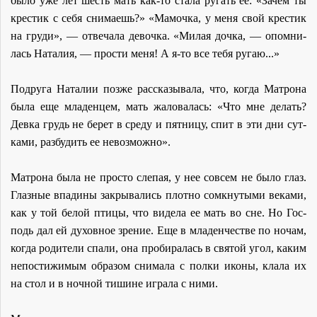
бы­ло уже лет шесть мать как-то ста­ла ру­гать ее: «За­чем ты
кре­стик с се­бя сни­ма­ешь?» «Ма­моч­ка, у ме­ня свой кре­стик
на гру­ди», — от­ве­ча­ла де­воч­ка. «Ми­лая доч­ка, — опом­ни­
лась На­та­лия, — про­сти ме­ня! А я-то все те­бя ру­гаю...»
По­дру­га На­та­лии поз­же рас­ска­зы­ва­ла, что, ко­гда Мат­ро­на
бы­ла еще мла­ден­цем, мать жа­ло­ва­лась: «Что мне де­лать?
Дев­ка грудь не бе­рет в сре­ду и пят­ни­цу, спит в эти дни сут­
ка­ми, раз­бу­дить ее невоз­мож­но».
Мат­ро­на бы­ла не про­сто сле­пая, у нее со­всем не бы­ло глаз.
Глаз­ные впа­ди­ны за­кры­ва­лись плот­но со­мкну­ты­ми ве­ка­ми,
как у той бе­лой пти­цы, что ви­де­ла ее мать во сне. Но Гос­
подь дал ей ду­хов­ное зре­ние. Еще в мла­ден­че­стве по но­чам,
ко­гда ро­ди­те­ли спа­ли, она про­би­ра­лась в свя­той угол, ка­ким
непо­сти­жи­мым об­ра­зом сни­ма­ла с пол­ки ико­ны, кла­ла их
на стол и в ноч­ной ти­шине иг­ра­ла с ни­ми.