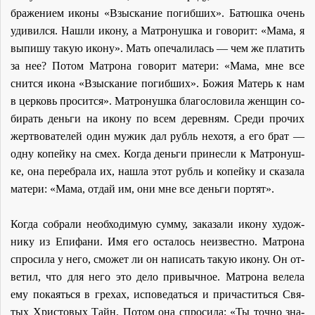
бра­же­ни­ем ико­ны «Взыс­ка­ние по­гиб­ших». Ба­тюш­ка очень
уди­вил­ся. На­шли ико­ну, а Мат­ро­нуш­ка и го­во­рит: «Ма­ма, я
вы­пи­шу та­кую ико­ну». Мать опе­ча­ли­лась — чем же пла­тить
за нее? По­том Мат­ро­на го­во­рит ма­те­ри: «Ма­ма, мне все
снит­ся ико­на «Взыс­ка­ние по­гиб­ших». Бо­жия Ма­терь к нам
в цер­ковь про­сит­ся». Мат­ро­нуш­ка бла­го­сло­ви­ла жен­щин со­
би­рать день­ги на ико­ну по всем де­рев­ням. Сре­ди про­чих
жерт­во­ва­те­лей один му­жик дал рубль нехо­тя, а его брат —
од­ну ко­пей­ку на смех. Ко­гда день­ги при­нес­ли к Мат­ро­нуш­
ке, она пе­ре­бра­ла их, на­шла этот рубль и ко­пей­ку и ска­за­ла
ма­те­ри: «Ма­ма, от­дай им, они мне все день­ги пор­тят».
Ко­гда со­бра­ли необ­хо­ди­мую сум­му, за­ка­за­ли ико­ну ху­дож­
ни­ку из Епи­фа­ни. Имя его оста­лось неиз­вест­но. Мат­ро­на
спро­си­ла у него, смо­жет ли он на­пи­сать та­кую ико­ну. Он от­
ве­тил, что для него это де­ло при­выч­ное. Мат­ро­на ве­ле­ла
ему по­ка­ять­ся в гре­хах, ис­по­ве­дать­ся и при­ча­стить­ся Свя­
тых Хри­сто­вых Тайн. По­том она спро­си­ла: «Ты точ­но зна­