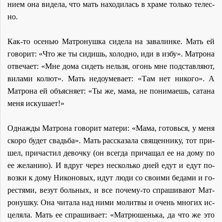
ни­ем она ви­де­ла, что мать на­хо­ди­лась в хра­ме толь­ко те­лес­
но.
Как-то осе­нью Мат­ро­нуш­ка си­де­ла на за­ва­лин­ке. Мать ей
го­во­рит: «Что же ты си­дишь, хо­лод­но, иди в из­бу». Мат­ро­на
от­ве­ча­ет: «Мне до­ма си­деть нель­зя, огонь мне под­став­ля­ют,
ви­ла­ми ко­лют». Мать недо­уме­ва­ет: «Там нет ни­ко­го». А
Мат­ро­на ей объ­яс­ня­ет: «Ты же, ма­ма, не по­ни­ма­ешь, са­та­на
ме­ня ис­ку­ша­ет!»
Од­на­жды Мат­ро­на го­во­рит ма­те­ри: «Ма­ма, го­товь­ся, у ме­ня
ско­ро бу­дет свадь­ба». Мать рас­ска­за­ла свя­щен­ни­ку, тот при­
шел, при­ча­стил де­воч­ку (он все­гда при­ча­щал ее на до­му по
ее же­ла­нию). И вдруг через несколь­ко дней едут и едут по­
воз­ки к до­му Ни­ко­но­вых, идут лю­ди со сво­и­ми бе­да­ми и го­
ре­стя­ми, ве­зут боль­ных, и все по­че­му-то спра­ши­ва­ют Мат­
ро­нуш­ку. Она чи­та­ла над ни­ми мо­лит­вы и очень мно­гих ис­
це­ля­ла. Мать ее спра­ши­ва­ет: «Мат­рю­шень­ка, да что же это