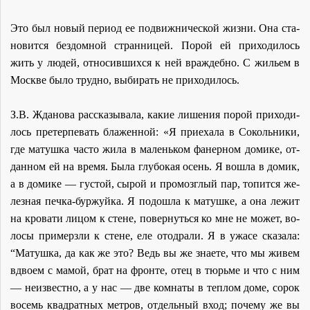
Это был но­вый пе­ри­од ее по­движ­ни­че­ской жиз­ни. Она ста­
но­вит­ся без­дом­ной стран­ни­цей. По­рой ей при­хо­ди­лось
жить у лю­дей, от­но­сив­ших­ся к ней враж­деб­но. С жи­льем в
Москве бы­ло труд­но, вы­би­рать не при­хо­ди­лось.
З.В. Жда­но­ва рас­ска­зы­ва­ла, ка­кие ли­ше­ния по­рой при­хо­ди­
лось пре­тер­пе­вать бла­жен­ной: «Я при­е­ха­ла в Со­коль­ни­ки,
где ма­туш­ка ча­сто жи­ла в ма­лень­ком фа­нер­ном до­ми­ке, от­
дан­ном ей на вре­мя. Бы­ла глу­бо­кая осень. Я во­шла в до­мик,
а в до­ми­ке — гу­стой, сы­рой и про­мозг­лый пар, то­пит­ся же­
лез­ная печ­ка-бур­жуй­ка. Я по­до­шла к ма­туш­ке, а она ле­жит
на кро­ва­ти ли­цом к стене, по­вер­нуть­ся ко мне не мо­жет, во­
ло­сы при­мерз­ли к стене, еле ото­дра­ли. Я в ужа­се ска­за­ла:
“Ма­туш­ка, да как же это? Ведь вы же зна­е­те, что мы жи­вем
вдво­ем с ма­мой, брат на фрон­те, отец в тюрь­ме и что с ним
— неиз­вест­но, а у нас — две ком­на­ты в теп­лом до­ме, со­рок
во­семь квад­рат­ных мет­ров, от­дель­ный вход; по­че­му же вы