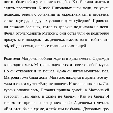
ние от бо­лез­ней и уте­ше­ние в скор­бях. К ней ста­ли хо­дить и
ез­дить по­се­ти­те­ли. К из­бе Ни­ко­но­вых шли лю­ди, тя­ну­лись
под­во­ды, те­ле­ги с боль­ны­ми из окрест­ных сел и де­ре­вень,
со все­го уез­да, из дру­гих уез­дов и да­же гу­бер­ний. При­во­зи­
ли ле­жа­чих боль­ных, ко­то­рых де­воч­ка под­ни­ма­ла на но­ги.
Же­лая от­бла­го­да­рить Мат­ро­ну, они остав­ля­ли ее ро­ди­те­лям
про­дук­ты и по­дар­ки. Так де­воч­ка, вме­сто то­го чтобы стать
обу­зой для се­мьи, ста­ла ее глав­ной кор­ми­ли­цей.
Ро­ди­те­ли Мат­ро­ны лю­би­ли хо­дить в храм вме­сте. Од­на­жды
в празд­ник мать Мат­ро­ны оде­ва­ет­ся и зо­вет с со­бой му­жа.
Но он от­ка­зал­ся и не по­шел. До­ма он чи­тал мо­лит­вы, пел,
Мат­ро­на то­же бы­ла до­ма. Мать же, на­хо­дясь в хра­ме, все ду­
ма­ла о сво­ем му­же: «Вот, не по­шел». И все вол­но­ва­лась. Ли­
тур­гия за­кон­чи­лась, На­та­лия при­шла до­мой, а Мат­ро­на ей
го­во­рит: «Ты, ма­ма, в хра­ме не бы­ла». «Как не бы­ла? Я
толь­ко что при­шла и вот раз­де­ва­юсь!» А де­воч­ка за­ме­ча­ет:
«Вот отец был в хра­ме, а те­бя там не бы­ло». Ду­хов­ным зре­