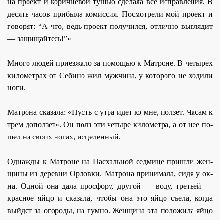
на про­ект и ко­рич­не­вой ту­шью сде­ла­ла все ис­прав­ле­ния. В
де­сять ча­сов при­бы­ла ко­мис­сия. По­смот­ре­ли мой про­ект и
го­во­рят: “А что, ведь про­ект по­лу­чил­ся, от­лич­но вы­гля­дит
— за­щи­щай­тесь!”»
Мно­го лю­дей при­ез­жа­ло за по­мо­щью к Мат­роне. В че­ты­рех
ки­ло­мет­рах от Се­би­но жил муж­чи­на, у ко­то­ро­го не хо­ди­ли
но­ги.
Мат­ро­на ска­за­ла: «Пусть с утра идет ко мне, пол­зет. Ча­сам к
трем до­пол­зет». Он полз эти че­ты­ре ки­ло­мет­ра, а от нее по­
шел на сво­их но­гах, ис­це­лен­ный.
Од­на­жды к Мат­роне на Пас­халь­ной сед­ми­це при­шли жен­
щи­ны из де­рев­ни Ор­лов­ки. Мат­ро­на при­ни­ма­ла, си­дя у ок­
на. Од­ной она да­ла просфо­ру, дру­гой — во­ду, тре­тьей —
крас­ное яй­цо и ска­за­ла, чтобы она это яй­цо съе­ла, ко­гда
вый­дет за ого­ро­ды, на гум­но. Жен­щи­на эта по­ло­жи­ла яй­цо