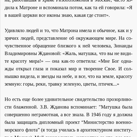
ди­ла к Мат­роне и вспо­ми­на­ла по­том, как та ей го­во­ри­ла: «Я
в ва­шей церк­ви все ико­ны знаю, ка­кая где сто­ит».
Удив­ля­ло лю­дей и то, что Мат­ро­на име­ла и обыч­ное, как и у
зря­чих лю­дей, пред­став­ле­ние об окру­жа­ю­щем ми­ре. На со­
чув­ствен­ное об­ра­ще­ние близ­ко­го к ней че­ло­ве­ка, Зи­на­и­ды
Вла­ди­ми­ров­ны Жда­но­вой: «Жаль, ма­туш­ка, что вы не ви­ди­
те кра­со­ту ми­ра!» — она как-то от­ве­ти­ла: «Мне Бог од­на­
жды от­крыл гла­за и по­ка­зал мир и тво­ре­ние Свое. И сол­
ныш­ко ви­де­ла, и звез­ды на небе, и все, что на зем­ле, кра­со­ту
зем­ную: го­ры, ре­ки, трав­ку зе­ле­ную, цве­ты, пти­чек...»
Но есть еще бо­лее уди­ви­тель­ное сви­де­тель­ство про­зор­ли­во­
сти бла­жен­ной. З.В. Жда­но­ва вспо­ми­на­ет: "Ма­туш­ка бы­ла
со­вер­шен­но негра­мот­ная, а все зна­ла. В 1946 го­ду я долж­на
бы­ла за­щи­щать ди­плом­ный про­ект “Ми­ни­стер­ство во­ен­но-
мор­ско­го фло­та” (я то­гда учи­лась в ар­хи­тек­тур­ном ин­сти­ту­