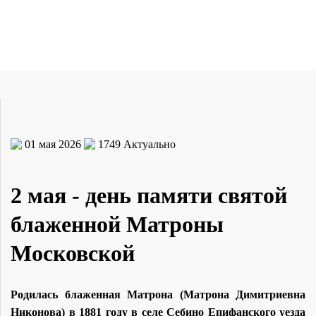
01 мая 2026
1749
Актуально
2 мая - день памяти святой
блаженной Матроны
Московской
Ро­ди­лась бла­жен­ная Мат­ро­на (Мат­ро­на Ди­мит­ри­ев­на
Ни­ко­но­ва) в 1881 го­ду в се­ле Се­би­но Епи­фан­ско­го уез­да