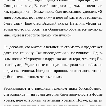
Свя­щен­ник, отец Ва­си­лий, ко­то­ро­го при­хо­жане по­чи­та­ли
как пра­вед­ни­ка и бла­жен­но­го, был неска­зан­но удив­лен: «Я
мно­го кре­стил, но та­кое ви­жу в пер­вый раз, и этот мла­де­нец
бу­дет свят». Еще отец Ва­си­лий ска­зал На­та­лии: «Ес­ли де­
воч­ка что-то по­про­сит, вы обя­за­тель­но об­ра­ти­тесь пря­мо ко
мне, иди­те и го­во­ри­те пря­мо, что нуж­но».
Он до­ба­вил, что Мат­ро­на встанет на его ме­сто и пред­ска­жет
да­же его кон­чи­ну. Так впо­след­ствии и по­лу­чи­лось. Од­на­
жды но­чью Мат­ро­нуш­ка вдруг ска­за­ла ма­те­ри, что отец Ва­
си­лий умер. Удив­лен­ные и ис­пу­ган­ные ро­ди­те­ли по­бе­жа­ли
в дом свя­щен­ни­ка. Ко­гда они при­шли, то ока­за­лось, что он
дей­стви­тель­но толь­ко что скон­чал­ся.
Рас­ска­зы­ва­ют и о внеш­нем, те­лес­ном зна­ке бо­го­из­бран­но­
сти мла­ден­ца — на гру­ди де­воч­ки бы­ла вы­пук­лость в фор­ме
кре­ста, неру­ко­твор­ный на­тель­ный кре­стик. Поз­же, ко­гда ей