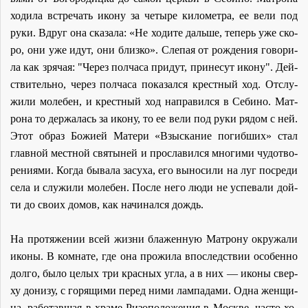
хо­ди­ла встре­чать ико­ну за че­ты­ре ки­ло­мет­ра, ее ве­ли под
ру­ки. Вдруг она ска­за­ла: «Не хо­ди­те даль­ше, те­перь уже ско­
ро, они уже идут, они близ­ко». Сле­пая от рож­де­ния го­во­ри­
ла как зря­чая: "Через пол­ча­са при­дут, при­не­сут ико­ну". Дей­
стви­тель­но, через пол­ча­са по­ка­зал­ся крест­ный ход. От­слу­
жи­ли мо­ле­бен, и крест­ный ход на­пра­вил­ся в Се­би­но. Мат­
ро­на то дер­жа­лась за ико­ну, то ее ве­ли под ру­ки ря­дом с ней.
Этот об­раз Бо­жи­ей Ма­те­ри «Взыс­ка­ние по­гиб­ших» стал
глав­ной мест­ной свя­ты­ней и про­сла­вил­ся мно­ги­ми чу­до­тво­
ре­ни­я­ми. Ко­гда бы­ва­ла за­су­ха, его вы­но­си­ли на луг по­сре­ди
се­ла и слу­жи­ли мо­ле­бен. По­сле него лю­ди не успе­ва­ли дой­
ти до сво­их до­мов, как на­чи­нал­ся дождь.
На про­тя­же­нии всей жиз­ни бла­жен­ную Мат­ро­ну окру­жа­ли
ико­ны. В ком­на­те, где она про­жи­ла впо­след­ствии осо­бен­но
дол­го, бы­ло це­лых три крас­ных уг­ла, а в них — ико­ны свер­
ху до­ни­зу, с го­ря­щи­ми пе­ред ни­ми лам­па­да­ми. Од­на жен­щи­
на, ра­бо­тав­шая в хра­ме Ри­зо­по­ло­же­ния в Москве, ча­сто хо­