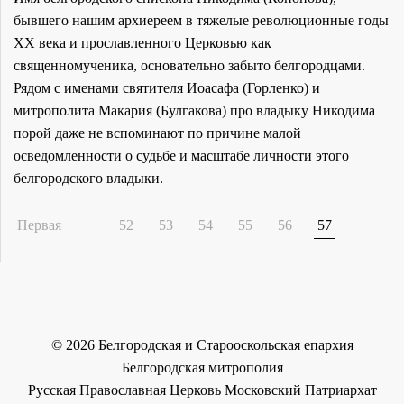
бывшего нашим архиереем в тяжелые революционные годы
ХХ века и прославленного Церковью как
священномученика, основательно забыто белгородцами.
Рядом с именами святителя Иоасафа (Горленко) и
митрополита Макария (Булгакова) про владыку Никодима
порой даже не вспоминают по причине малой
осведомленности о судьбе и масштабе личности этого
белгородского владыки.
Первая
52
53
54
55
56
57
©
2026
Белгородская и Старооскольская епархия
Белгородская митрополия
Русская Православная Церковь Московский Патриархат