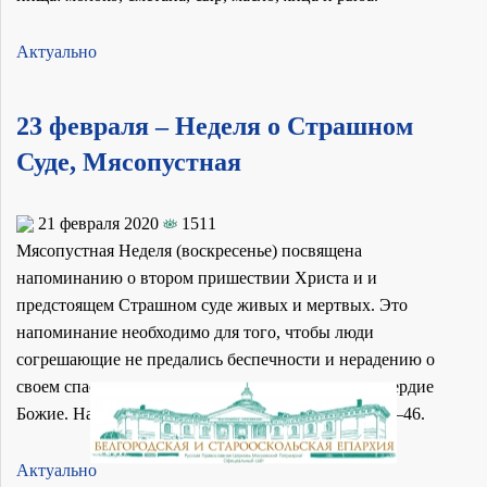
Актуально
23 февраля – Неделя о Страшном
Суде, Мясопустная
21 февраля 2020
1511
Мясопустная Неделя (воскресенье) посвящена
напоминанию о втором пришествии Христа и и
предстоящем Страшном суде живых и мертвых. Это
напоминание необходимо для того, чтобы люди
согрешающие не предались беспечности и нерадению о
своем спасении в надежде на неизреченное милосердие
Божие. На Литургии читается отрывок Мф. 25:31—46.
Актуально