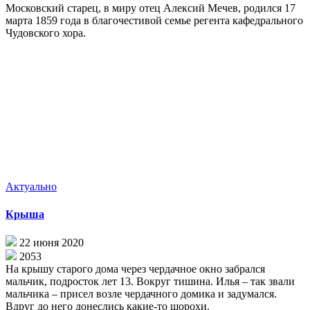
Московский старец, в миру отец Алексий Мечев, родился 17
марта 1859 года в благочестивой семье регента кафедрального
Чудовского хора.
Актуально
Крыша
22 июня 2020
2053
На крышу старого дома через чердачное окно забрался
мальчик, подросток лет 13. Вокруг тишина. Илья – так звали
мальчика – присел возле чердачного домика и задумался.
Вдруг до него донеслись какие-то шорохи.