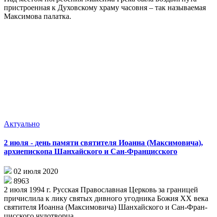
при­стро­ен­ная к Ду­хов­ско­му хра­му ча­сов­ня – так на­зы­ва­е­мая
Мак­си­мо­ва па­лат­ка.
Актуально
2 июля - день памяти святителя Иоанна (Максимовича),
архиепископа Шанхайского и Сан-Францисского
02 июля 2020
8963
2 июля 1994 г. Рус­ская Пра­во­слав­ная Цер­ковь за гра­ни­цей
при­чис­ли­ла к ли­ку свя­тых див­но­го угод­ни­ка Бо­жия XX ве­ка
свя­ти­те­ля Иоан­на (Мак­си­мо­ви­ча) Шан­хай­ско­го и Сан-Фран­
цис­ско­го чу­до­твор­ца.