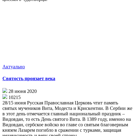
Актуально
Святость пронзает века
28 июня 2020
10215
28/15 июня Русская Православная Церковь чтит память
святых мучеников Вита, Модеста и Крискентии. В Сербии же
в этот день отмечается главный национальный праздник –
Видовдан, то есть День святого Вита. В 1389 году, именно на
Видовдан, сербское войско во главе со святым благоверным
князем Лазарем погибло в сражении с турками, защищая
независимость и веру своей страны.