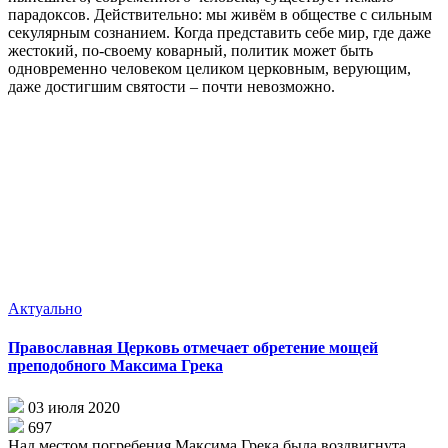
парадоксов. Действительно: мы живём в обществе с сильным
секулярным сознанием. Когда представить себе мир, где даже
жестокий, по-своему коварный, политик может быть
одновременно человеком целиком церковным, верующим,
даже достигшим святости – почти невозможно.
Актуально
Православная Церковь отмечает обретение мощей
преподобного Максима Грека
03 июля 2020
697
Над ме­стом по­гре­бе­ния Мак­си­ма Гре­ка бы­ла воз­двиг­ну­та