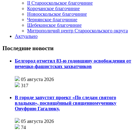
II Старооскольское благочиние
Корочанское благочиние
Новооскольское благочиние
Чернянское благочиние
Шебекинское благочиние
Митрополичий центр Старооскольского округа
Актуально
Последние новости
Белгород отметил 83-ю годовщину освобождения от
немецко-фашистских захватчиков
05 августа 2026
317
В городе запустят проект «По следам святого
владыки», посвящённый священномученику
Онуфрию Гагалюку.
05 августа 2026
74