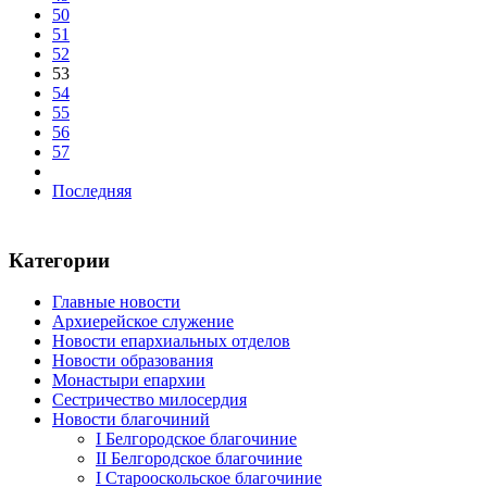
50
51
52
53
54
55
56
57
Последняя
Категории
Главные новости
Архиерейское служение
Новости епархиальных отделов
Новости образования
Монастыри епархии
Сестричество милосердия
Новости благочиний
I Белгородское благочиние
II Белгородское благочиние
I Старооскольское благочиние