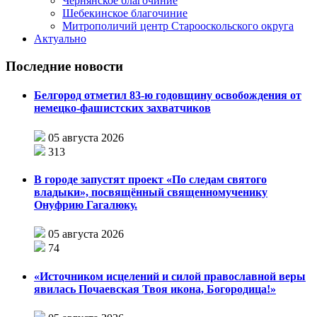
Чернянское благочиние
Шебекинское благочиние
Митрополичий центр Старооскольского округа
Актуально
Последние новости
Белгород отметил 83-ю годовщину освобождения от
немецко-фашистских захватчиков
05 августа 2026
313
В городе запустят проект «По следам святого
владыки», посвящённый священномученику
Онуфрию Гагалюку.
05 августа 2026
74
«Источником исцелений и силой православной веры
явилась Почаевская Твоя икона, Богородица!»