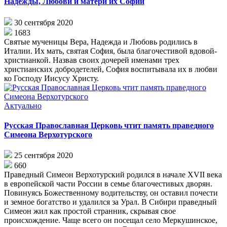
Надежды, Любови и матери их Софии
30 сентября 2020
1683
Святые мученицы Вера, Надежда и Любовь родились в
Италии. Их мать, святая София, была благочестивой вдовой-
христианкой. Назвав своих дочерей именами трех
христианских добродетелей, София воспитывала их в любви
ко Господу Иисусу Христу.
Актуально
Русская Православная Церковь чтит память праведного
Симеона Верхотурского
25 сентября 2020
660
Праведный Симеон Верхотурский родился в начале XVII века
в европейской части России в семье благочестивых дворян.
Повинуясь Божественному водительству, он оставил почести
и земное богатство и удалился за Урал. В Сибири праведный
Симеон жил как простой странник, скрывая свое
происхождение. Чаще всего он посещал село Меркушинское,