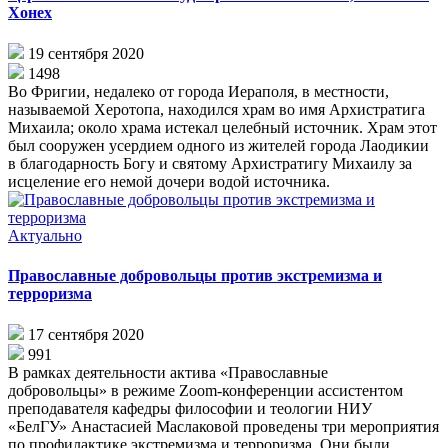
Хонех
19 сентября 2020
1498
Во Фригии, недалеко от города Иераполя, в местности,
называемой Херотопа, находился храм во имя Архистратига
Михаила; около храма истекал целебный источник. Храм этот
был сооружен усердием одного из жителей города Лаодикии
в благодарность Богу и святому Архистратигу Михаилу за
исцеление его немой дочери водой источника.
Актуально
Православные добровольцы против экстремизма и
терроризма
17 сентября 2020
991
В рамках деятельности актива «Православные
добровольцы» в режиме Zoom-конференции ассистентом
преподавателя кафедры философии и теологии НИУ
«БелГУ» Анастасией Маслаковой проведены три мероприятия
по профилактике экстремизма и терроризма. Они были