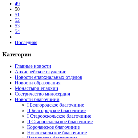
49
50
51
52
53
54
Последняя
Категории
Главные новости
Архиерейское служение
Новости епархиальных отделов
Новости образования
Монастыри епархии
Сестричество милосердия
Новости благочиний
I Белгородское благочиние
II Белгородское благочиние
I Старооскольское благочиние
II Старооскольское благочиние
Корочанское благочиние
Новооскольское благочиние