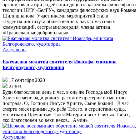
организованы при содействии доцента кафедры философии и
теологии НИУ «БелГУ», кандидата философских наук Романа
Шилишпанова. Участниками мероприятий стали
студенты института общественных наук и массовых
коммуникаций, сестры милосердия, члены актива
«Православные добровольцы».
Актуально
Ежечасная молитва святителя Иоасафа, епископа
Белгородского, чудотворца
17 сентября 2020
27303
Буди благословен день и час, в онь же Господь мой Иисус
Христос мене ради родися, распятие претерпе и смертию
пострада. О, Господи Иисусе Христе, Сыне Божий! В час
смерти моея приими дух раба Твоего, в странствии суща,
молитвами Пречистыя Твоея Матери и всех Святых Твоих,
яко благословен во веки веков. Аминь
Актуально