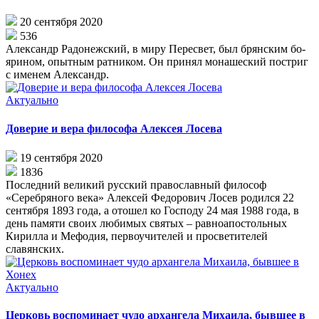
20 сентября 2020
536
Алек­сандр Ра­до­неж­ский, в ми­ру Пе­ре­свет, был брян­ским бо­
яри­ном, опыт­ным рат­ни­ком. Он при­нял мо­на­ше­ский по­стриг
с име­нем Алек­сандр.
Актуально
Доверие и вера философа Алексея Лосева
19 сентября 2020
1836
Последний великий русский православный философ
«Серебряного века» Алексей Федорович Лосев родился 22
сентября 1893 года, а отошел ко Господу 24 мая 1988 года, в
день памяти своих любимых святых – равноапостольных
Кирилла и Мефодия, первоучителей и просветителей
славянских.
Актуально
Церковь воспоминает чудо архангела Михаила, бывшее в