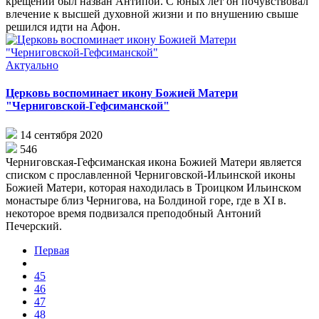
крещении был назван Антипой. С юных лет он почувствовал
влечение к высшей духовной жизни и по внушению свыше
решился идти на Афон.
Актуально
Церковь воспоминает икону Божией Матери
"Черниговской-Гефсиманской"
14 сентября 2020
546
Черниговская-Гефсиманская икона Божией Матери является
списком с прославленной Черниговской-Ильинской иконы
Божией Матери, которая находилась в Троицком Ильинском
монастыре близ Чернигова, на Болдиной горе, где в XI в.
некоторое время подвизался преподобный Антоний
Печерский.
Первая
45
46
47
48