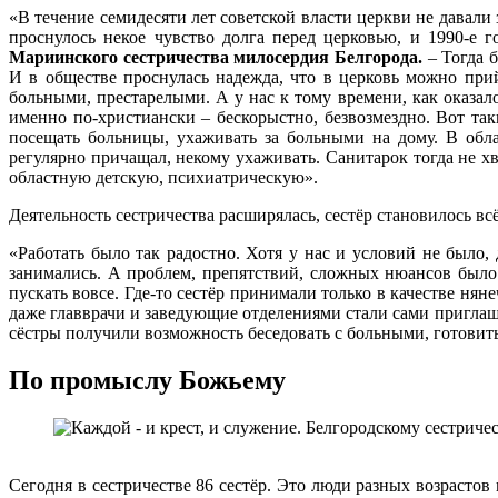
«В течение семидесяти лет советской власти церкви не давали 
проснулось некое чувство долга перед церковью, и 1990-е 
Мариинского сестричества милосердия Белгорода.
– Тогда 
И в обществе проснулась надежда, что в церковь можно прий
больными, престарелыми. А у нас к тому времени, как оказа
именно по-христиански – бескорыстно, безвозмездно. Вот та
посещать больницы, ухаживать за больными на дому. В обла
регулярно причащал, некому ухаживать. Санитарок тогда не х
областную детскую, психиатрическую».
Деятельность сестричества расширялась, сестёр становилось всё
«Работать было так радостно. Хотя у нас и условий не было, 
занимались. А проблем, препятствий, сложных нюансов было
пускать вовсе. Где-то сестёр принимали только в качестве нян
даже главврачи и заведующие отделениями стали сами приглашат
сёстры получили возможность беседовать с больными, готовить
По промыслу Божьему
Сегодня в сестричестве 86 сестёр. Это люди разных возрасто