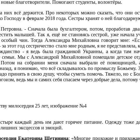
 новые благотворители. Помогают студенты, волонтёры.
о на них всё держится. Про некоторых можно сказать, что они 
 Господу в феврале 2018 года. Сестры хранят о ней благодарну
 Петровна. - Сначала была бухгалтером, потом, проработав дв
тить малышей. Так я, ещё не становясь сестрой, уже начала уч
о особый чин. Тогда Александра Михайловна говорит мне: «Ес
- за этот год сестричество стало мне родным, я не представляла, 
ажданство - я ведь была гражданкой Украины, а когда там нач
 семьи. Мы с Александрой Михайловной помещали детское отде
 Потом на собрании меня сначала выбрали её помощницей, а
ь назад, я понимаю, что всё складывалось по промыслу Божьему. З
надо принять в свою душу, чтобы суметь помочь. Тяжело, но с Б
гоизм, ведь мы и самих себя спасаем через добрые дела, потому
тыре каждый день им дают горячее питание. Одежду тоже даю
 лишних эксцессов и эмоций.
осердия Екатерина Щетинина
: «Многие прохожие и прихожан