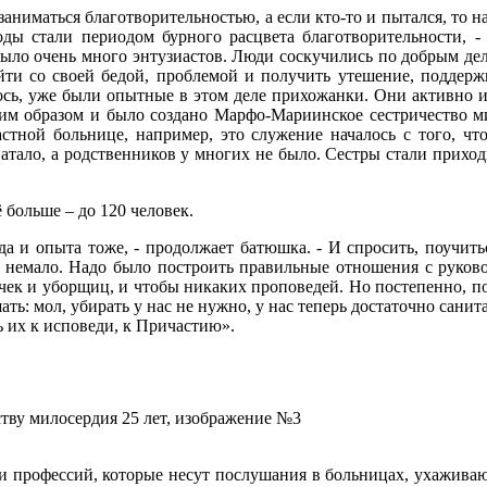
заниматься благотворительностью, а если кто-то и пытался, то на
годы стали периодом бурного расцвета благотворительности, 
было очень много энтузиастов. Люди соскучились по добрым дел
ти со своей бедой, проблемой и получить утешение, поддержк
лось, уже были опытные в этом деле прихожанки. Они активно 
ким образом и было создано Марфо-Мариинское сестричество ми
стной больнице, например, это служение началось с того, ч
ватало, а родственников у многих не было. Сестры стали приход
 больше – до 120 человек.
да и опыта тоже, - продолжает батюшка. - И спросить, поучить
 немало. Надо было построить правильные отношения с руковод
ечек и уборщиц, и чтобы никаких проповедей. Но постепенно, по
ь: мол, убирать у нас не нужно, у нас теперь достаточно санит
 их к исповеди, к Причастию».
в и профессий, которые несут послушания в больницах, ухажив