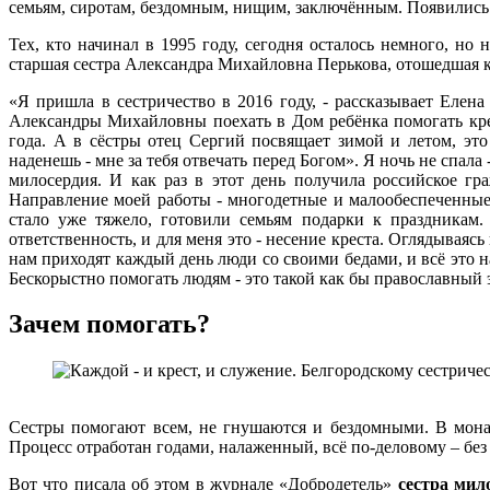
семьям, сиротам, бездомным, нищим, заключённым. Появились
Тех, кто начинал в 1995 году, сегодня осталось немного, н
старшая сестра Александра Михайловна Перькова, отошедшая ко
«Я пришла в сестричество в 2016 году, - рассказывает Елена
Александры Михайловны поехать в Дом ребёнка помогать крес
года. А в сёстры отец Сергий посвящает зимой и летом, эт
наденешь - мне за тебя отвечать перед Богом». Я ночь не спала 
милосердия. И как раз в этот день получила российское гр
Направление моей работы - многодетные и малообеспеченные
стало уже тяжело, готовили семьям подарки к праздникам.
ответственность, и для меня это - несение креста. Оглядываяс
нам приходят каждый день люди со своими бедами, и всё это 
Бескорыстно помогать людям - это такой как бы православный э
Зачем помогать?
Сестры помогают всем, не гнушаются и бездомными. В монас
Процесс отработан годами, налаженный, всё по-деловому – без
Вот что писала об этом в журнале «Добродетель»
сестра мил