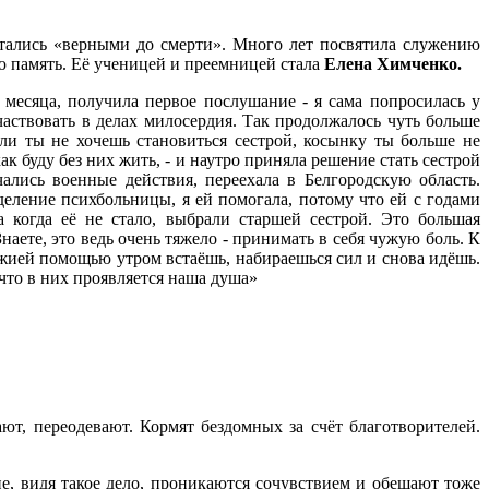
остались «верными до смерти». Много лет посвятила служению
ю память. Её ученицей и преемницей стала
Елена Химченко.
а месяца, получила первое послушание - я сама попросилась у
аствовать в делах милосердия. Так продолжалось чуть больше
ли ты не хочешь становиться сестрой, косынку ты больше не
как буду без них жить, - и наутро приняла решение стать сестрой
ались военные действия, переехала в Белгородскую область.
ление психбольницы, я ей помогала, потому что ей с годами
 когда её не стало, выбрали старшей сестрой. Это большая
наете, это ведь очень тяжело - принимать в себя чужую боль. К
ожией помощью утром встаёшь, набираешься сил и снова идёшь.
 что в них проявляется наша душа»
т, переодевают. Кормят бездомных за счёт благотворителей.
е, видя такое дело, проникаются сочувствием и обещают тоже