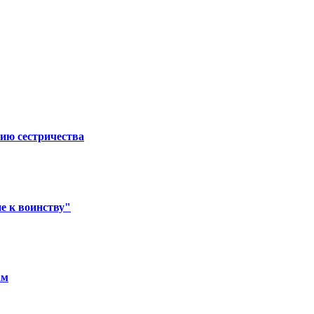
ию сестричества
е к воинству"
ам