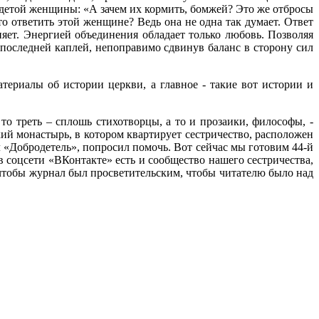
одетой женщины: «А зачем их кормить, бомжей? Это же отбросы
Что ответить этой женщине? Ведь она не одна так думает. Ответ
няет. Энергией объединения обладает только любовь. Позволяя
 последней каплей, непоправимо сдвинув баланс в сторону сил
териалы об истории церкви, а главное - такие вот истории и
о треть – сплошь стихотворцы, а то и прозаики, философы, -
кий монастырь, в котором квартирует сестричество, расположен
л «Добродетель», попросил помочь. Вот сейчас мы готовим 44-й
 соцсети «ВКонтакте» есть и сообщество нашего сестричества,
, чтобы журнал был просветительским, чтобы читателю было над