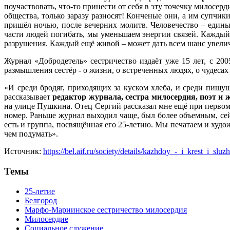
поучаствовать, что-то принести от себя в эту точечку милос
общества, только заразу разносят! Конченые они, а им супчики
пришёл ночью, после вечерних молитв. Человечество – единый
части людей погибать, мы уменьшаем энергии связей. Каждый 
разрушения. Каждый ещё живой – может дать всем шанс увели
Журнал «Добродетель» сестричество издаёт уже 15 лет, с 20
размышления сестёр - о жизни, о встреченных людях, о чудеса
«И среди бродяг, приходящих за куском хлеба, и среди пишу
рассказывает
редактор журнала, сестра милосердия, поэт и 
на улице Пушкина. Отец Сергий рассказал мне ещё при первом 
номер. Раньше журнал выходил чаще, был более объемным, сей
есть и группа, посвящённая его 25-летию. Мы печатаем и худо
чем подумать».
Источник:
https://bel.aif.ru/society/details/kazhdoy_-_i_krest_i_s
Темы
25-летие
Белгород
Марфо-Мариинское сестричество милосердия
Милосердие
Социальное служение