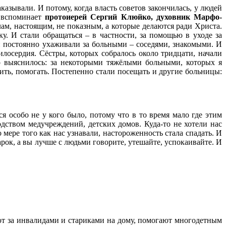
казывали. И потому, когда власть советов закончилась, у людей
- вспоминает
протоиерей Сергий Клюйко, духовник Марфо-
ам, настоящим, не показным, а которые делаются ради Христа.
у. И стали обращаться – в частности, за помощью в уходе за
и постоянно ухаживали за больными – соседями, знакомыми. И
лосердия. Сёстры, которых собралось около тридцати, начали
то выяснилось: за некоторыми тяжёлыми больными, которых я
ить, помогать. Постепенно стали посещать и другие больницы:
ся особо не у кого было, потому что в то время мало где этим
ством медучреждений, детских домов. Куда-то не хотели нас
 мере того как нас узнавали, настороженность стала спадать. И
арок, а вы лучше с людьми говорите, утешайте, успокаивайте. И
ают за инвалидами и стариками на дому, помогают многодетным