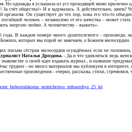
ердия. Но однажды я услышала из уст проходящей мимо прилично 
! За счёт общества!» И я задумалась. А действительно, зачем? 
 организм. Он существует до тех пор, пока его что-то объеди
погибший человек – независимо от его качества – может стать
чить энергию любви. А человечеству – выжить».
05 года. В каждом номере много душеполезного - проповеди, ма
х Божиих, которых мы порой не замечаем, о Божием милосердии.
щих письма сёстрам милосердия осуждённых если не половина, т
журналист Наталья Дроздова.
- Да и что удивляться: ведь женс
знакомстве о своей идее издавать журнал , и название придума
час труднее - но много материалов мы публикуем в интернете, в
жественные произведения - очерки, рассказы, стихи, стремимся
luzhenie_belgorodskomu_sestrichestvu_miloserdiya_25_let