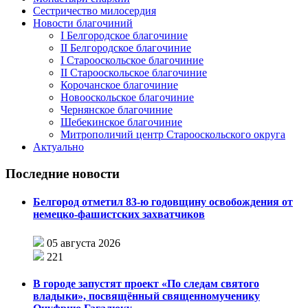
Сестричество милосердия
Новости благочиний
I Белгородское благочиние
II Белгородское благочиние
I Старооскольское благочиние
II Старооскольское благочиние
Корочанское благочиние
Новооскольское благочиние
Чернянское благочиние
Шебекинское благочиние
Митрополичий центр Старооскольского округа
Актуально
Последние новости
Белгород отметил 83-ю годовщину освобождения от
немецко-фашистских захватчиков
05 августа 2026
221
В городе запустят проект «По следам святого
владыки», посвящённый священномученику