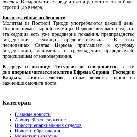
поста».
В сыропустные среду и пятницу пост положен более
строгий (до вечера).
Богослужебные особенности
Молитвы из Постной Триоди употребляются каждый день.
Песнопениями сырной седмицы Церковь внушает нам, что
эта седмица есть уже преддверие покаяния, предпразднство
воздержания, седмица предочистительная. В этих
песнопениях Святая Церковь приглашает к сугубому
воздержанию, напоминая о грехопадении прародителей,
происшедшем от невоздержания.
В среду и пятницу Литургия не совершается
, в эти
дни
впервые читается молитва Ефрема Сирина «Господи и
Владыка живота моего»
, которая является одной из
важнейших молитв поста.
Категории
Главные новости
Архиерейское служение
Новости епархиальных отделов
Новости образования
Монастыри епархии