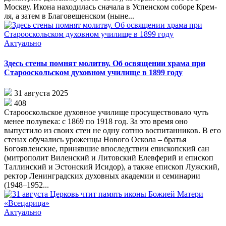
Моск­ву. Ико­на на­хо­ди­лась сна­ча­ла в Успен­ском со­бо­ре Крем­
ля, а за­тем в Бла­го­ве­щен­ском (ныне...
Актуально
Здесь стены помнят молитву. Об освящении храма при
Старооскольском духовном училище в 1899 году
31 августа 2025
408
Старооскольское духовное училище просуществовало чуть
менее полувека: с 1869 по 1918 год. За это время оно
выпустило из своих стен не одну сотню воспитанников. В его
стенах обучались уроженцы Нового Оскола – братья
Богоявленские, принявшие впоследствии епископский сан
(митрополит Виленский и Литовский Елевферий и епископ
Таллинский и Эстонский Исидор), а также епископ Лужский,
ректор Ленинградских духовных академии и семинарии
(1948–1952...
Актуально