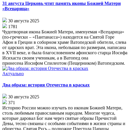
31 августа Церковь чтит память иконы Божией Матери
«Всецарица»
30 августа 2025
1781
Чу­до­твор­ная ико­на Бо­жи­ей Ма­те­ри, име­ну­е­мая «Все­ца­ри­ца»
(по-гре­че­ски – «Пан­та­насса») на­хо­дит­ся на Свя­той Го­ре
Афон в Гре­ции в со­бор­ном хра­ме Ва­то­пед­ской оби­те­ли, сле­ва
от цар­ских врат. Эта ико­на, неболь­шая по раз­ме­рам, на­пи­са­на
в XVII ве­ке, и была благословением афонского старца Иосифа
Исихаста своим ученикам, а в Ватопед она
принесена Иосифом Спилеотом (Пещерником) Ватопедским.
Актуально
Два образа: история Отечества в красках
30 августа 2025
371
Историю России можно изучать по иконам Божией Матери,
столь любимым православным народом. Многие чудеса,
которые даровал Бог нам через святые образы Пречистой
Девы, тесно связаны с особыми событиями в жизни страны и
общества. Святая Русь – подножие Престола Царицы