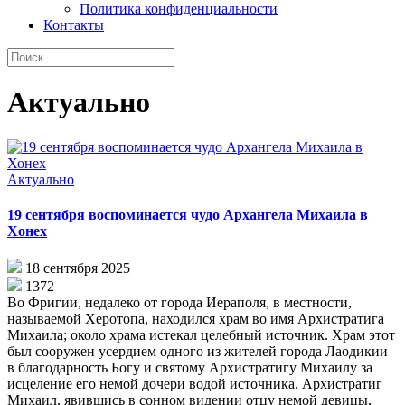
Политика конфиденциальности
Контакты
Актуально
Актуально
19 сентября воспоминается чудо Архангела Михаила в
Хонех
18 сентября 2025
1372
Во Фригии, недалеко от города Иераполя, в местности,
называемой Херотопа, находился храм во имя Архистратига
Михаила; около храма истекал целебный источник. Храм этот
был сооружен усердием одного из жителей города Лаодикии
в благодарность Богу и святому Архистратигу Михаилу за
исцеление его немой дочери водой источника. Архистратиг
Михаил, явившись в сонном видении отцу немой девицы,