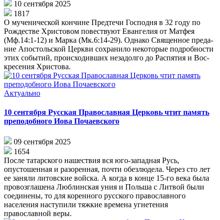
10 сентября 2025
1817
О му­че­ни­че­ской кон­чи­не Пред­те­чи Гос­под­ня в 32 го­ду по
Рож­де­стве Хри­сто­вом по­вест­ву­ют Еван­ге­лия от Мат­фея
(Мф.14:1-12) и Мар­ка (Мк.6:14-29). Од­на­ко Свя­щен­ное пре­да­
ние Апо­стольской Церк­ви со­хра­ни­ло не­ко­то­рые по­дроб­но­сти
этих со­бытий, про­ис­хо­див­ших не­за­дол­го до Рас­пя­тия и Вос­
кре­се­ния Хри­сто­ва.
Актуально
10 сентября Русская Православная Церковь чтит память
преподобного Иова Почаевского
09 сентября 2025
1654
После татарского нашествия вся юго-западная Русь,
опустошенная и разоренная, почти обезлюдела. Через сто лет
ее заняли литовские войска. А когда в конце 15-го века была
провозглашена Люблинская уния и Польша с Литвой были
соединены, то для коренного русского православного
населения наступили тяжкие времена угнетения
православной веры.