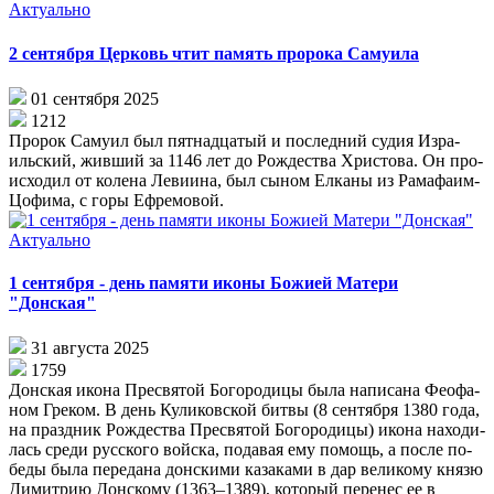
Актуально
2 сентября Церковь чтит память пророка Самуила
01 сентября 2025
1212
Про­рок Са­му­ил был пят­на­дца­тый и по­след­ний су­дия Из­ра­
иль­ский, жив­ший за 1146 лет до Рож­де­ства Хри­сто­ва. Он про­
ис­хо­дил от ко­ле­на Ле­ви­и­на, был сы­ном Ел­ка­ны из Ра­ма­фа­им-
Цо­фи­ма, с го­ры Еф­ре­мо­вой.
Актуально
1 сентября - день памяти иконы Божией Матери
"Донская"
31 августа 2025
1759
Дон­ская ико­на Пре­свя­той Бо­го­ро­ди­цы бы­ла на­пи­са­на Фе­о­фа­
ном Гре­ком. В день Ку­ли­ков­ской бит­вы (8 сен­тяб­ря 1380 го­да,
на празд­ник Рож­де­ства Пре­свя­той Бо­го­ро­ди­цы) ико­на на­хо­ди­
лась сре­ди рус­ско­го вой­ска, по­да­вая ему по­мощь, а по­сле по­
бе­ды бы­ла пе­ре­да­на дон­ски­ми ка­за­ка­ми в дар ве­ли­ко­му кня­зю
Ди­мит­рию Дон­ско­му (1363–1389), ко­то­рый пе­ре­нес ее в