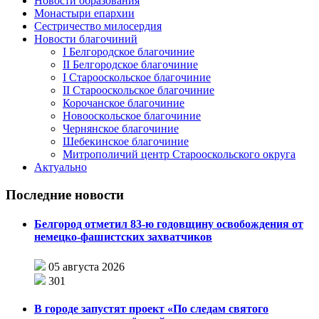
Новости образования
Монастыри епархии
Сестричество милосердия
Новости благочиний
I Белгородское благочиние
II Белгородское благочиние
I Старооскольское благочиние
II Старооскольское благочиние
Корочанское благочиние
Новооскольское благочиние
Чернянское благочиние
Шебекинское благочиние
Митрополичий центр Старооскольского округа
Актуально
Последние новости
Белгород отметил 83-ю годовщину освобождения от
немецко-фашистских захватчиков
05 августа 2026
301
В городе запустят проект «По следам святого