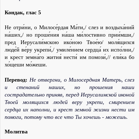
Кондак
,
глас 5
Не отри́ни, о Милосе́рдая Ма́ти,/ слез и воздыха́ний
на́ших,/ но проше́ния на́ша ми́лостивно прии́мши,/
пред Иерусали́мскою ико́ною Твое́ю/ моля́щихся
люде́й ве́ру укрепи́,/ умиле́нием сердца́ их испо́лни,/
и крест земна́го жития́ нести́ им помози́,// ели́ка бо
хо́щеши мо́жеши.
Перевод:
Не отвергни, о Милосердная Матерь, слез
и стенаний наших, но прошения наши
сострадательно приняв, перед Иерусалимской иконой
Твоей молящихся людей веру укрепи, смирением
сердца их наполни, и крест земной жизни нести им
помоги, потому что все что Ты хочешь - можешь.
Молитва