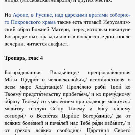
На
Афоне, в Ру­си­ке, над цар­ски­ми вра­та­ми со­бор­но­
го По­кров­ско­го хра­ма
так­же есть чти­мый Иеру­са­лим­
ский об­раз Бо­жи­ей Ма­те­ри, пе­ред ко­то­рым на­ка­нуне
Бо­го­ро­дич­ных празд­ни­ков и в вос­крес­ные дни, по­сле
ве­чер­ни, чи­та­ет­ся ака­фист.
Тропарь
,
глас 4
Богора́дованная Влады́чице,/ препросла́вленная
Ма́ти Щедро́т и человеколю́бия,/ всеми́лостивая о
всем ми́ре Хода́таице!/ Приле́жно раби́ Твои́ ко
Твоему́ предста́тельству прибега́ем,/ и ко пречу́дному
о́бразу Твоему́ со умиле́нием припа́дающе мо́лимся:/
моли́тву те́плую Сы́ну Твоему́ и Бо́гу на́шему
сотвори́,/ о Всепе́тая Цари́це Богоро́дице,/ да от
вся́ких боле́зней и печа́лей нас Тебе́ ра́ди изба́вит,/ и
от грехо́в вся́ких свободи́в,/ Ца́рствия Своего́