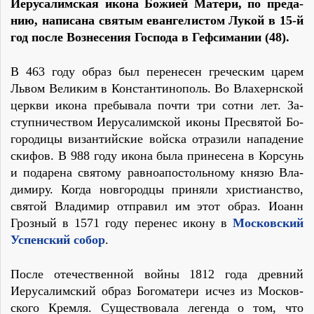
Иеру­са­лим­ская ико­на Бо­жи­ей Ма­те­ри, по пре­да­
нию, на­пи­са­на свя­тым еван­ге­ли­стом Лу­кой в 15-й
год по­сле Воз­не­се­ния Гос­по­да в Геф­си­ма­нии (48).
В 463 го­ду об­раз был пе­ре­не­сен гре­че­ским ца­рем
Львом Ве­ли­ким в Кон­стан­ти­но­поль. Во Влахерн­ской
церк­ви ико­на пре­бы­ва­ла по­чти три сот­ни лет. За­
ступ­ни­че­ством Иеру­са­лим­ской ико­ны Пре­свя­той Бо­
го­ро­ди­цы ви­зан­тий­ские вой­ска от­ра­зи­ли на­па­де­ние
ски­фов. В 988 го­ду ико­на бы­ла при­не­се­на в Кор­сунь
и по­да­ре­на свя­то­му рав­ноап­о­столь­но­му кня­зю Вла­
ди­ми­ру. Ко­гда нов­го­род­цы при­ня­ли хри­сти­ан­ство,
свя­той Вла­ди­мир от­пра­вил им этот об­раз. Иоанн
Гроз­ный в 1571 го­ду пе­ре­нес ико­ну в
Мос­ков­ский
Успен­ский со­бор
.
По­сле оте­че­ствен­ной вой­ны 1812 го­да древ­ний
Иеру­са­лим­ский об­раз Бо­го­ма­те­ри ис­чез из Мос­ков­
ско­го Крем­ля. Су­ще­ство­ва­ла ле­ген­да о том, что