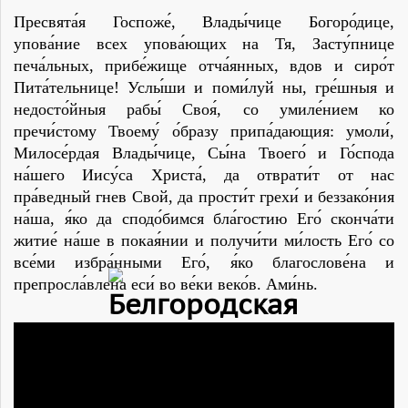
Пресвята́я Госпоже́, Влады́чице Богоро́дице,
упова́ние всех упова́ющих на Тя, Засту́пнице
печа́льных, прибе́жище отча́янных, вдов и сиро́т
Пита́тельнице! Услы́ши и поми́луй ны, гре́шныя и
недосто́йныя рабы́ Своя́, со умиле́нием ко
пречи́стому Твоему́ о́бразу припа́дающия: умоли́,
Милосе́рдая Влады́чице, Сы́на Твоего́ и Го́спода
на́шего Иису́са Христа́, да отврати́т от нас
пра́ведный гнев Свой, да прости́т грехи́ и беззако́ния
на́ша, я́ко да сподо́бимся бла́гостию Его́ сконча́ти
житие́ на́ше в покая́нии и получи́ти ми́лость Его́ со
все́ми избра́нными Его́, я́ко благослове́на и
препросла́влена еси́ во ве́ки веко́в. Ами́нь.