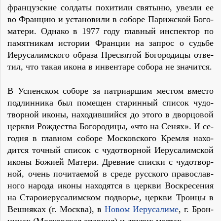
фран­цуз­ские сол­да­ты по­хи­ти­ли свя­ты­ню, увез­ли ее
во Фран­цию и уста­но­ви­ли в со­бо­ре Па­риж­ской Бо­го­
ма­те­ри. Од­на­ко в 1977 го­ду глав­ный ин­спек­тор по
па­мят­ни­кам ис­то­рии Фран­ции на за­прос о судь­бе
Иеру­са­лим­ско­го об­ра­за Пре­свя­той Бо­го­ро­ди­цы от­ве­
тил, что та­кая ико­на в ин­вен­та­ре со­бо­ра не зна­чит­ся.
В Успен­ском со­бо­ре за пат­ри­ар­шим ме­стом вме­сто
под­лин­ни­ка был по­ме­щен ста­рин­ный спи­сок чу­до­
твор­ной ико­ны, на­хо­див­ший­ся до это­го в двор­цо­вой
церк­ви Рож­де­ства Бо­го­ро­ди­цы, «что на Се­нях». И се­
го­дня в глав­ном со­бо­ре Мос­ков­ско­го Крем­ля на­хо­
дит­ся точ­ный спи­сок с чу­до­твор­ной Иеру­са­лим­ской
ико­ны Бо­жи­ей Ма­те­ри. Древ­ние спис­ки с чу­до­твор­
ной, очень по­чи­та­е­мой в сре­де рус­ско­го пра­во­слав­
но­го на­ро­да ико­ны на­хо­дят­ся в церк­ви Вос­кре­се­ния
на Ста­ро­и­е­ру­са­лим­ском по­дво­рье, церк­ви Тро­и­цы в
Веш­ня­ках (г. Москва), в
Но­вом Иеру­са­ли­ме
, г. Брон­
ни­цах (Мос­ков­ская епар­хия) и дру­гих ме­стах.