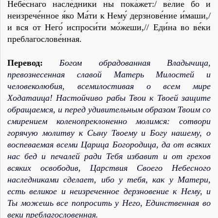
Небе́снаго насле́дники ны пока́жет:/ ве́лие бо и
неизрече́нное я́ко Ма́ти к Нему́ дерзнове́ние и́маши,/
и вся от Него́ испроси́ти мо́жеши,// Еди́на во ве́ки
преблагослове́нная.
Перевод:
Богом обрадованная Владычица,
превознесенная славой Матерь Милостей и
человеколюбия, всемилостивая о всем мире
Ходатаица! Настойчиво рабы Твои к Твоей защите
обращаемся, и перед удивительным образом Твоим со
смирением коленопреклоненно молимся: сотвори
горячую молитву к Сыну Твоему и Богу нашему, о
воспеваемая всеми Царица Богородица, да от всяких
нас бед и печалей ради Тебя избавит и от грехов
всяких освободив, Царствия Своего Небесного
наследниками сделает, ибо у тебя, как у Матери,
есть великое и неизреченное дерзновение к Нему, и
Ты можешь все попросить у Него, Единственная во
веки преблагословенная.