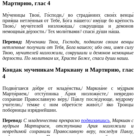
Мартирию,
глас 4
Му́ченицы Твои́, Го́споди,/ во страда́ниих свои́х венцы́
прия́ша нетле́нныя от Тебе́, Бо́га на́шего:/ иму́ще бо кре́пость
Твою́,/ мучи́телей низложи́ша,/ сокруши́ша и де́монов
немощны́я де́рзости./ Тех моли́твами// спаси́ ду́ши на́ша.
Перевод:
Мученики Твои, Господи, подвигом своим венцы
нетленные получили от Тебя, Бога нашего; ибо они, имея силу
Твою, мучителей низложили, сокрушили и демонов немощные
дерзости. По молитвам их, Христе Боже, спаси души наши.
Кондак мученикам Маркиану и Мартирию,
глас
4
Подви́гшеся до́бре от младе́нства,/ Маркиа́не с му́дрым
Марти́рием,/ отсту́пника А́рия низложи́сте,/ невре́дно
сохра́нше Правосла́вную ве́ру,/ Па́влу после́дующе, му́дрому
учи́телю,/ те́мже с ним обрето́сте живо́т,// я́ко Тро́ицы
побо́рницы изря́днейшии.
Перевод:
С младенчества прекрасно
подвизавшись
, Маркиан с
мудрым Мартирием, отступника Ария низложили и
невредимой сохранили Православную веру, последуя Павлу,