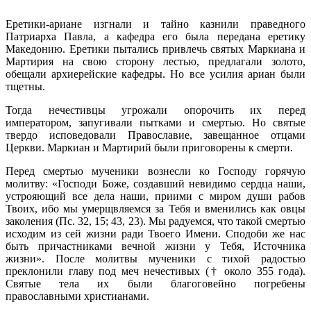
Еретики-ариане изгнали и тайно казнили праведного
Патриарха Павла, а кафедра его была передана еретику
Македонию. Еретики пытались привлечь святых Маркиана и
Мартирия на свою сторону лестью, предлагали золото,
обещали архиерейские кафедры. Но все усилия ариан были
тщетны.
Тогда нечестивцы угрожали опорочить их перед
императором, запугивали пытками и смертью. Но святые
твердо исповедовали Православие, завещанное отцами
Церкви. Маркиан и Мартирий были приговорены к смерти.
Перед смертью мученики вознесли ко Господу горячую
молитву: «Господи Боже, создавший невидимо сердца наши,
устрояющий все дела наши, приими с миром души рабов
Твоих, ибо мы умерщвляемся за Тебя и вменились как овцы
заколения (Пс. 32, 15; 43, 23). Мы радуемся, что такой смертью
исходим из сей жизни ради Твоего Имени. Сподоби же нас
быть причастниками вечной жизни у Тебя, Источника
жизни». После молитвы мученики с тихой радостью
преклонили главу под меч нечестивых († около 355 года).
Святые тела их были благоговейно погребены
православными христианами.