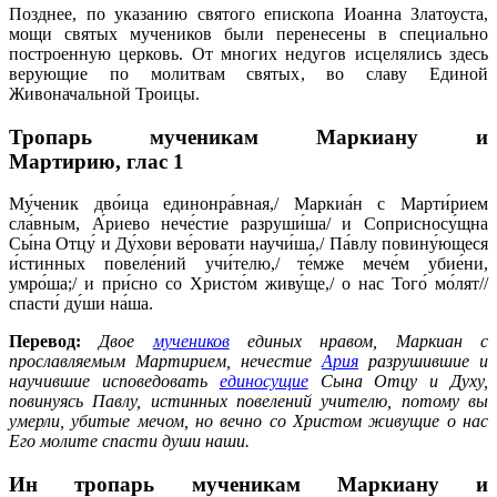
Позднее, по указанию святого епископа Иоанна Златоуста,
мощи святых мучеников были перенесены в специально
построенную церковь. От многих недугов исцелялись здесь
верующие по молитвам святых, во славу Единой
Живоначальной Троицы.
Тропарь мученикам Маркиану и
Мартирию,
глас 1
Му́ченик дво́ица единонра́вная,/ Маркиа́н с Марти́рием
сла́вным, А́риево нече́стие разруши́ша/ и Соприсносу́щна
Сы́на Отцу́ и Ду́хови ве́ровати научи́ша,/ Па́влу повину́ющеся
и́стинных повеле́ний учи́телю,/ те́мже мече́м убие́ни,
умро́ша;/ и при́сно со Христо́м живу́ще,/ о нас Того́ мо́лят//
спасти́ ду́ши на́ша.
Перевод:
Двое
мучеников
единых нравом, Маркиан с
прославляемым Мартирием, нечестие
Ария
разрушившие и
научившие исповедовать
единосущие
Сына Отцу и Духу,
повинуясь Павлу, истинных повелений учителю, потому вы
умерли, убитые мечом, но вечно со Христом живущие о нас
Его молите спасти души наши.
Ин тропарь мученикам Маркиану и