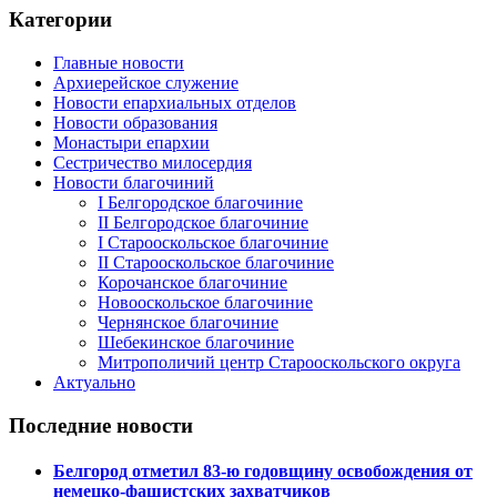
Категории
Главные новости
Архиерейское служение
Новости епархиальных отделов
Новости образования
Монастыри епархии
Сестричество милосердия
Новости благочиний
I Белгородское благочиние
II Белгородское благочиние
I Старооскольское благочиние
II Старооскольское благочиние
Корочанское благочиние
Новооскольское благочиние
Чернянское благочиние
Шебекинское благочиние
Митрополичий центр Старооскольского округа
Актуально
Последние новости
Белгород отметил 83-ю годовщину освобождения от
немецко-фашистских захватчиков