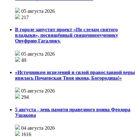
05 августа 2026
217
В городе запустят проект «По следам святого
владыки», посвящённый священномученику
Онуфрию Гагалюку.
05 августа 2026
49
«Источником исцелений и силой православной веры
явилась Почаевская Твоя икона, Богородица!»
05 августа 2026
294
5 августа - день памяти праведного воина Феодора
Ушакова
04 августа 2026
1616