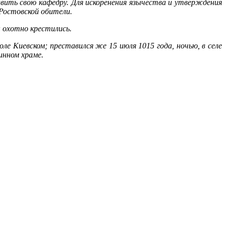
­вить свою ка­фед­ру. Для ис­ко­ре­не­ния язы­че­ства и утвер­жде­ния
Ро­стов­ской оби­те­ли.
ы охот­но кре­сти­лись.
­ле Ки­ев­ском; пре­ста­вил­ся же 15 июля 1015 го­да, но­чью, в се­ле
тин­ном хра­ме.