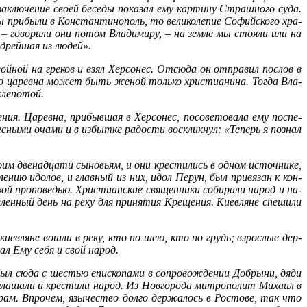
а­клю­че­ние сво­ей бе­се­ды по­ка­зал ему кар­ти­ну Страш­но­го су­да.
ри­бы­ли в Кон­стан­ти­но­поль, то ве­ли­ко­ле­пие Со­фий­ско­го хра­
го­во­ри­ли они по­том Вла­ди­ми­ру, – на зем­ле мы сто­я­ли или на
д­рей­шая из лю­дей».
ой­ной на гре­ков и взял Хер­со­нес. От­сю­да он от­пра­вил по­слов в
что ца­рев­на мо­жет быть же­ной толь­ко хри­сти­а­ни­на. То­гда Вла­
ле­по­той.
ния. Ца­рев­на, при­быв­шая в Хер­со­нес, по­со­ве­то­ва­ла ему по­спе­
с­ны­ми оча­ми и в из­быт­ке ра­до­сти вос­клик­нул: «Те­перь я по­знал
­им две­на­дца­ти сы­но­вьям, и они кре­сти­лись в од­ном ис­точ­ни­ке,
е­нию идо­лов, и глав­ный из них, идол Пе­рун, был при­вя­зан к кон­
кой про­по­ве­дью. Хри­сти­ан­ские свя­щен­ни­ки со­би­ра­ли на­род и на­
­лен­ный день на ре­ку для при­ня­тия Кре­ще­ния. Ки­ев­ляне спе­ши­ли
е ки­ев­ляне во­шли в ре­ку, кто по шею, кто по грудь; взрос­лые дер­
чал Ему се­бя и свой на­род.
был сю­да с ше­стью епи­ско­па­ми в со­про­вож­де­нии Доб­ры­ни, дя­ди
 огла­ша­ли и кре­сти­ли на­род. Из Нов­го­ро­да мит­ро­по­лит Ми­ха­ил в
 храм. Впро­чем, язы­че­ство дол­го дер­жа­лось в Ро­сто­ве, так что