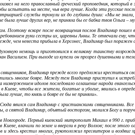
из­вел на него пра­во­слав­ный гре­че­ский про­по­вед­ник, ко­то­рый в з
ы ис­пы­тать на ме­сте, чья ве­ра луч­ше. Ко­гда эти рус­ские по­слы п
­ри­ар­шей служ­бы тро­ну­ли их до глу­би­ны ду­ши: «Мы не зна­ли, – 
не бы­ла луч­ше дру­гих вер, не при­ня­ла бы ее баб­ка твоя Оль­га – му
м. По­это­му вско­ре по­сле воз­вра­ще­ния по­слов Вла­ди­мир по­шел в
ре­бо­ва­ни­ем ру­ки сест­ры их, ца­рев­ны Ан­ны. Те от­ве­ча­ли ему, 
еж­де, чем неве­ста при­бы­ла в Хер­со­нес, Вла­ди­мир был по­ра­жен с
­хов­ную немощь и при­го­то­вил­ся к ве­ли­ко­му та­ин­ству воз­рож­де­
ан Ва­си­ли­ем. При вы­хо­де из ку­пе­ли он про­зрел ду­шев­ны­ми и те­ле
х свя­щен­ни­ков, Вла­ди­мир преж­де все­го пред­ло­жил кре­стить­ся сво
сти­лись мно­гие бо­яре. Меж­ду тем Вла­ди­мир при­сту­пил к ис­треб­л
а низ­вер­же­ни­ем идо­лов по­сле­до­ва­ло огла­ше­ние на­ро­да еван­гель­с
л в Ки­е­ве, чтобы все жи­те­ли, бо­га­тые и убо­гие, яви­лись в опре­де
бы­ла луч­ше, то князь и бо­яре ее бы не при­ня­ли».
. Сю­да явил­ся сам Вла­ди­мир с хри­сти­ан­ски­ми свя­щен­ни­ка­ми. Вс
­вы, а свя­той Вла­ди­мир, объ­ятый вос­тор­гом, мо­лил­ся Бо­гу и по­ру­
в Нов­го­ро­де. Пер­вый ки­ев­ский мит­ро­по­лит Ми­ха­ил в 990 г. при­
 в Ки­е­ве, вла­чи­ли по зем­ле и вверг­ли в ре­ку Вол­хов; по­сле это­го
ов и здесь кре­стил мно­гих, ру­ко­по­ло­жил пре­сви­те­ров и воз­двиг