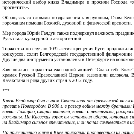
исторический выбор князя Владимира и просили Господа «з
просветить».
Обращаясь со словами поздравления к верующим, Глава Белг
горожанам помощи Божией, духовной и физической крепости.
Мэр города Юрий Галдун также подчеркнул важность праздника
Русь стала культурной и авторитетной.
Торжества по случаю 1032-летия крещения Руси продолжили
конкурсов, солит Белгородской государственной филармони
Другие два инструмента установлены в Петербурге на колоколь
Завершились торжества ежегодной акцией "Слава тебе Боже"
храмах Русской Православной Церкви зазвонили колокола.
В
Казахстана и ряда других стран в 2012 году.
***
Князь Вла­ди­мир был сы­ном Свя­то­сла­ва от древ­лян­ской княж­ны
пра­вить Нов­го­ро­дом. В 980 г. в раз­гар вой­ны меж­ду бра­тья­ми
во­е­вал Га­ли­цию, сми­рил вя­ти­чей, во­е­вал с пе­че­не­га­ми, рас­
лож­ни­цы. На Ки­ев­ских го­рах он уста­но­вил идо­лов, ко­то­рым ст
на Вла­ди­ми­ра силь­ное впе­чат­ле­ние, и он на­чал со­мне­вать­ся в и
По при­гла­ше­нию кня­зя в Ки­ев при­хо­ди­ли про­по­вед­ни­ки из ра