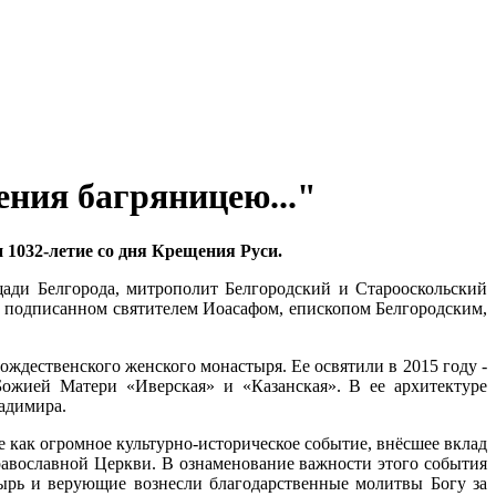
ния багряницею..."
 1032-летие со дня Крещения Руси.
щади Белгорода, митрополит Белгородский и Старооскольский
 подписанном святителем Иоасафом, епископом Белгородским,
ждественского женского монастыря. Ее освятили в 2015 году -
Божией Матери «Иверская» и «Казанская». В ее архитектуре
ладимира.
 как огромное культурно-историческое событие, внёсшее вклад
авославной Церкви. В ознаменование важности этого события
ырь и верующие вознесли благодарственные молитвы Богу за