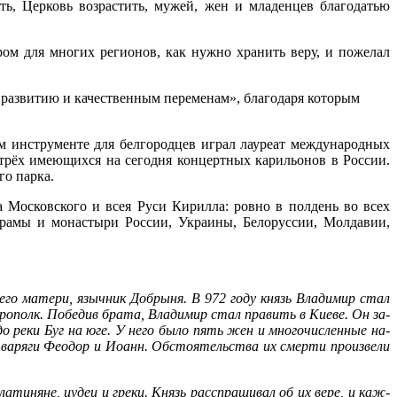
ь, Церковь возрастить, мужей, жен и младенцев благодатью
ом для многих регионов, как нужно хранить веру, и пожелал
 развитию и качественным переменам», благодаря которым
 инструменте для белгородцев играл лауреат международных
 трёх имеющихся на сегодня концертных карильонов в России.
го парка.
 Московского и всея Руси Кирилла: ровно в полдень во всех
рамы и монастыри России, Украины, Белоруссии, Молдавии,
его ма­те­ри, языч­ник Доб­ры­ня. В 972 го­ду князь Вла­ди­мир стал
о­полк. По­бе­див бра­та, Вла­ди­мир стал пра­вить в Ки­е­ве. Он за­
­ре до ре­ки Буг на юге. У него бы­ло пять жен и мно­го­чис­лен­ные на­
ва­ря­ги Фе­о­дор и Иоанн. Об­сто­я­тель­ства их смер­ти про­из­ве­ли
ла­ти­няне, иудеи и гре­ки. Князь рас­спра­ши­вал об их ве­ре, и каж­