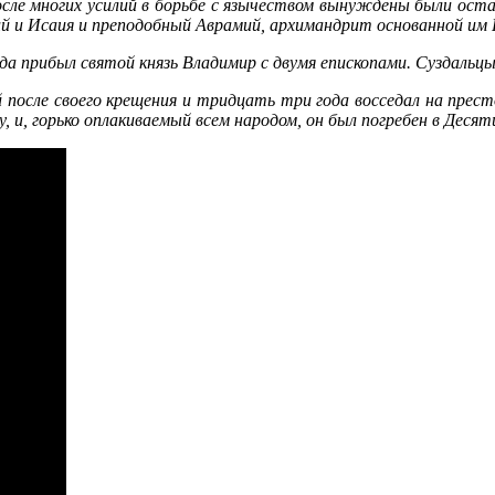
о­сле мно­гих уси­лий в борь­бе с язы­че­ством вы­нуж­де­ны бы­ли оста
й и Ис­а­ия и пре­по­доб­ный Аврамий, ар­хи­манд­рит ос­но­ван­ной им 
­да при­был свя­той князь Вла­ди­мир с дву­мя епи­ско­па­ми. Суз­даль­ц
о­сле сво­е­го кре­ще­ния и трид­цать три го­да вос­се­дал на пре­сто
ку, и, горь­ко опла­ки­ва­е­мый всем на­ро­дом, он был по­гре­бен в Де­ся­