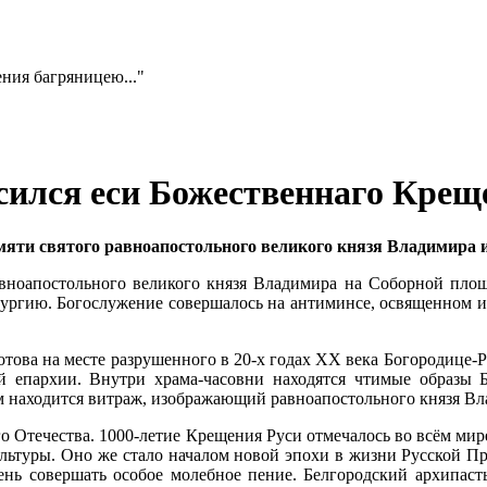
ился еси Божественнаго Креще
мяти святого равноапостольного великого князя Владимира и
равноапостольного великого князя Владимира на Соборной пло
ургию. Богослужение совершалось на антиминсе, освященном и
ова на месте разрушенного в 20-х годах XX века Богородице-Ро
ой епархии. Внутри храма-часовни находятся чтимые образы 
м находится витраж, изображающий равноапостольного князя В
 Отечества. 1000-летие Крещения Руси отмечалось во всём мире
льтуры. Оно же стало
началом новой эпохи в жизни Русской Пр
нь совершать особое молебное пение. Белгородский архипаст