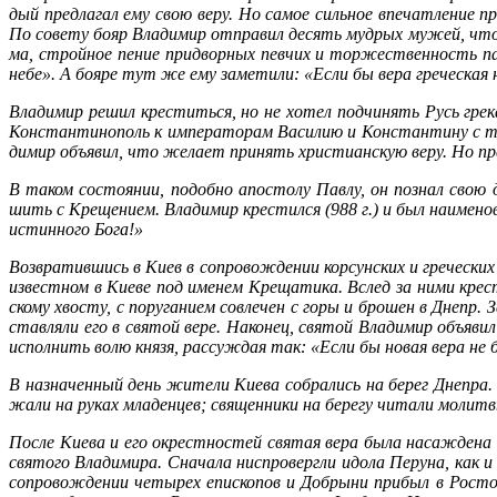
дый пред­ла­гал ему свою ве­ру. Но са­мое силь­ное впе­чат­ле­ние про­
По со­ве­ту бо­яр Вла­ди­мир от­пра­вил де­сять муд­рых му­жей, чтоб
ма, строй­ное пе­ние при­двор­ных пев­чих и тор­же­ствен­ность пат
небе». А бо­яре тут же ему за­ме­ти­ли: «Ес­ли бы ве­ра гре­че­ская 
Вла­ди­мир ре­шил кре­стить­ся, но не хо­тел под­чи­нять Русь гре­ка
Кон­стан­ти­но­поль к им­пе­ра­то­рам Ва­си­лию и Кон­стан­ти­ну с т
ди­мир объ­явил, что же­ла­ет при­нять хри­сти­ан­скую ве­ру. Но пр
В та­ком со­сто­я­нии, по­доб­но апо­сто­лу Пав­лу, он по­знал свою ду
шить с Кре­ще­ни­ем. Вла­ди­мир кре­стил­ся (988 г.) и был на­име­но­в
ис­тин­но­го Бо­га!»
Воз­вра­тив­шись в Ки­ев в со­про­вож­де­нии кор­сун­ских и гре­че­ски
из­вест­ном в Ки­е­ве под име­нем Кре­ща­ти­ка. Вслед за ни­ми кре­
ско­му хво­сту, с по­ру­га­ни­ем со­вле­чен с го­ры и бро­шен в Днепр. З
став­ля­ли его в свя­той ве­ре. На­ко­нец, свя­той Вла­ди­мир объ­яви
ис­пол­нить во­лю кня­зя, рас­суж­дая так: «Ес­ли бы но­вая ве­ра не 
В на­зна­чен­ный день жи­те­ли Ки­е­ва со­бра­лись на бе­рег Дне­пра
жа­ли на ру­ках мла­ден­цев; свя­щен­ни­ки на бе­ре­гу чи­та­ли мо­лит
По­сле Ки­е­ва и его окрест­но­стей свя­тая ве­ра бы­ла на­саж­де­на 
свя­то­го Вла­ди­ми­ра. Сна­ча­ла нис­про­верг­ли идо­ла Пе­ру­на, как и
со­про­вож­де­нии че­ты­рех епи­ско­пов и Доб­ры­ни при­был в Ро­ст