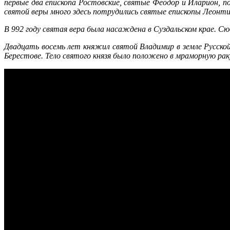
пер­вые два епи­ско­па Ро­стов­ские, свя­тые Фе­о­дор и Ила­ри­он, п
свя­той ве­ры мно­го здесь по­тру­ди­лись свя­тые епи­ско­пы Леон­ти
В 992 го­ду свя­тая ве­ра бы­ла на­саж­де­на в Суз­даль­ском крае. Сю
Два­дцать во­семь лет кня­жил свя­той Вла­ди­мир в зем­ле Рус­ской п
Бе­ре­сто­ве. Те­ло свя­то­го кня­зя бы­ло по­ло­же­но в мра­мор­ную ра­