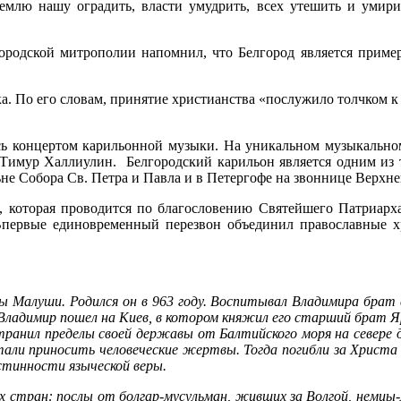
емлю нашу оградить, власти умудрить, всех утешить и умирит
ородской митрополии напомнил, что Белгород является пример
. По его словам, принятие христианства «послужило толчком к
сь концертом карильонной музыки. На уникальном музыкальном
и Тимур Халлиулин.
Белгородский карильон является одним из
не Собора Св. Петра и Павла и в Петергофе на звоннице Верхне
, которая проводится по благословению Святейшего Патриарха
первые единовременный перезвон объединил православные х
 Ма­лу­ши. Ро­дил­ся он в 963 го­ду. Вос­пи­ты­вал Вла­ди­ми­ра брат 
 Вла­ди­мир по­шел на Ки­ев, в ко­то­ром кня­жил его стар­ший брат Яр
про­стра­нил пре­де­лы сво­ей дер­жа­вы от Бал­тий­ско­го мо­ря на се­ве
а­ли при­но­сить че­ло­ве­че­ские жерт­вы. То­гда по­гиб­ли за Хри­ста 
с­тин­но­сти язы­че­ской ве­ры.
з­ных стран: по­слы от бол­гар-му­суль­ман, жив­ших за Вол­гой, нем­цы-