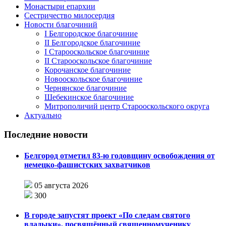
Монастыри епархии
Сестричество милосердия
Новости благочиний
I Белгородское благочиние
II Белгородское благочиние
I Старооскольское благочиние
II Старооскольское благочиние
Корочанское благочиние
Новооскольское благочиние
Чернянское благочиние
Шебекинское благочиние
Митрополичий центр Старооскольского округа
Актуально
Последние новости
Белгород отметил 83-ю годовщину освобождения от
немецко-фашистских захватчиков
05 августа 2026
300
В городе запустят проект «По следам святого
владыки», посвящённый священномученику