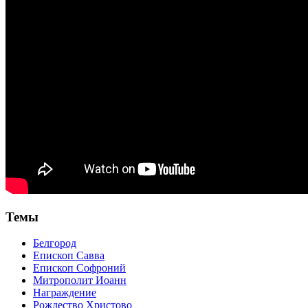
Темы
Белгород
Епископ Савва
Епископ Софроний
Митрополит Иоанн
Награждение
Рождество Христово