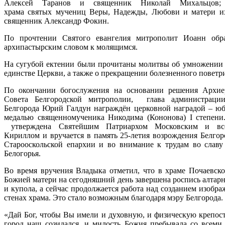
Алексей Таранов и священник Николай Михальцов;
храма
святых мучениц Веры, Надежды, Любови и матери 
священник Александр Фокин.
По прочтении Святого евангелия митрополит Иоанн обр
архипастырским словом к молящимся.
На сугубой ектении были прочитаны молитвы об умножении
единстве Церкви, а также о прекращении болезненного поветр
По окончании богослужения на основании решения Архие
Совета Белгородской митрополии, г
лава администраци
Белгорода Юрий Галдун награждён церковной наградой – ю
медалью священномученика Никодима (Кононова)
I
степени
утверждена Святейшим Патриархом Московским и вс
Кириллом и вручается в память 25-летия возрождения Белгор
Старооскольской епархии и во внимание к трудам во славу
Белогорья.
Во время вручения Владыка отметил, что в храме Почаевск
Божией матери на сегодняшний день завершена роспись алтарн
и купола, а сейчас продолжается работа над созданием изобр
стенах храма. Это стало возможным благодаря мэру Белгорода.
«Дай Бог, чтобы Вы имели и духовную, и физическую крепост
город наш созидался, и милость Божия пребывала со всеми 