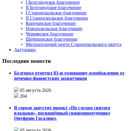
I Белгородское благочиние
II Белгородское благочиние
I Старооскольское благочиние
II Старооскольское благочиние
Корочанское благочиние
Новооскольское благочиние
Чернянское благочиние
Шебекинское благочиние
Митрополичий центр Старооскольского округа
Актуально
Последние новости
Белгород отметил 83-ю годовщину освобождения от
немецко-фашистских захватчиков
05 августа 2026
204
В городе запустят проект «По следам святого
владыки», посвящённый священномученику
Онуфрию Гагалюку.
05 августа 2026