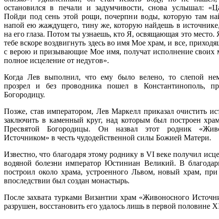
остановился в печали и задумчивости, снова услышал: «Ц
Пойди под сень этой рощи, почерпни воды, которую там на
напой ею жаждущего, тину же, которую найдешь в источнике
на его глаза. Потом ты узнаешь, кто Я, освящающая это место.
тебе вскоре воздвигнуть здесь во имя Мое храм, и все, приход
с верою и призывающие Мое имя, получат исполнение своих 
полное исцеление от недугов».
Когда Лев выполнил, что ему было велено, то слепой не
прозрел и без проводника пошел в Константинополь, пр
Богородицу.
Позже, став императором, Лев Маркелл приказал очистить ис
заключить в каменный круг, над которым был построен храм
Пресвятой Богородицы. Он назвал этот родник «Жив
Источником» в честь чудодейственной силы Божией Матери.
Известно, что благодаря этому роднику в VI веке получил исц
водяной болезни император Юстиниан Великий. В благодар
построил около храма, устроенного Львом, новый храм, при
впоследствии был создан монастырь.
После захвата турками Византии храм «Живоносного Источн
разрушен, восстановить его удалось лишь в первой половине X