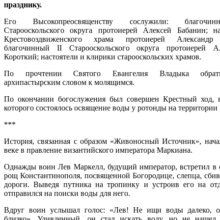
празднику.
Его Высокопреосвященству сослужили: благочи
Старооскольского округа протоиерей Алексей Бабанин; на
Крестовоздвиженского храма протоиерей Александр 
благочинный II Старооскольского округа протоиерей А
Короткий; настоятели и клирики старооскольских храмов.
По прочтении Святого Евангелия Владыка обрат
архипастырским словом к молящимся.
По окончании богослужения был совершен Крестный ход, 
которого состоялось освящение воды у ротонды на территории 
***
История, связанная с образом «Живоносный Источник», нача
веке в правление византийского императора Маркиана.
Однажды воин Лев Маркелл, будущий император, встретил в 
рощ Константинополя, посвященной Богородице, слепца, сбив
дороги. Выведя путника на тропинку и устроив его на от
отправился на поиски воды для него.
Вдруг воин услышал голос: «Лев! Не ищи воды далеко, о
близко». Удивленный, он стал искать воду, но не нашел,