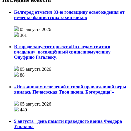
Белгород отметил 83-ю годовщину освобождения от
немецко-фашистских захватчиков
05 августа 2026
361
В городе запустят проект «По следам святого
владыки», посвящённый священномученику
Онуфрию Гагалюку.
05 августа 2026
88
«Источником исцелений и силой православной веры
явилась Почаевская Твоя икона, Богородица!»
05 августа 2026
440
5 августа - день памяти праведного воина Феодора
Ушакова