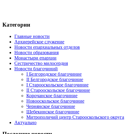
Категории
Главные новости
Архиерейское служение
Новости епархиальных отделов
Новости образования
Монастыри епархии
Сестричество милосердия
Новости благочиний
I Белгородское благочиние
II Белгородское благочиние
I Старооскольское благочиние
II Старооскольское благочиние
Корочанское благочиние
Новооскольское благочиние
Чернянское благочиние
Шебекинское благочиние
Митрополичий центр Старооскольского округа
Актуально
Последние новости