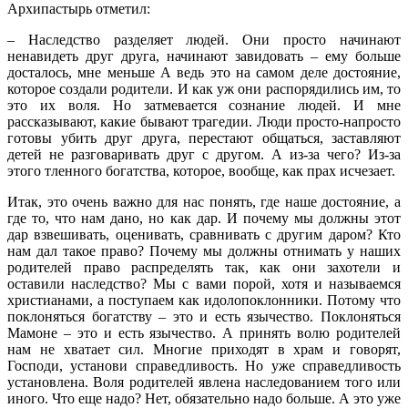
Архипастырь отметил:
– Наследство разделяет людей. Они просто начинают
ненавидеть друг друга, начинают завидовать – ему больше
досталось, мне меньше А ведь это на самом деле достояние,
которое создали родители. И как уж они распорядились им, то
это их воля. Но затмевается сознание людей. И мне
рассказывают, какие бывают трагедии. Люди просто-напросто
готовы убить друг друга, перестают общаться, заставляют
детей не разговаривать друг с другом. А из-за чего? Из-за
этого тленного богатства, которое, вообще, как прах исчезает.
Итак, это очень важно для нас понять, где наше достояние, а
где то, что нам дано, но как дар. И почему мы должны этот
дар взвешивать, оценивать, сравнивать с другим даром? Кто
нам дал такое право? Почему мы должны отнимать у наших
родителей право распределять так, как они захотели и
оставили наследство? Мы с вами порой, хотя и называемся
христианами, а поступаем как идолопоклонники. Потому что
поклоняться богатству – это и есть язычество. Поклоняться
Мамоне – это и есть язычество. А принять волю родителей
нам не хватает сил. Многие приходят в храм и говорят,
Господи, установи справедливость. Но уже справедливость
установлена. Воля родителей явлена наследованием того или
иного. Что еще надо? Нет, обязательно надо больше. А это уже