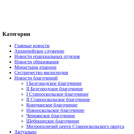
Категории
Главные новости
Архиерейское служение
Новости епархиальных отделов
Новости образования
Монастыри епархии
Сестричество милосердия
Новости благочиний
I Белгородское благочиние
II Белгородское благочиние
I Старооскольское благочиние
II Старооскольское благочиние
Корочанское благочиние
Новооскольское благочиние
Чернянское благочиние
Шебекинское благочиние
Митрополичий центр Старооскольского округа
Актуально