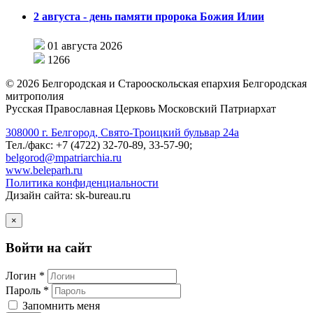
2 августа - день памяти пророка Божия Илии
01 августа 2026
1266
©
2026
Белгородская и Старооскольская епархия Белгородская
митрополия
Русская Православная Церковь Московский Патриархат
308000 г. Белгород, Свято-Троицкий бульвар 24а
Тел./факс: +7 (4722) 32-70-89, 33-57-90;
belgorod@mpatriarchia.ru
www.beleparh.ru
Политика конфиденциальности
Дизайн сайта: sk-bureau.ru
×
Войти на сайт
Логин *
Пароль *
Запомнить меня