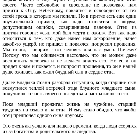
своего. Часто себялюбие и своеволие не позволяют нам
прийти к Отцу Небесному, покаяться и освободится от тех
сетей греха, в которые мы попали. Но в притче есть еще один
поучительный пример, как надо относится к людям,
допустившим ошибки, совершившим падение. Отец из
притчи говорит: «сын мой был мертв и ожил». Вот так надо
относиться к тем, кто даже нанес нам оскорбление, нанес
какой-то ущерб, но пришел и покаялся, попросил прощения.
Мы иногда говорим: этот человек для нас умер. Почему?
Потому что мы обижаемся настолько, что не можем даже
воспринять человека и не желаем видеть его. Но если он
придет к нам и покается, и попросит прощения, то он в нашей
душе оживает, как ожил блудный сын в сердце отца.
Далее Владыка Иоанн разобрал ситуацию, когда старший сын
возмутился теплой встречей отца блудного младшего сына,
получившего часть своего наследства и растратившего его.
Пока младший прожигал жизнь на чужбине, старший
трудился на семью и на отца. И ему стало обидно, что якобы
отец предпочел одного сына другому.
Это очень актуально для нашего времени, когда люди ссорятся
из-за богатства и родительского наследства.