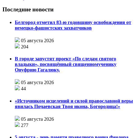
Последние новости
Белгород отметил 83-ю годовщину освобождения от
немецко-фашистских захватчиков
05 августа 2026
204
В городе запустят проект «По следам святого
владыки», посвящённый священномученику
Онуфрию Гагалюку.
05 августа 2026
44
«Источником исцелений и силой православной веры
явилась Почаевская Твоя икона, Богородица!»
05 августа 2026
277
5 августа - день памяти праведного воина Феодора