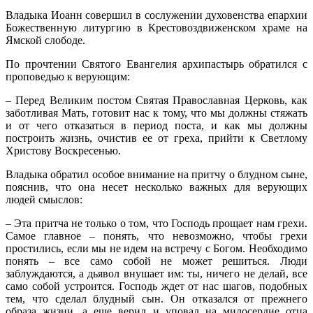
Владыка Иоанн совершил в сослужении духовенства епархии
Божественную литургию в Крестовоздвиженском храме на
Ямской слободе.
По прочтении Святого Евангелия архипастырь обратился с
проповедью к верующим:
– Перед Великим постом Святая Православная Церковь, как
заботливая Мать, готовит нас к тому, что мы должны стяжать
и от чего отказаться в период поста, и как мы должны
построить жизнь, очистив ее от греха, прийти к Светлому
Христову Воскресенью.
Владыка обратил особое внимание на притчу о блудном сыне,
пояснив, что она несет несколько важных для верующих
людей смыслов:
– Эта притча не только о том, что Господь прощает нам грехи.
Самое главное – понять, что невозможно, чтобы грехи
простились, если мы не идем на встречу с Богом. Необходимо
понять – все само собой не может решиться. Люди
заблуждаются, а дьявол внушает им: ты, ничего не делай, все
само собой устроится. Господь ждет от нас шагов, подобных
тем, что сделал блудный сын. Он отказался от прежнего
образа жизни, а еще верил и уповал на милосердие отца