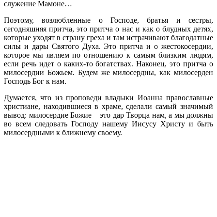
служение Мамоне…
Поэтому, возлюбленные о Господе, братья и сестры,
сегодняшняя притча, это притча о нас и как о блудных детях,
которые уходят в страну греха и там истрачивают благодатные
силы и дары Святого Духа. Это притча и о жестокосердии,
которое мы являем по отношению к самым близким людям,
если речь идет о каких-то богатствах. Наконец, это притча о
милосердии Божьем. Будем же милосердны, как милосерден
Господь Бог к нам.
Думается, что из проповеди владыки Иоанна православные
христиане, находившиеся в храме, сделали самый значимый
вывод: милосердие Божие – это дар Творца нам, а мы должны
во всем следовать Господу нашему Иисусу Христу и быть
милосердными к ближнему своему.