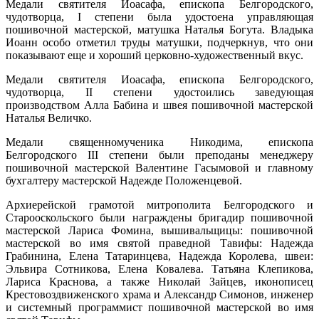
Медали святителя Иоасафа, епископа Белгородского,
чудотворца, I степени была удостоена управляющая
пошивочной мастерской, матушка Наталья Богута. Владыка
Иоанн особо отметил труды матушки, подчеркнув, что они
показывают еще и хороший церковно-художественный вкус.
Медали святителя Иоасафа, епископа Белгородского,
чудотворца, II степени удостоились заведующая
производством Алла Бабина и швея пошивочной мастерской
Наталья Величко.
Медали священномученика Никодима, епископа
Белгородского III степени были преподаны менеджеру
пошивочной мастерской Валентине Гасымовой и главному
бухгалтеру мастерской Надежде Положенцевой.
Архиерейской грамотой митрополита Белгородского и
Старооскольского были награждены бригадир пошивочной
мастерской Лариса Фомина, вышивальщицы: пошивочной
мастерской во имя святой праведной Тавифы: Надежда
Грабинина, Елена Татаринцева, Надежда Королева, швеи:
Эльвира Сотникова, Елена Ковалева. Татьяна Клепикова,
Лариса Краснова, а также Николай Зайцев, иконописец
Крестовоздвиженского храма и Александр Симонов, инженер
и системный программист пошивочной мастерской во имя