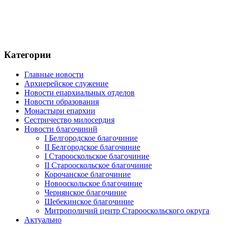
Категории
Главные новости
Архиерейское служение
Новости епархиальных отделов
Новости образования
Монастыри епархии
Сестричество милосердия
Новости благочиний
I Белгородское благочиние
II Белгородское благочиние
I Старооскольское благочиние
II Старооскольское благочиние
Корочанское благочиние
Новооскольское благочиние
Чернянское благочиние
Шебекинское благочиние
Митрополичий центр Старооскольского округа
Актуально