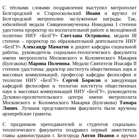
С тёплыми словами поздравления выступил митрополит
Белгородский и Старооскольский
Иоанн
и вручил от
Белгородской митрополии заслуженные награды. Так,
юбилейной медали Священномученика Никодима I степени
удостоена проректор по воспитательной работе и молодёжной
политике НИУ «БелГУ»
Светлана Острикова
, медали III
степени – проректор по образовательной деятельности НИУ
«БелГУ»
Александр Маматов
и доцент кафедры социальной
работы, руководитель социально-теологического факультета
имени митрополита Московского и Коломенского Макария
(Булгакова)
Марина Поленова
. Медали Святителя Иоасафа II
степени удостоены: директор института общественных наук и
массовых коммуникаций, профессор кафедры философии и
теологии НИУ «БелГУ»
Сергей Борисов
и заведующая
кафедрой философии и теологии института общественных
наук и массовых коммуникаций НИУ «БелГУ», руководитель
Духовно-просветительского центра имени митрополита
Московского и Коломенского Макария (Булгакова)
Тамара
Липич
. Лучшим представителям факультета были вручены
архиерейские грамоты.
С праздником преподавателей и студентов социально-
теологического факультета поздравил первый заместитель
главы администрации г. Белгорода
Антон Иванов
и вручил