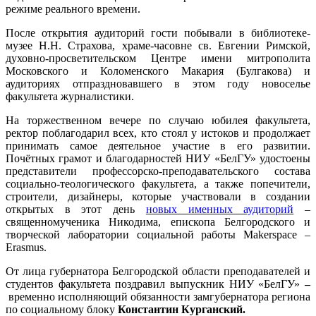
режиме реального времени.
После открытия аудиторий гости побывали в библиотеке-
музее Н.Н. Страхова, храме-часовне св. Евгении Римской,
духовно-просветительском Центре имени митрополита
Московского и Коломенского Макария (Булгакова) и
аудиториях отпраздновавшего в этом году новоселье
факультета журналистики.
На торжественном вечере по случаю юбилея факультета,
ректор поблагодарил всех, кто стоял у истоков и продолжает
принимать самое деятельное участие в его развитии.
Почётных грамот и благодарностей НИУ «БелГУ» удостоены
представители профессорско-преподавательского состава
социально-теологического факультета, а также попечители,
строители, дизайнеры, которые участвовали в создании
открытых в этот день
новых именных аудиторий
–
священномученика Никодима, епископа Белгородского и
творческой лаборатории социальной работы Makerspace –
Erasmus.
От лица губернатора Белгородской области преподавателей и
студентов факультета поздравил выпускник НИУ «БелГУ»
–
временно исполняющий обязанности замгубернатора региона
по социальному блоку
Константин Курганский.