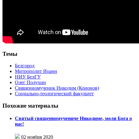
Темы
Белгород
Митрополит Иоанн
НИУ БелГУ
Олег Полухин
Священномученик Никодим (Кононов)
Социально-теологический факультет
Похожие материалы
Святый священномучениче Никодиме, моли Бога о
нас!
02 ноября 2020