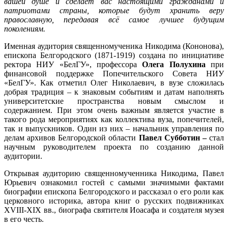
вашей душе и сделает вас настоящими гражданами и
патриотами страны, которые будут хранить веру
православную, передавая всё самое лучшее будущим
поколениям.
Именная аудитория священномученика Никодима (Кононова),
епископа Белгородского (1871-1919) создана по инициативе
ректора НИУ «БелГУ», профессора
Олега Полухина
при
финансовой поддержке Попечительского Совета НИУ
«БелГУ». Как отметил Олег Николаевич, в вузе сложилась
добрая традиция – к знаковым событиям и датам наполнять
университетские пространства новым смыслом и
содержанием. При этом очень важным является участие в
такого рода мероприятиях как коллектива вуза, попечителей,
так и выпускников. Один из них – начальник управления по
делам архивов Белгородской области
Павел Субботин –
стал
научным руководителем проекта по созданию данной
аудитории.
Открывая аудиторию священномученника Никодима, Павел
Юрьевич ознакомил гостей с самыми значимыми фактами
биографии епископа Белгородского и рассказал о его роли как
церковного историка, автора книг о русских подвижниках
XVIII-XIX вв., биографа святителя Иоасафа и создателя музея
в его честь.