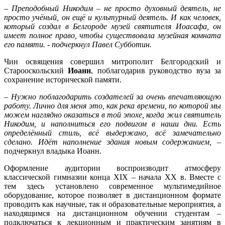
–
Преподобный Никодим – не просто духовный деятель, не
просто учёный, он ещё и культурный деятель. И как человек,
который создал в Белгороде музей святителя Иоасафа, он
имеет полное право, чтобы существовала музейная комната
его памяти. - подчеркнул Павел Субботин.
Чин освящения совершил митрополит Белгородский и
Старооскольский
Иоанн
, поблагодарив руководство вуза за
сохранение исторической памяти.
– Нужно поблагодарить создателей за очень впечатляющую
работу. Лично для меня это, как река времени, по которой мы
можем наглядно оказаться в той эпохе, когда жил святитель
Никодим, и наполниться его подвигом в наши дни. Есть
определённый стиль, всё выдержано, всё замечательно
сделано. Идёт наполнение здания новым содержанием,
–
подчеркнул владыка Иоанн.
Оформление аудитории воспроизводит атмосферу
классической гимназии конца XIX – начала ХХ в. Вместе с
тем здесь установлено современное мультимедийное
оборудование, которое позволяет в дистанционном формате
проводить как научные, так и образовательные мероприятия, а
находящимся на дистанционном обучении студентам –
подключаться к лекционным и практическим занятиям в