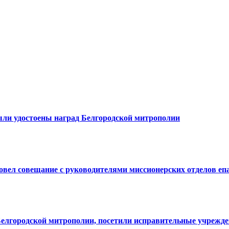
ыли удостоены наград Белгородской митрополии
овел совещание с руководителями миссионерских отделов еп
елгородской митрополии, посетили исправительные учрежде