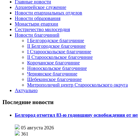
Главные новости
Архиерейское служение
Новости епархиальных отделов
Новости образования
Монастыри епархии
Сестричество милосердия
Новости благочиний
I Белгородское благочиние
II Белгородское благочиние
I Старооскольское благочиние
II Старооскольское благочиние
Корочанское благочиние
Новооскольское благочиние
Чернянское благочиние
Шебекинское благочиние
Митрополичий центр Старооскольского округа
Актуально
Последние новости
Белгород отметил 83-ю годовщину освобождения от н
05 августа 2026
361