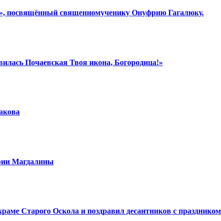
ки», посвящённый священномученику Онуфрию Гагалюку.
вилась Почаевская Твоя икона, Богородица!»
шакова
арии Магдалины
аме Старого Оскола и поздравил десантников с праздником