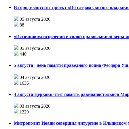
В городе запустят проект «По следам святого влады
05 августа 2026
88
«Источником исцелений и силой православной веры я
05 августа 2026
440
5 августа - день памяти праведного воина Феодора У
04 августа 2026
1636
4 августа Церковь чтит память равноапостольной М
03 августа 2026
1229
Митрополит Иоанн совершил литургию в Ильинском хр