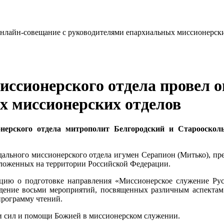
иссионерского отдела провел 
х миссионерских отделов
онерского отдела митрополит Белгородский и Старооско
ального миссионерского отдела игумен Серапион (Митько), пре
оложенных на территории Российской Федерации.
ацию о подготовке направления «Миссионерское служение Р
едение восьми мероприятий, посвященных различным аспектам
программу чтений.
и сил и помощи Божией в миссионерском служении.