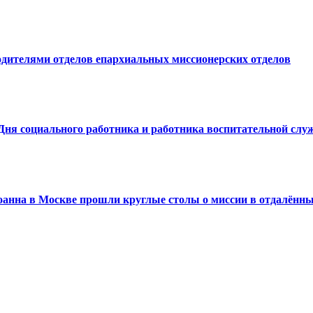
дителями отделов епархиальных миссионерских отделов
 Дня социального работника и работника воспитательной сл
оанна в Москве прошли круглые столы о миссии в отдалённы