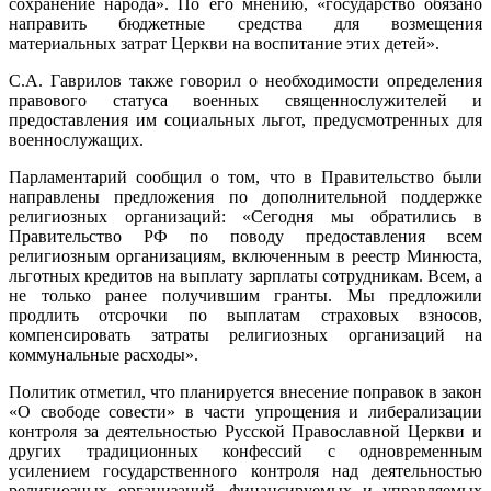
сохранение народа». По его мнению, «государство обязано
направить бюджетные средства для возмещения
материальных затрат Церкви на воспитание этих детей».
С.А. Гаврилов также говорил о необходимости определения
правового статуса военных священнослужителей и
предоставления им социальных льгот, предусмотренных для
военнослужащих.
Парламентарий сообщил о том, что в Правительство были
направлены предложения по дополнительной поддержке
религиозных организаций: «Сегодня мы обратились в
Правительство РФ по поводу предоставления всем
религиозным организациям, включенным в реестр Минюста,
льготных кредитов на выплату зарплаты сотрудникам. Всем, а
не только ранее получившим гранты. Мы предложили
продлить отсрочки по выплатам страховых взносов,
компенсировать затраты религиозных организаций на
коммунальные расходы».
Политик отметил, что планируется внесение поправок в закон
«О свободе совести» в части упрощения и либерализации
контроля за деятельностью Русской Православной Церкви и
других традиционных конфессий с одновременным
усилением государственного контроля над деятельностью
религиозных организаций, финансируемых и управляемых