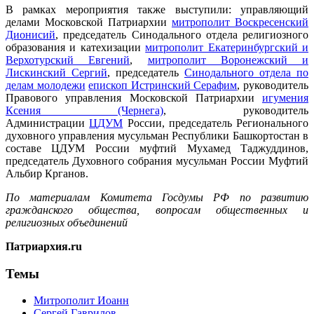
В рамках мероприятия также выступили: управляющий
делами Московской Патриархии
митрополит Воскресенский
Дионисий
, председатель Синодального отдела религиозного
образования и катехизации
митрополит Екатеринбургский и
Верхотурский Евгений
,
митрополит Воронежский и
Лискинский Сергий
, председатель
Синодального отдела по
делам молодежи
епископ Истринский Серафим
, руководитель
Правового управления Московской Патриархии
игумения
Ксения (Чернега)
, руководитель
Администрации
ЦДУМ
России, председатель Регионального
духовного управления мусульман Республики Башкортостан в
составе ЦДУМ России муфтий Мухамед Таджуддинов,
председатель Духовного собрания мусульман России Муфтий
Альбир Крганов.
По материалам Комитета Госдумы РФ по развитию
гражданского общества, вопросам общественных и
религиозных объединений
Патриархия.ru
Темы
Митрополит Иоанн
Сергей Гаврилов