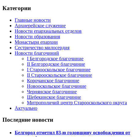
Категории
Главные новости
Архиерейское служение
Новости епархиальных отделов
Новости образования
Монастыри епархии
Сестричество милосердия
Новости благочиний
I Белгородское благочиние
II Белгородское благочиние
I Старооскольское благочиние
II Старооскольское благочиние
Корочанское благочиние
Новооскольское благочиние
Чернянское благочиние
Шебекинское благочиние
Митрополичий центр Старооскольского округа
Актуально
Последние новости
Белгород отметил 83-ю годовщину освобождения от