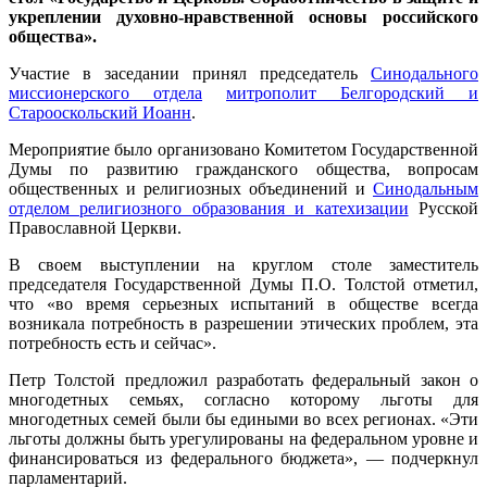
укреплении духовно-нравственной основы российского
общества».
Участие в заседании принял председатель
Синодального
миссионерского отдела
митрополит Белгородский и
Старооскольский Иоанн
.
Мероприятие было организовано Комитетом Государственной
Думы по развитию гражданского общества, вопросам
общественных и религиозных объединений и
Синодальным
отделом религиозного образования и катехизации
Русской
Православной Церкви.
В своем выступлении на круглом столе заместитель
председателя Государственной Думы П.О. Толстой отметил,
что «во время серьезных испытаний в обществе всегда
возникала потребность в разрешении этических проблем, эта
потребность есть и сейчас».
Петр Толстой предложил разработать федеральный закон о
многодетных семьях, согласно которому льготы для
многодетных семей были бы едиными во всех регионах. «Эти
льготы должны быть урегулированы на федеральном уровне и
финансироваться из федерального бюджета», — подчеркнул
парламентарий.