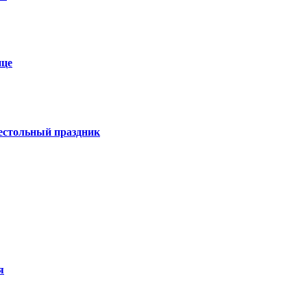
ице
естольный праздник
я