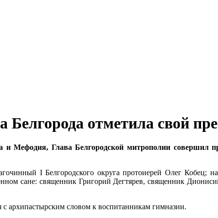
а Белгорода отметила свой пр
а и Мефодия, Глава Белгородской митрополии совершил пр
гочинный I Белгородского округа протоиерей Олег Кобец; на
нном сане: священник Григорий Дегтярев, священник Дионис
 с архипастырским словом к воспитанникам гимназии.