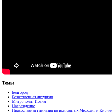
Темы
Белгород
Божественная литургия
Митрополит Иоанн
Награждение
Православная гимназия во имя святых Мефодия и Кирил