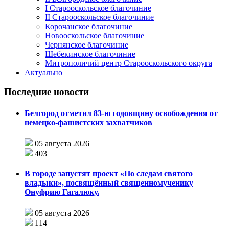
I Старооскольское благочиние
II Старооскольское благочиние
Корочанское благочиние
Новооскольское благочиние
Чернянское благочиние
Шебекинское благочиние
Митрополичий центр Старооскольского округа
Актуально
Последние новости
Белгород отметил 83-ю годовщину освобождения от
немецко-фашистских захватчиков
05 августа 2026
403
В городе запустят проект «По следам святого
владыки», посвящённый священномученику
Онуфрию Гагалюку.
05 августа 2026
114