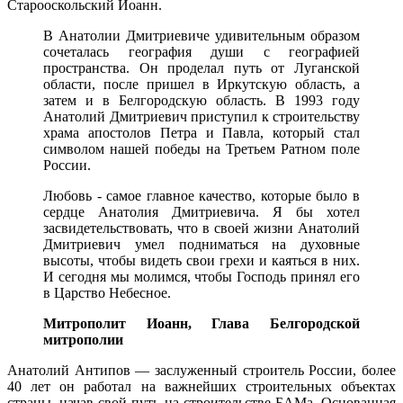
Старооскольский Иоанн.
В Анатолии Дмитриевиче удивительным образом
сочеталась география души с географией
пространства. Он проделал путь от Луганской
области, после пришел в Иркутскую область, а
затем и в Белгородскую область. В 1993 году
Анатолий Дмитриевич приступил к строительству
храма апостолов Петра и Павла, который стал
символом нашей победы на Третьем Ратном поле
России.
Любовь - самое главное качество, которые было в
сердце Анатолия Дмитриевича. Я бы хотел
засвидетельствовать, что в своей жизни Анатолий
Дмитриевич умел подниматься на духовные
высоты, чтобы видеть свои грехи и каяться в них.
И сегодня мы молимся, чтобы Господь принял его
в Царство Небесное.
Митрополит Иоанн, Глава Белгородской
митрополии
Анатолий Антипов — заслуженный строитель России, более
40 лет он работал на важнейших строительных объектах
страны, начав свой путь на строительстве БАМа. Основанная