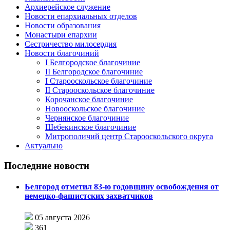
Архиерейское служение
Новости епархиальных отделов
Новости образования
Монастыри епархии
Сестричество милосердия
Новости благочиний
I Белгородское благочиние
II Белгородское благочиние
I Старооскольское благочиние
II Старооскольское благочиние
Корочанское благочиние
Новооскольское благочиние
Чернянское благочиние
Шебекинское благочиние
Митрополичий центр Старооскольского округа
Актуально
Последние новости
Белгород отметил 83-ю годовщину освобождения от
немецко-фашистских захватчиков
05 августа 2026
361