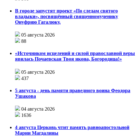
В городе запустят проект «По следам святого
владыки», посвящённый священномученику
Онуфрию Гагалюку.
05 августа 2026
88
«Источником исцелений и силой православной веры
явилась Почаевская Твоя икона, Богородица!»
05 августа 2026
437
5 августа - день памяти праведного воина Феодора
Ушакова
04 августа 2026
1636
4 августа Церковь чтит память равноапостольной
Марии Магдалины