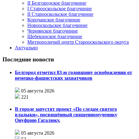
II Белгородское благочиние
I Старооскольское благочиние
II Старооскольское благочиние
Корочанское благочиние
Новооскольское благочиние
Чернянское благочиние
Шебекинское благочиние
Митрополичий центр Старооскольского округа
Актуально
Последние новости
Белгород отметил 83-ю годовщину освобождения от
немецко-фашистских захватчиков
05 августа 2026
221
В городе запустят проект «По следам святого
владыки», посвящённый священномученику
Онуфрию Гагалюку.
05 августа 2026