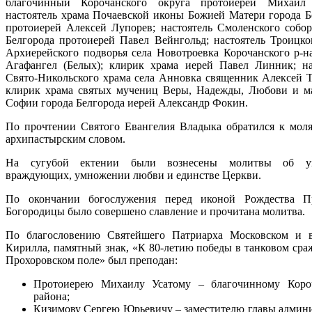
благочинный Корочанского округа протоиерей Михаил 
настоятель храма Почаевской иконы Божией Матери города Б
протоиерей Алексей Лупорев; настоятель Смоленского собор
Белгорода протоиерей Павел Вейнгольд; настоятель Троицко
Архиерейского подворья села Новотроевка Корочанского р-н
Агафангел (Белых); клирик храма иерей Павел Линник; на
Свято-Никольского храма села Анновка священник Алексей Т
клирик храма святых мучениц Веры, Надежды, Любови и м
Софии города Белгорода иерей Александр Фокин.
По прочтении Святого Евангелия Владыка обратился к мол
архипастырским словом.
На сугубой ектении были вознесены молитвы об у
враждующих, умножении любви и единстве Церкви.
По окончании богослужения перед иконой Рождества Пр
Богородицы было совершено славление и прочитана молитва.
По благословению Святейшего Патриарха Московском и 
Кирилла, памятный знак, «К 80-летию победы в танковом сра
Прохоровском поле» был преподан:
Протоиерею Михаилу Усатому – благочинному Коро
района;
Кизимову Сергею Юрьевичу – заместителю главы админ