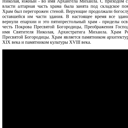
Николая, южный - во имя Архангела Михаила. С приходом с
власти алтарная часть храма была занята под складское по
Храм был перегорожен стеной. Верующие продолжали богосл
оставшейся им части здания. В настоящее время все здан
вернули епархии и это пятипрестольный храм - приделы ос
честь Покрова Пресвятой Богородицы, Преображения Госпо
имя Святителя Николая, Архистратига Михаила. Храм Р
Пресвятой Богородицы. Храм является памятником архитекту
XIX века и памятником культуры XVIII века.