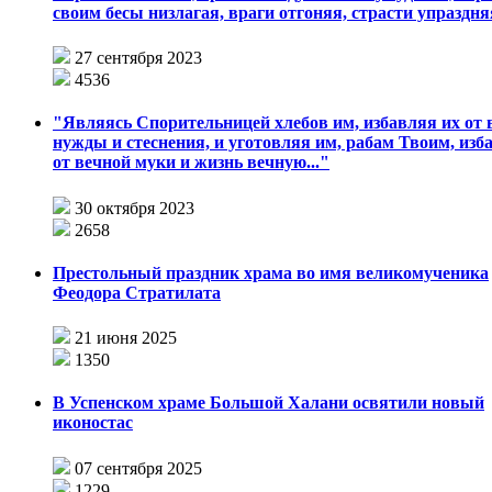
своим бесы низлагая, враги отгоняя, страсти упраздняя
27 сентября 2023
4536
"Являясь Спорительницей хлебов им, избавляя их от 
нужды и стеснения, и уготовляя им, рабам Твоим, изб
от вечной муки и жизнь вечную..."
30 октября 2023
2658
Престольный праздник храма во имя великомученика
Феодора Стратилата
21 июня 2025
1350
В Успенском храме Большой Халани освятили новый
иконостас
07 сентября 2025
1229