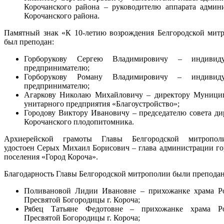
Корочанского района – руководителю аппарата админ
Корочанского района.
Памятный знак «К 10-летию возрождения Белгородской мит
был преподан:
Горборукову Сергею Владимировичу – индивиду
предпринимателю;
Горборукову Роману Владимировичу – индивиду
предпринимателю;
Агаркову Николаю Михайловичу – директору Муници
унитарного предприятия «Благоустройство»;
Городову Виктору Ивановичу – председателю совета ди
Корочанского плодопитомника.
Архиерейской грамоты Главы Белгородской митропо
удостоен Серых Михаил Борисович – глава администрации го
поселения «Город Короча».
Благодарность Главы Белгородской митрополии были препода
Поливановой Лидии Ивановне – прихожанке храма Р
Пресвятой Богородицы г. Короча;
Рябец Татьяне Федотовне – прихожанке храма Ро
Пресвятой Богородицы г. Короча;