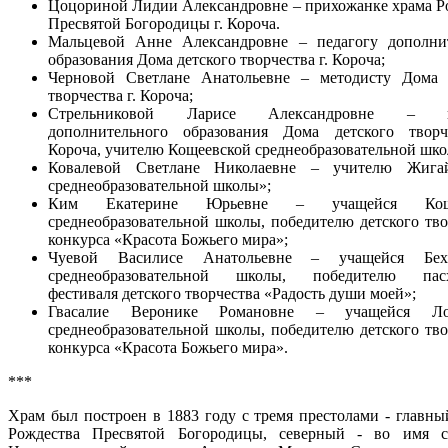
Цоцориной Лидии Александровне – прихожанке храма Р
Пресвятой Богородицы г. Короча.
Мальцевой Анне Александровне – педагогу дополни
образования Дома детского творчества г. Короча;
Черновой Светлане Анатольевне – методисту Дома 
творчества г. Короча;
Стрельниковой Ларисе Александровне – пе
дополнительного образования Дома детского творч
Короча, учителю Кощеевской среднеобразовательной шко
Ковалевой Светлане Николаевне – учителю Жигай
среднеобразовательной школы»;
Ким Екатерине Юрьевне – учащейся Коще
среднеобразовательной школы, победителю детского тво
конкурса «Красота Божьего мира»;
Чуевой Василисе Анатольевне – учащейся Бехт
среднеобразовательной школы, победителю пасх
фестиваля детского творчества «Радость души моей»;
Гвасалие Веронике Романовне – учащейся Ло
среднеобразовательной школы, победителю детского тво
конкурса «Красота Божьего мира».
***
Храм был построен в 1883 году с тремя престолами - главны
Рождества Пресвятой Богородицы, северный - во имя с