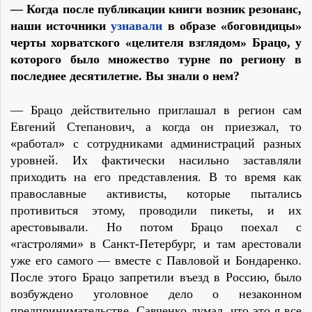
— Когда после публикации книги возник резонанс,
наши источники
узнавали
в образе «боговидицы»
черты хорватского «целителя взглядом» Брацо, у
которого было множество турне по региону в
последнее десятилетие. Вы знали о нем?
— Брацо действительно приглашал в регион сам
Евгений Степанович, а когда он приезжал, то
«работал» с сотрудниками администраций разных
уровней. Их фактически насильно заставляли
приходить на его представления. В то время как
православные активисты, которые пытались
противиться этому, проводили пикеты, и их
арестовывали. Но потом Брацо поехал с
«гастролями» в Санкт-Петербург, и там арестовали
уже его самого — вместе с Павловой и Бондаренко.
После этого Брацо запретили въезд в Россию, было
возбуждено уголовное дело о незаконном
предпринимательстве. Савченко думал, что это я все