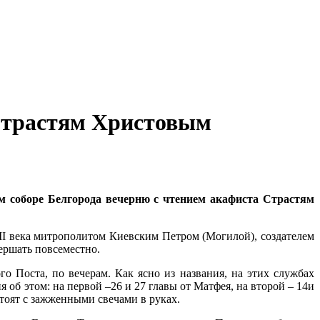
Страстям Христовым
м соборе Белгорода вечерню с чтением акафиста Страстям
VII века митрополитом Киевским Петром (Могилой), создателем
ершать повсеместно.
ого Поста, по вечерам. Как ясно из названия, на этих службах
об этом: на первой –26 и 27 главы от Матфея, на второй – 14и
стоят с зажженными свечами в руках.