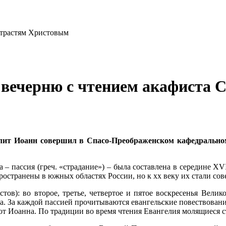
вечерню с чтением акафиста 
олит Иоанн совершил в Спасо-Преображенском кафедрально
 – пассия (греч. «страдание») – была составлена в середине X
остранены в южных областях России, но к xx веку их стали сов
тов): во второе, третье, четвертое и пятое воскресенья Велик
 За каждой пассией прочитываются евангельские повествования 
19 от Иоанна. По традиции во время чтения Евангелия молящиеся 