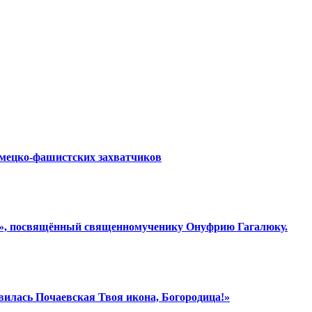
емецко-фашистских захватчиков
ки», посвящённый священномученику Онуфрию Гагалюку.
вилась Почаевская Твоя икона, Богородица!»