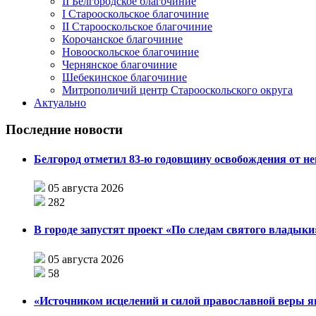
II Белгородское благочиние
I Старооскольское благочиние
II Старооскольское благочиние
Корочанское благочиние
Новооскольское благочиние
Чернянское благочиние
Шебекинское благочиние
Митрополичий центр Старооскольского округа
Актуально
Последние новости
Белгород отметил 83-ю годовщину освобождения от н
05 августа 2026
282
В городе запустят проект «По следам святого влады
05 августа 2026
58
«Источником исцелений и силой православной веры я