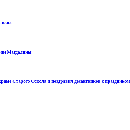
шакова
арии Магдалины
аме Старого Оскола и поздравил десантников с праздником