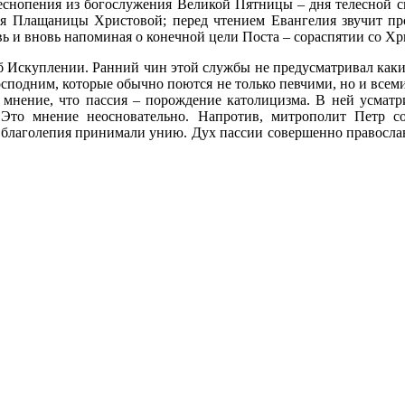
еснопения из богослужения Великой Пятницы – дня телесной см
я Плащаницы Христовой; перед чтением Евангелия звучит пр
ь и вновь напоминая о конечной цели Поста – сораспятии со Хр
б Искуплении. Ранний чин этой службы не предусматривал каких
осподним, которые обычно поются не только певчими, но и всеми
т мнение, что пассия – порождение католицизма. В ней усматр
 Это мнение неосновательно. Напротив, митрополит Петр с
 благолепия принимали унию. Дух пассии совершенно православ