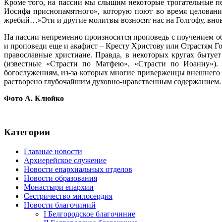
Кроме того, на пассии мы слышим некоторые трогательные п
Иосифа приснопамятного», которую поют во время целовани
жребий…»Эти и другие молитвы возносят нас на Голгофу, внов
На пассии непременно произносится проповедь с поучением о
и проповеди еще и акафист – Кресту Христову или Страстям Г
православные христиане. Правда, в некоторых кругах бытуе
(известные «Страсти по Матфею», «Страсти по Иоанну»).
богослужениям, из-за которых многие приверженцы внешнего
растворено глубочайшим духовно-нравственным содержанием.
Фото А. Клюйко
Категории
Главные новости
Архиерейское служение
Новости епархиальных отделов
Новости образования
Монастыри епархии
Сестричество милосердия
Новости благочиний
I Белгородское благочиние