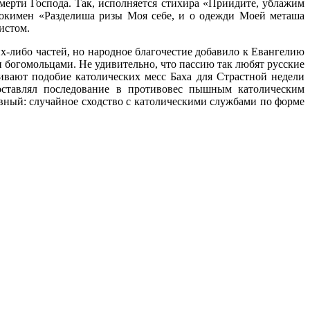
ерти Господа. Так, исполняется стихира «Приидите, ублажим
окимен «Разделиша ризы Моя себе, и о одежди Моей меташа
истом.
-либо частей, но народное благочестие добавило к Евангелию
 богомольцами. Не удивительно, что пассию так любят русские
ивают подобие католических месс Баха для Страстной недели
оставлял последование в противовес пышным католическим
ный: случайное сходство с католическими службами по форме