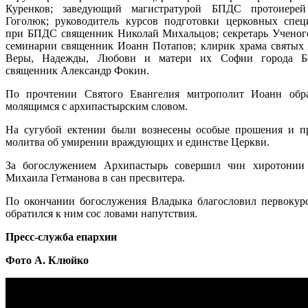
Куренков; заведующий магистратурой БПДС протоиере
Гоголюк;
руководитель курсов подготовки церковных спец
при БПДС священник Николай Михальцов; секретарь Ученог
семинарии священник Иоанн Потапов; клирик храма святых
Веры, Надежды, Любови и матери их Софии города Бе
священник Александр Фокин.
По прочтении Святого Евангелия митрополит Иоанн обр
молящимся с архипастырским словом.
На сугубой ектении были вознесены особые прошения и п
молитва об умирении враждующих и единстве Церкви.
За богослужением Архипастырь совершил чин хиротонии
Михаила Гетманова в сан пресвитера.
По окончании богослужения Владыка благословил первокур
обратился к ним сос ловами напутствия.
Пресс-служба епархии
Фото А. Клюйко