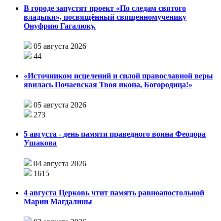
В городе запустят проект «По следам святого
владыки», посвящённый священномученику
Онуфрию Гагалюку.
05 августа 2026
44
«Источником исцелений и силой православной веры
явилась Почаевская Твоя икона, Богородица!»
05 августа 2026
273
5 августа - день памяти праведного воина Феодора
Ушакова
04 августа 2026
1615
4 августа Церковь чтит память равноапостольной
Марии Магдалины