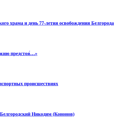
ого храма и день 77-летия освобождения Белгорода
Бо́жию предстоя́…»
анспортных происшествиях
 Белгородский Никодим (Кононов)