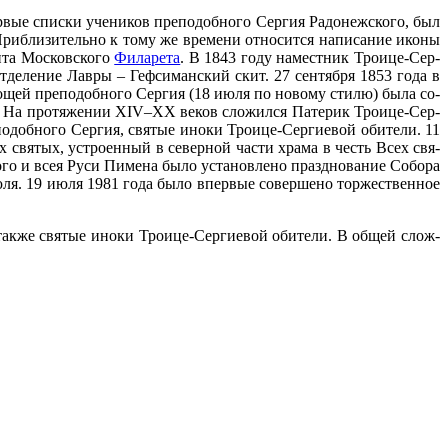
­вые спис­ки уче­ни­ков пре­по­доб­но­го Сер­гия Ра­до­неж­ско­го, был
и­бли­зи­тель­но к то­му же вре­ме­ни от­но­сит­ся на­пи­са­ние ико­ны
­та Мос­ков­ско­го
Фила­ре­та
. В 1843 го­ду на­мест­ник Тро­и­це-Сер­
т­де­ле­ние Лав­ры – Геф­си­ман­ский скит. 27 сен­тяб­ря 1853 го­да в
мо­щей пре­по­доб­но­го Сер­гия (18 июля по но­во­му сти­лю) бы­ла со­
». На про­тя­же­нии XIV–XX ве­ков сло­жил­ся Па­те­рик Тро­и­це-Сер­
по­доб­но­го Сер­гия, свя­тые ино­ки Тро­и­це-Сер­ги­е­вой оби­те­ли. 11
х свя­тых, устро­ен­ный в се­вер­ной ча­сти хра­ма в честь Всех свя­
­го и всея Ру­си Пи­ме­на бы­ло уста­нов­ле­но празд­но­ва­ние Со­бо­ра
июля. 19 июля 1981 го­да бы­ло впер­вые со­вер­ше­но тор­же­ствен­ное
а так­же свя­тые ино­ки Тро­и­це-Сер­ги­е­вой оби­те­ли. В об­щей слож­