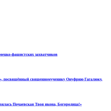
емецко-фашистских захватчиков
ки», посвящённый священномученику Онуфрию Гагалюку.
вилась Почаевская Твоя икона, Богородица!»