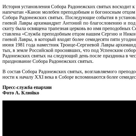
Ис­то­рия уста­нов­ле­ния Со­бо­ра Ра­до­неж­ских свя­тых вос­хо­дит 
на­пе­ча­тан «Ка­нон мо­ле­бен пре­по­доб­ным и бо­го­нос­ным от­цом 
Со­бо­ра Ра­до­неж­ских свя­тых. По­сле­ду­ю­щие со­бы­тия в уста­нов­
ги­е­вой Лав­ры ар­хи­манд­рит Ан­то­ний по бла­го­сло­ве­нию и под 
ски­ту бы­ла освя­ще­на тра­пез­ная цер­ковь во имя пре­по­доб­ных Се
став­ле­на «Служ­ба пре­по­доб­ным от­цом на­шим Сер­гию и Ни­ко­ну
ги­е­вой Лав­ры, в ко­то­рый вхо­дят бо­лее се­ми­де­ся­ти пя­ти угод­н
июня 1981 го­да на­мест­ник Тро­и­це-Сер­ги­е­вой Лав­ры ар­хи­манд
тых, в зем­ле Рос­сий­ской про­си­яв­ших, что под Успен­ским со­бо­ром
Ра­до­неж­ских свя­тых на сле­ду­ю­щий день по­сле празд­ни­ка в чес
празд­но­ва­ние Со­бо­ра Ра­до­неж­ских свя­тых.
В со­став Со­бо­ра Ра­до­неж­ских свя­тых, воз­глав­ля­е­мо­го пре­по­
но­сти к на­ча­лу XXI ве­ка в Со­бо­ре вспо­ми­на­ют­ся бо­лее се­ми­де­
Пресс-служба епархии
Фото А. Клюйко