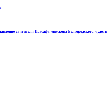
я
лавление святителя Иоасафа, епископа Белгородского, чудот