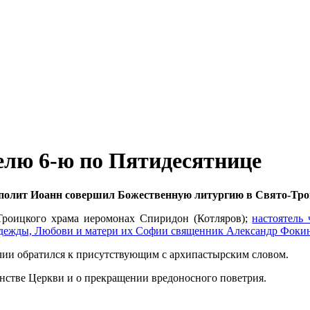
елю 6-ю по Пятидесятнице
ополит Иоанн совершил Божественную литургию в Свято-Тро
Троицкого храма иеромонах Спиридон (Котляров);
настоятель
адежды, Любови и матери их Софии священник Александр Фоки
лии обратился к присутствующим с архипастырским словом.
нстве Церкви и о прекращении вредоносного поветрия.