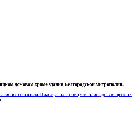
ицком домовом храме здания Белгородской митрополии.
 часовни святителя Иоасафа на Троицкой площади священник
н.