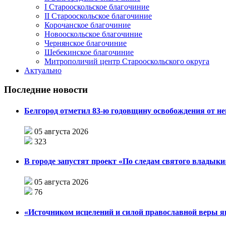
I Старооскольское благочиние
II Старооскольское благочиние
Корочанское благочиние
Новооскольское благочиние
Чернянское благочиние
Шебекинское благочиние
Митрополичий центр Старооскольского округа
Актуально
Последние новости
Белгород отметил 83-ю годовщину освобождения от н
05 августа 2026
323
В городе запустят проект «По следам святого влады
05 августа 2026
76
«Источником исцелений и силой православной веры я