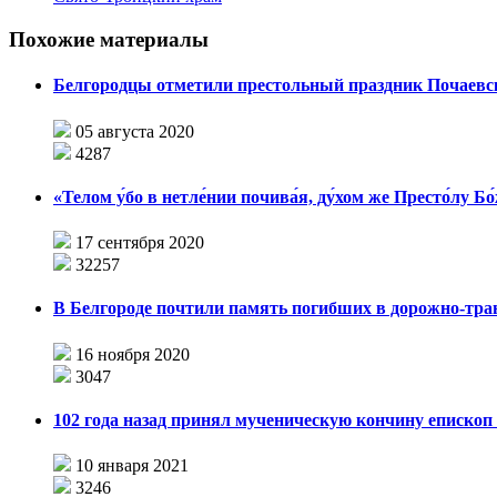
Похожие материалы
Белгородцы отметили престольный праздник Почаевск
05 августа 2020
4287
«Телом у́бо в нетле́нии почива́я, ду́хом же Престо́лу 
17 сентября 2020
32257
В Белгороде почтили память погибших в дорожно-тр
16 ноября 2020
3047
102 года назад принял мученическую кончину епископ
10 января 2021
3246