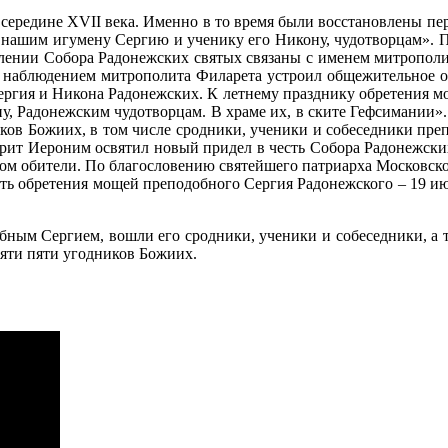
к се­ре­дине XVII ве­ка. Имен­но в то вре­мя бы­ли вос­ста­нов­ле­ны пер
на­шим игу­ме­ну Сер­гию и уче­ни­ку его Ни­ко­ну, чу­до­твор­цам». Пр
ле­нии Со­бо­ра Ра­до­неж­ских свя­тых свя­за­ны с име­нем мит­ро­по­ли
на­блю­де­ни­ем мит­ро­по­ли­та Фила­ре­та устро­ил об­ще­жи­тель­ное о
р­гия и Ни­ко­на Ра­до­неж­ских. К лет­не­му празд­ни­ку об­ре­те­ния 
, Ра­до­неж­ским чу­до­твор­цам. В хра­ме их, в ски­те Геф­си­ма­нии
и­ков Бо­жи­их, в том чис­ле срод­ни­ки, уче­ни­ки и со­бе­сед­ни­ки пре­
­рит Иеро­ним освя­тил но­вый при­дел в честь Со­бо­ра Ра­до­неж­ски
 оби­те­ли. По бла­го­сло­ве­нию свя­тей­ше­го пат­ри­ар­ха Мос­ков­ско
ть об­ре­те­ния мо­щей пре­по­доб­но­го Сер­гия Ра­до­неж­ско­го – 19 
доб­ным Сер­ги­ем, во­шли его срод­ни­ки, уче­ни­ки и со­бе­сед­ни­ки, 
ся­ти пя­ти угод­ни­ков Бо­жи­их.