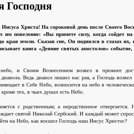
я Господня
 Иисуса Христа! На сороковой день после Своего Вос
л им повеление: «Вы примете силу, когда сойдет на
 края земли. Сказав сие, Он поднялся в глазах их, 
описывает книга «Деяние святых апостолов» событие,
небо, и Своим Вознесением возвел в прежнее дос
 диавола. Ведь диавол лишил нас рая, а Господь возвел
вмещает в Себе Небо, возносится на небо в человеческо
 кроме тех, в чьих душах есть Небо.
няется с родственным; а неродственное отвергается. 
ерждает святой Николай Сербский. И каждый может спрос
ойти на Небо, как восшел Господь наш Иисус Христос?