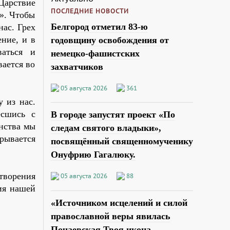
Царствие
ПОСЛЕДНИЕ НОВОСТИ
т». Чтобы
Белгород отметил 83-ю
нас. Грех
ение, и в
годовщину освобождения от
ваться и
немецко-фашистских
вается во
захватчиков
05 августа 2026
361
 из нас.
есшись с
В городе запустят проект «По
анства мы
следам святого владыки»,
рывается
посвящённый священномученику
Онуфрию Гагалюку.
творения
05 августа 2026
88
ния нашей
«Источником исцелений и силой
православной веры явилась
Почаевская Твоя икона,