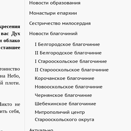
Новости образования
Монастыри епархии
Сестричество милосердия
кресения
Новости благочиний
 вас Дух
и облако
I Белгородское благочиние
 ставшее
II Белгородское благочиние
I Старооскольское благочиние
тоинство
II Старооскольское благочиние
 на Небо,
Корочанское благочиние
й плоти.
Новооскольское благочиние
Чернянское благочиние
Шебекинское благочиние
Никто не
ить себя,
Митрополичий центр
Старооскольского округа
Актуально