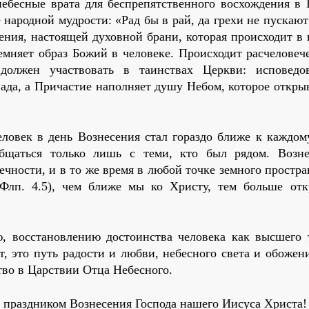
ебесные врата для беспрепятственного восхождения в 
народной мудрости: «Рад бы в рай, да грехи не пускаю
ения, настоящей духовной брани, которая происходит в 
емняет образ Божий в человеке. Происходит расчеловеч
должен участвовать в таинствах Церкви: исповедо
ада, а Причастие наполняет душу Небом, которое откры
ловек в день Вознесения стал гораздо ближе к каждому
бщаться только лишь с теми, кто был рядом. Возн
ечности, и в то же время в любой точке земного простр
Флп. 4.5), чем ближе мы ко Христу, тем больше отк
, восстановлению достоинства человека как высшего 
т, это путь радости и любви, небесного света и обоже
тво в Царствии Отца Небесного.
 праздником Вознесения Господа нашего Иисуса Христа!