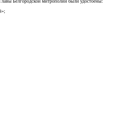
 Главы Белгородской митрополии были удостоены:
й»;