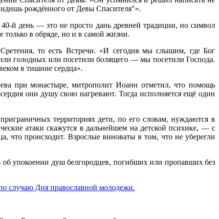
 увидишь рождённого от Девы Спасителя"».
40-й день — это не просто дань древней традиции, но символ
 только в обряде, но и в самой жизни.
Сретения, то есть Встречи. «И сегодня мы слышим, где Бог
мили голодных или посетили болящего — мы посетили Господа.
овеком в тишине сердца».
рева при монастыре, митрополит Иоанн отметил, что помощь
осердия они душу свою нагревают. Тогда исполняется ещё один
 приграничных территориях дети, по его словам, нуждаются в
ческие атаки скажутся в дальнейшем на детской психике, — с
а, что происходит. Взрослые виноваты в том, что не уберегли
ь об упокоении душ белгородцев, погибших или пропавших без
по случаю Дня православной молодежи.