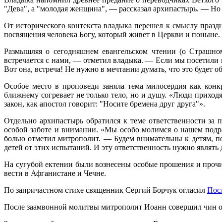
"Дева", а "молодая женщина", — рассказал архипастырь. — Но 
От исторического контекста владыка перешел к смыслу празд
посвящения человека Богу, который живет в Церкви и поныне. О
Размышляя о сегодняшнем евангельском чтении (о Страшном
встречается с нами, — отметил владыка. — Если мы посетили
Вот она, встреча! Не нужно в мечтании думать, что это будет о
Особое место в проповеди заняла тема милосердия как кон
ближнему согревает не только тело, но и душу. «Люди приход
закон, как апостол говорит: "Носите бремена друг друга"».
Отдельно архипастырь обратился к теме ответственности за 
особой заботе и внимании. «Мы особо молимся о нашем подра
болью отметил митрополит. — Будем внимательны к детям, пот
детей от этих испытаний. И эту ответственность нужно являть
На сугубой ектении были вознесены особые прошения и прочи
вести в Афганистане и Чечне.
По запричастном стихе священник Сергий Борчук огласил
Пос
После заамвонной молитвы митрополит Иоанн совершил чин о