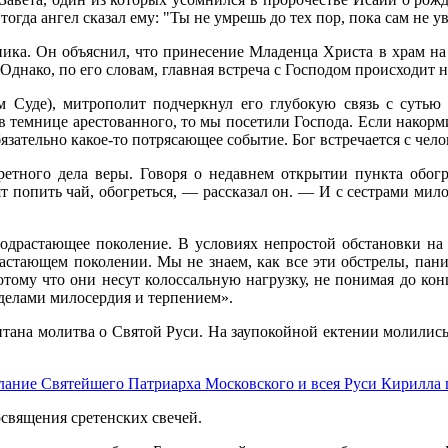
тогда ангел сказал ему: "Ты не умрешь до тех пор, пока сам не
ника. Он объяснил, что принесение Младенца Христа в храм на 
днако, по его словам, главная встреча с Господом происходит не
 Суде), митрополит подчеркнул его глубокую связь с сутью 
 в темнице арестованного, то мы посетили Господа. Если накор
бязательно какое-то потрясающее событие. Бог встречается с чел
кретного дела веры. Говоря о недавнем открытии пункта обог
ят попить чай, обогреться, — рассказал он. — И с сестрами мил
подрастающее поколение. В условиях непростой обстановки на
стающем поколении. Мы не знаем, как все эти обстрелы, пани
ому что они несут колоссальную нагрузку, не понимая до конц
 делами милосердия и терпением».
тана молитва о Святой Руси. На заупокойной ектении молилис
лание Святейшего Патриарха Московского и всея Руси Кирилла 
священия сретенских свечей.