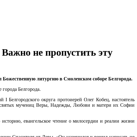
 Важно не пропустить эту
 Божественную литургию в Смоленском соборе Белгорода.
 города Белгорода.
 I Белгородского округа протоиерей Олег Кобец, настоятель
а святых мучениц Веры, Надежды, Любови и матери их Софии
 историю, евангельское чтение о милосердии и реалии жизни
дении Спасителя от Девы. «Он усомнился и решил написать не