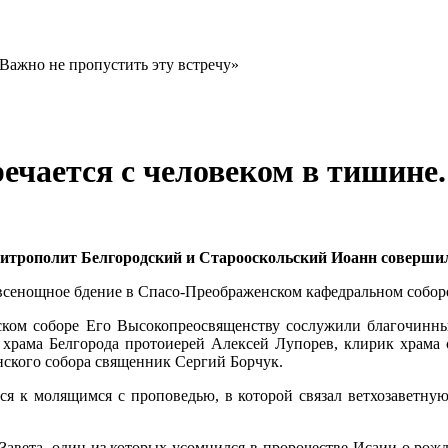
чается с человеком в тишине.
итрополит Белгородский и Старооскольский Иоанн совершил
всенощное бдение в Спасо-Преображенском кафедральном соборе
ском соборе Его Высокопреосвященству сослужили благочинный
го храма Белгорода протоиерей Алексей Лупорев, клирик храм
ского собора священник Сергий Борчук.
я к молящимся с проповедью, в которой связал ветхозаветную
Завета, один из которых усомнился в пророчестве Исаии о рож