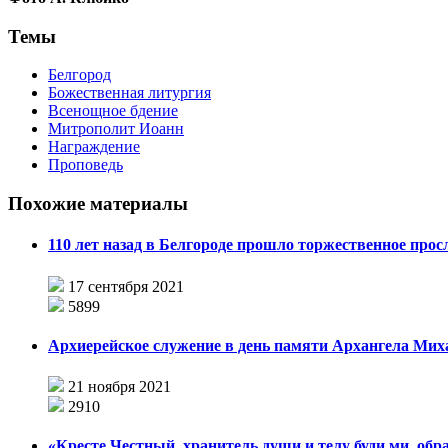
Темы
Белгород
Божественная литургия
Всенощное бдение
Митрополит Иоанн
Награждение
Проповедь
Похожие материалы
110 лет назад в Белгороде прошло торжественное прос
17 сентября 2021
5899
Архиерейское служение в день памяти Архангела Мих
21 ноября 2021
2910
«Кресте Честный, хранитель души и телу буди ми, обра