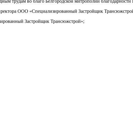
дным трудам во благо Белгородской митрополии благодарности
 директора ООО «Специализированный Застройщик Трансюжстро
зированный Застройщик Трансюжстрой»;