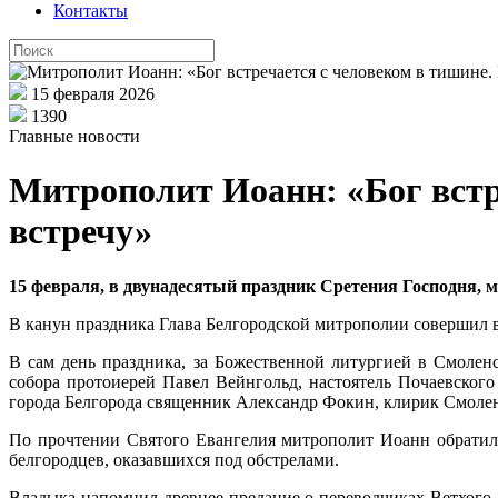
Контакты
15 февраля 2026
1390
Главные новости
Митрополит Иоанн: «Бог встре
встречу»
15 февраля, в двунадесятый праздник Сретения Господня
,
м
В канун праздника Глава Белгородской митрополии совершил 
В сам день праздника, за Божественной литургией в Смолен
собора протоиерей Павел Вейнгольд, настоятель Почаевско
города Белгорода священник Александр Фокин, клирик Смолен
По прочтении Святого Евангелия митрополит Иоанн обратилс
белгородцев, оказавшихся под обстрелами
.
Владыка напомнил древнее предание о переводчиках Ветхого 