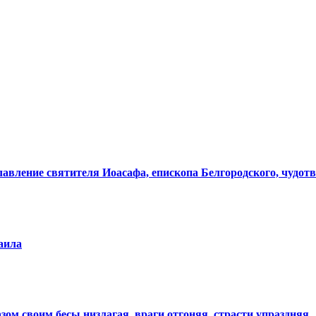
лавление святителя Иоасафа, епископа Белгородского, чудот
аила
зом своим бесы низлагая, враги отгоняя, страсти упраздняя..