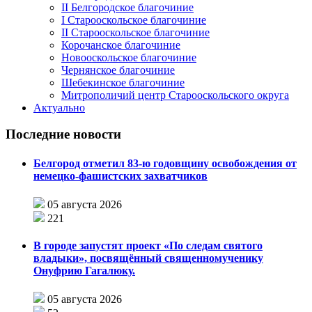
II Белгородское благочиние
I Старооскольское благочиние
II Старооскольское благочиние
Корочанское благочиние
Новооскольское благочиние
Чернянское благочиние
Шебекинское благочиние
Митрополичий центр Старооскольского округа
Актуально
Последние новости
Белгород отметил 83-ю годовщину освобождения от
немецко-фашистских захватчиков
05 августа 2026
221
В городе запустят проект «По следам святого
владыки», посвящённый священномученику
Онуфрию Гагалюку.
05 августа 2026