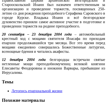
Православной Церкви архиепископ Белгородский и
Старооскольский Иоанн был назначен ответственным за
организацию и проведение торжеств, посвященных 250-
летию со дня рождения преподобного Серафима Саровского в
городе Курске. Владыка Иоанн и всё белгородское
духовенство приняли самое активное участие в подготовке и
проведении торжеств на родине преподобного.
20 сентября – 23 декабря 2004 года
– автомобильный
крестный ход с мощами святителя Иоасафа по приходам
епархии продолжавшийся три месяца. Все это время перед
мощами ежедневно совершались Божественные литургии,
всенощные бдения и читались акафисты.
12 декабря 2004 года
белгородцы встречали святые
нетленные мощи преподобномучениц великой княгини
Елисаветы Феодоровны и инокини Варвары, прибывшие из
Иерусалима.
Темы
Летопись епархиальной жизни
Похожие материалы