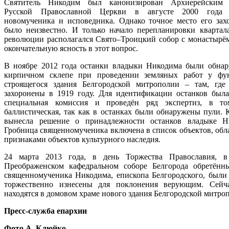
Святитель Никодим был канонизирован Архиерейским 
Русской Православной Церкви в августе 2000 года
новомученика и исповедника. Однако точное место его зах
было неизвестно. И только начало перепланировки квартала
революции располагался Свято–Троицкий собор с монастырём
окончательную ясность в этот вопрос.
В ноябре 2012 года останки владыки Никодима были обна
кирпичном склепе при проведении земляных работ у фу
строящегося здания Белгородской митрополии – там, гд
захоронены в 1919 году. Для идентификации останков была
специальная комиссия и проведён ряд экспертиз, в то
баллистическая, так как в останках были обнаружены пули. 
вынесла решение о принадлежности останков владыке Н
Гробница священномученика включена в список объектов, об
признаками объектов культурного наследия.
24 марта 2013 года, в день Торжества Православия, в
Преображенском кафедральном соборе Белгорода обретён
священномученика Никодима, епископа Белгородского, были
торжественно изнесены для поклонения верующим. Сей
находятся в домовом храме нового здания Белгородской митро
Пресс-служба епархии
Фото А. Клюйко