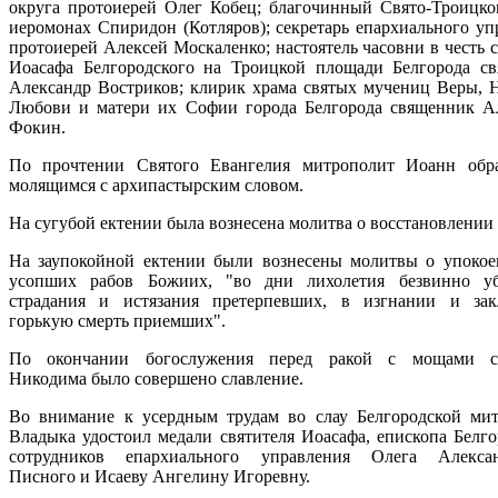
округа протоиерей Олег Кобец; благочинный Свято-Троицко
иеромонах Спиридон (Котляров); секретарь епархиального уп
протоиерей Алексей Москаленко; настоятель часовни в честь 
Иоасафа Белгородского на Троицкой площади Белгорода с
Александр Востриков; клирик храма святых мучениц Веры, 
Любови и матери их Софии города Белгорода священник А
Фокин.
По прочтении Святого Евангелия митрополит Иоанн обр
молящимся с архипастырским словом.
На сугубой ектении была вознесена молитва о восстановлении
На заупокойной ектении были вознесены молитвы о упоко
усопших рабов Божиих, "во дни лихолетия безвинно уб
страдания и истязания претерпевших, в изгнании и за
горькую смерть приемших".
По окончании богослужения перед ракой с мощами св
Никодима было совершено славление.
Во внимание к усердным трудам во слау Белгородской ми
Владыка удостоил медали святителя Иоасафа, епископа Белго
сотрудников епархиального управления Олега Алексан
Писного и Исаеву Ангелину Игоревну.