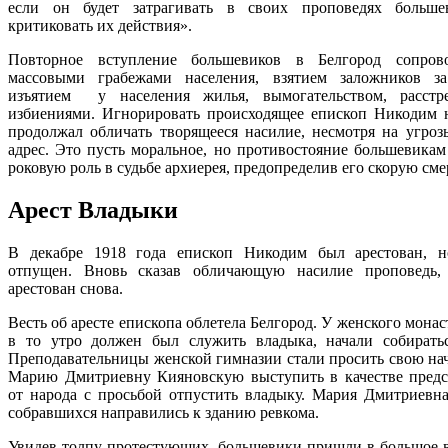
если он будет затрагивать в своих проповедях больше
критиковать их действия».
Повторное вступление большевиков в Белгород сопрово
массовыми грабежами населения, взятием заложников з
изъятием у населения жилья, вымогательством, расстр
избиениями. Игнорировать происходящее епископ Никодим 
продолжал обличать творящееся насилие, несмотря на угроз
адрес. Это пусть моральное, но противостояние большевикам
роковую роль в судьбе архи­ерея, предопределив его скорую сме
Арест Владыки
В декабре 1918 года епископ Никодим был арестован, 
отпущен. Вновь сказав обличающую насилие проповедь,
арестован снова.
Весть об аресте епископа облетела Белгород. У женского монас
в то утро должен был служить владыка, начали собирать
Преподавательницы женской гимназии стали просить свою на
Марию Дмитриевну Кияновскую выступить в качестве предс
от народа с просьбой отпустить владыку. Мария Дмитриевна
собравшихся направились к зданию ревкома.
Увидев толпу протестующих, большевики пришли в большое 