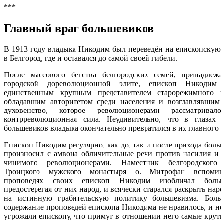
***
Главный враг большевиков
В 1913 году владыка Никодим был переведён на епископскую
в Белгород, где и оставался до самой своей гибели.
После массового бегства белгородских семей, принадле
городской дореволюционной элите, епископ Никодим 
единственным крупным представителем старорежимного 
обладавшим авторитетом среди населения и возглавлявшим
духовенство, которое революционерами рассматривал
контрреволюционная сила. Неудивительно, что в глазах
большевиков владыка окончательно превратился в их главного 
Епископ Никодим регулярно, как до, так и после прихода бол
произносил с амвона обличительные речи против насилия и 
чинимого революционерами. Наместник белгородского
Троицкого мужского монастыря о. Митрофан вспоми
проповедях своих епископ Никодим изобличал больш
предостерегая от них народ, и всячески старался раскрыть нар
на истинную грабительскую политику большевизма. Бол
содержание проповедей епископа Никодима не нравилось, и не
угрожали епископу, что примут в отношении него самые крут