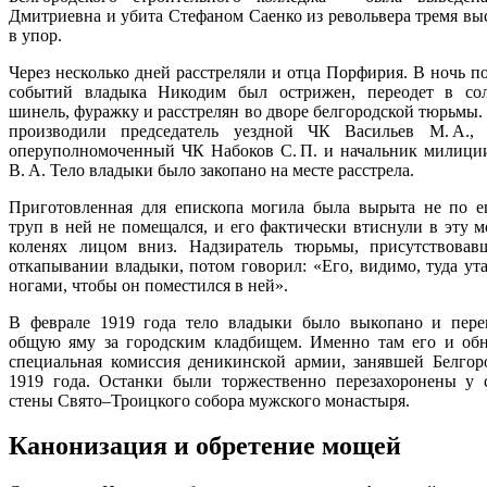
Дмитриевна и убита Стефаном Саенко из револьвера тремя вы
в упор.
Через несколько дней расстреляли и отца Порфирия. В ночь п
событий владыка Никодим был острижен, переодет в со
шинель, фуражку и расстрелян во дворе белгородской тюрьмы.
производили председатель уездной ЧК Васильев М. А.,
оперуполномоченный ЧК Набоков С. П. и начальник милици
В. А. Тело владыки было закопано на месте расстрела.
Приготовленная для епископа могила была вырыта не по ег
труп в ней не помещался, и его фактически втиснули в эту м
коленях лицом вниз. Надзиратель тюрьмы, присутствова
откапывании владыки, потом говорил: «Его, видимо, туда ут
ногами, чтобы он поместился в ней».
В феврале 1919 года тело владыки было выкопано и пере
общую яму за городским кладбищем. Именно там его и об
специальная комиссия деникинской армии, занявшей Белгор
1919 года. Останки были торжественно перезахоронены у 
стены Свято–Троицкого собора мужского монастыря.
Канонизация и обретение мощей