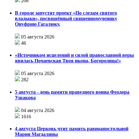
208
В городе запустят проект «По следам святого
владыки», посвящённый священномученику
Онуфрию Гагалюку.
05 августа 2026
46
«Источником исцелений и силой православной веры
явилась Почаевская Твоя икона, Богородица!»
05 августа 2026
282
5 августа - день памяти праведного воина Феодора
Ушакова
04 августа 2026
1616
4 августа Церковь чтит память равноапостольной
Марии Магдалины