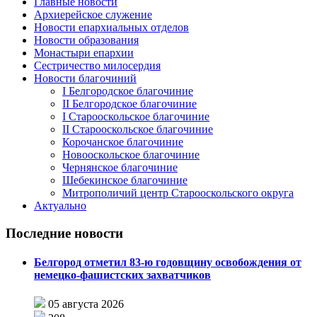
Главные новости
Архиерейское служение
Новости епархиальных отделов
Новости образования
Монастыри епархии
Сестричество милосердия
Новости благочиний
I Белгородское благочиние
II Белгородское благочиние
I Старооскольское благочиние
II Старооскольское благочиние
Корочанское благочиние
Новооскольское благочиние
Чернянское благочиние
Шебекинское благочиние
Митрополичий центр Старооскольского округа
Актуально
Последние новости
Белгород отметил 83-ю годовщину освобождения от
немецко-фашистских захватчиков
05 августа 2026