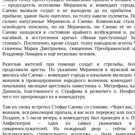
– председатель исполкома Меранвиль и комендант город
Саенко вызвали солдат и не выходили до их прибытия.
прибыли, здание было оцеплено, на толпу навели пулеметы. П
сильно напуганные Меранвиль и Саенко. Кияновская стала
освободить епископа, но ни Меранвиль, ни Саенко её не 
Саенко находился в состоянии крайнего возбуждения и, ра
нагайкой, в исступлении кричал: «Явная преступница! З
стоишь!». Постепенно, кроме солдат, толпу наводнили агенты
схвачены Мария Дмитриевна, священник Преображенской ц
Владимир Лимарев и ещё несколько человек.
Разогнав жителей при помощи солдат и стрельбы, бол
продолжили аресты. По указанию Меранвиля в мужской м
явились оба Саенко – комендант города и начальник милиции.
монахов в провоцировании народного волнения, комендант 
начальнику милиции арестовать наместника о. Митрофана, каз
Даниила, благочинного о. Серафима и ризничего о. Неофит
чего тот препроводил их в комендатуру.
Там их снова встретил Стефан Саенко со словами: «Через вас,
монахов, вся революция пропала, я вас всех перережу или пос
Позднее, в 5 часов вечера, в комендатуру был приведён и о.
Амфитеатров – один из самых уважаемых в 
священнослужителей. На пожарный двор – сейчас э
Белгородского строительного колледжа – была выведен