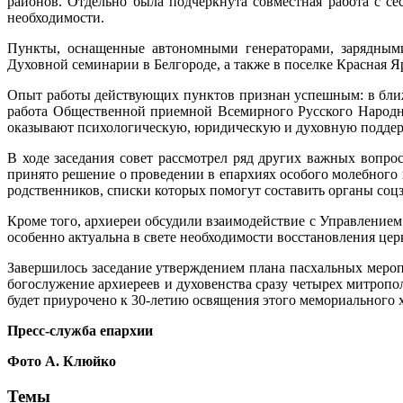
районов. Отдельно
была
подчеркнута совместная работа с с
необходимости.
Пункты, оснащенные автономными генераторами, зарядным
Духовной семинарии в Белгороде, а также в поселке Красная Я
Опыт работы действующих пунктов признан успешным: в ближа
работа Общественной приемной Всемирного Русского Народно
оказывают психологическую, юридическую и духовную поддер
В ходе заседания совет рассмотрел ряд других важных вопр
принято решение о проведении в епархиях особого молебного 
родственников, списки которых помогут составить органы соц
Кроме того, архиереи обсудили взаимодействие с Управлением
особенно актуальна в свете необходимости восстановления цер
Завершилось заседание утверждением плана пасхальных мероп
богослужение архиереев и духовенства сразу четырех митроп
будет приурочено к 30-летию освящения этого мемориального х
Пресс-служба епархии
Фото А. Клюйко
Темы