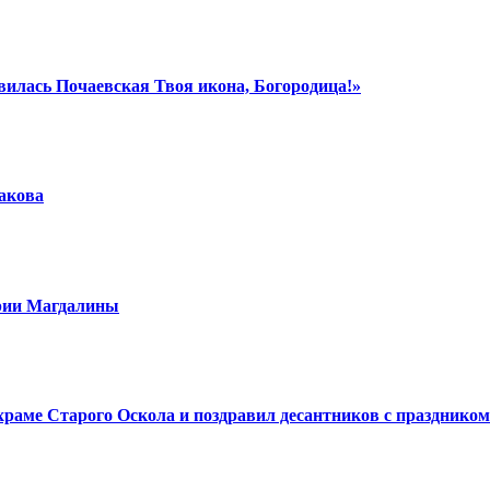
вилась Почаевская Твоя икона, Богородица!»
шакова
арии Магдалины
аме Старого Оскола и поздравил десантников с праздником