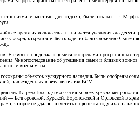
естрами Марфо-Мариинского сестричества милосердия по патр
и станциями и местами для отдыха, были открыты в Марфо
руга.
йшее время их количество планируется увеличить до десяти, 
го Собора, открытой в Белгороде по благословению Святейше
жку.
осов. В связи с продолжающимися обстрелами приграничных те
пения. Чинопоследование об утешении семей и близких воинов 
защиты и военкоматы.
 госохраны объектов культурного наследия. Были одобрены сов
квей, поврежденных в результате атак ВСУ.
риятий. Встреча Благодатного огня во всех храмах митрополии 
олий — Белгородской, Курской, Воронежской и Орловской в храм
рама, которое не удалось отметить в прошлом году из-за сложно