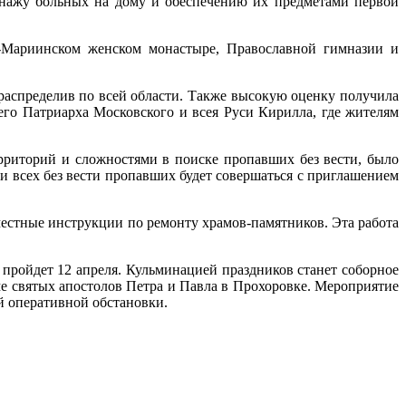
онажу больных на дому и обеспечению их предметами первой
-Мариинском женском монастыре, Православной гимназии и
распределив по всей области. Также высокую оценку получила
го Патриарха Московского и всея Руси Кирилла, где жителям
рриторий и сложностями в поиске пропавших без вести, было
и всех без вести пропавших будет совершаться с приглашением
местные инструкции по ремонту храмов-памятников. Эта работа
пройдет 12 апреля. Кульминацией праздников станет соборное
е святых апостолов Петра и Павла в Прохоровке. Мероприятие
й оперативной обстановки.