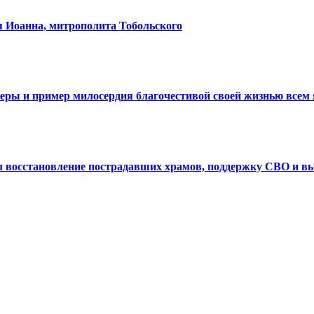
я Иоанна, митрополита Тобольского
веры и пример милосердия благочестивой своей жизнью все
л восстановление пострадавших храмов, поддержку СВО и в