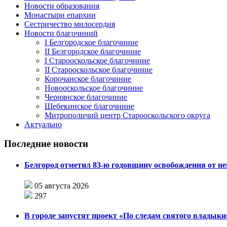
Новости образования
Монастыри епархии
Сестричество милосердия
Новости благочиний
I Белгородское благочиние
II Белгородское благочиние
I Старооскольское благочиние
II Старооскольское благочиние
Корочанское благочиние
Новооскольское благочиние
Чернянское благочиние
Шебекинское благочиние
Митрополичий центр Старооскольского округа
Актуально
Последние новости
Белгород отметил 83-ю годовщину освобождения от н
05 августа 2026
297
В городе запустят проект «По следам святого влады