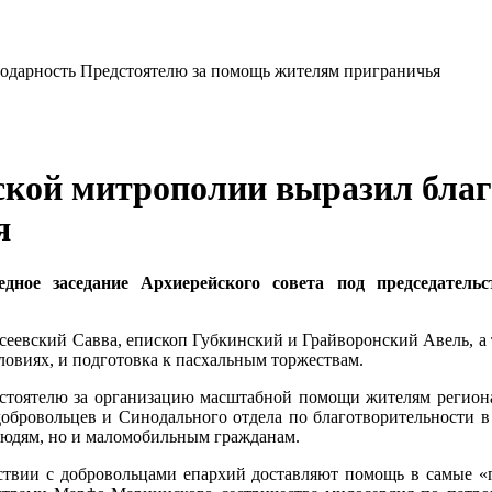
ской митрополии выразил благ
я
дное заседание Архиерейского совета под председател
сеевский Савва, епископ Губкинский и Грайворонский Авель, а т
виях, и подготовка к пасхальным торжествам.
стоятелю за организацию масштабной помощи жителям региона,
ровольцев и Синодального отдела по благотворительности в р
людям, но и маломобильным гражданам.
твии с добровольцами епархий доставляют помощь в самые «го