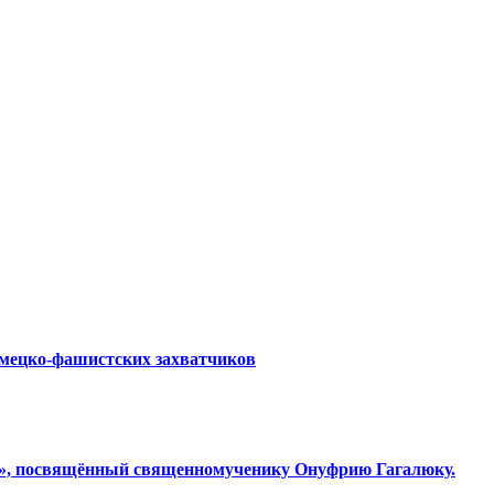
емецко-фашистских захватчиков
ки», посвящённый священномученику Онуфрию Гагалюку.