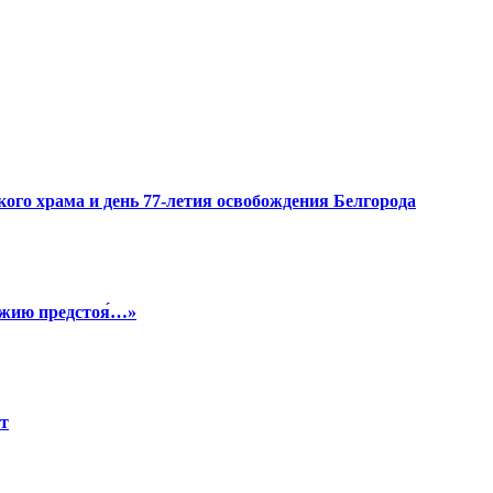
ого храма и день 77-летия освобождения Белгорода
Бо́жию предстоя́…»
ет