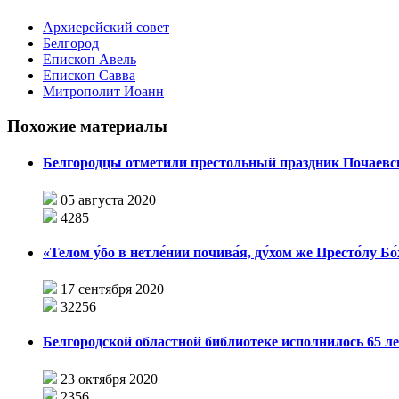
Архиерейский совет
Белгород
Епископ Авель
Епископ Савва
Митрополит Иоанн
Похожие материалы
Белгородцы отметили престольный праздник Почаевск
05 августа 2020
4285
«Телом у́бо в нетле́нии почива́я, ду́хом же Престо́лу 
17 сентября 2020
32256
Белгородской областной библиотеке исполнилось 65 л
23 октября 2020
2356