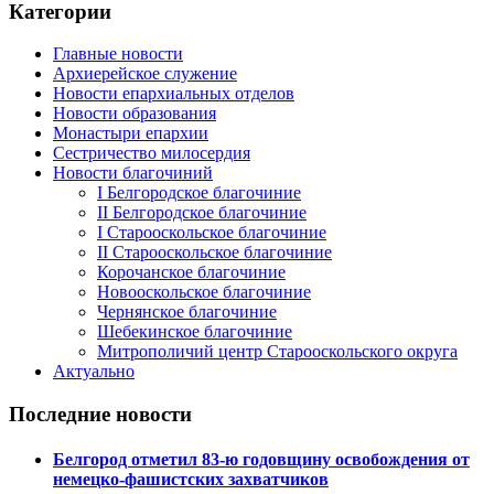
Категории
Главные новости
Архиерейское служение
Новости епархиальных отделов
Новости образования
Монастыри епархии
Сестричество милосердия
Новости благочиний
I Белгородское благочиние
II Белгородское благочиние
I Старооскольское благочиние
II Старооскольское благочиние
Корочанское благочиние
Новооскольское благочиние
Чернянское благочиние
Шебекинское благочиние
Митрополичий центр Старооскольского округа
Актуально
Последние новости
Белгород отметил 83-ю годовщину освобождения от
немецко-фашистских захватчиков