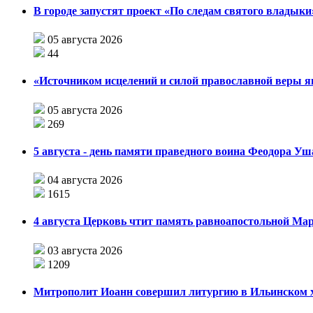
В городе запустят проект «По следам святого влады
05 августа 2026
44
«Источником исцелений и силой православной веры я
05 августа 2026
269
5 августа - день памяти праведного воина Феодора У
04 августа 2026
1615
4 августа Церковь чтит память равноапостольной М
03 августа 2026
1209
Митрополит Иоанн совершил литургию в Ильинском хр