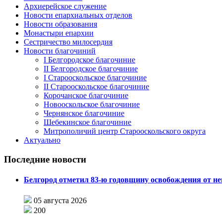
Архиерейское служение
Новости епархиальных отделов
Новости образования
Монастыри епархии
Сестричество милосердия
Новости благочиний
I Белгородское благочиние
II Белгородское благочиние
I Старооскольское благочиние
II Старооскольское благочиние
Корочанское благочиние
Новооскольское благочиние
Чернянское благочиние
Шебекинское благочиние
Митрополичий центр Старооскольского округа
Актуально
Последние новости
Белгород отметил 83-ю годовщину освобождения от н
05 августа 2026
200