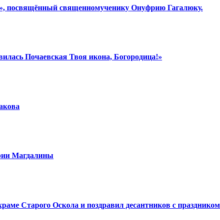
ки», посвящённый священномученику Онуфрию Гагалюку.
вилась Почаевская Твоя икона, Богородица!»
шакова
арии Магдалины
аме Старого Оскола и поздравил десантников с праздником