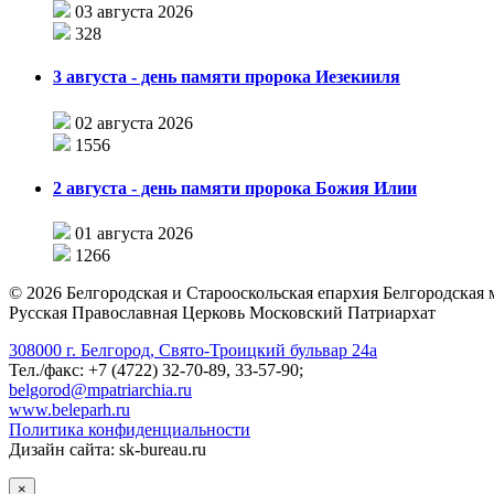
03 августа 2026
328
3 августа - день памяти пророка Иезекииля
02 августа 2026
1556
2 августа - день памяти пророка Божия Илии
01 августа 2026
1266
©
2026
Белгородская и Старооскольская епархия Белгородская
Русская Православная Церковь Московский Патриархат
308000 г. Белгород, Свято-Троицкий бульвар 24а
Тел./факс: +7 (4722) 32-70-89, 33-57-90;
belgorod@mpatriarchia.ru
www.beleparh.ru
Политика конфиденциальности
Дизайн сайта: sk-bureau.ru
×