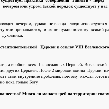
 существует практика совершения Таинств - перед
 вечером или утром. Какой порядок существует у вас
роходит вечером, однако не всегда люди исповедуются
итургии причащаются, и им не нужно поэтому всякий р
е духовника.
тантинопольской Церкви к созыву VIII Вселенского 
ата, а вообще всех Православных Церквей. Вселенский
ласия других Церквей. После 2 мировой войны Церкви н
сть свои внутренние проблемы, поэтому каждая готовит
но пока только Богу.
онашество? Много ли монастырей на территории епар