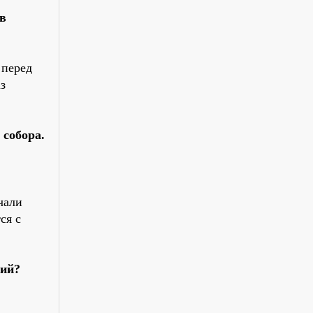
 в
 перед
аз
собора.
ачали
ся с
хий?