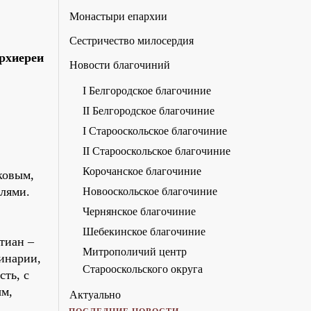
Монастыри епархии
Сестричество милосердия
рхиереи
Новости благочиний
I Белгородское благочиние
II Белгородское благочиние
I Старооскольское благочиние
II Старооскольское благочиние
Корочанское благочиние
ковым,
елями.
Новооскольское благочиние
Чернянское благочиние
Шебекинское благочиние
тиан –
Митрополичий центр
инарии,
Старооскольского округа
ть, с
ым,
Актуально