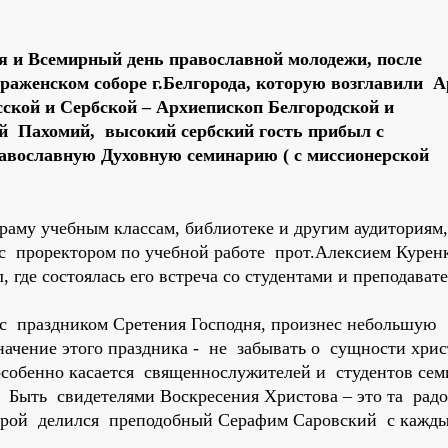
ня и Всемирный день православной молодежи, после
раженском соборе г.Белгорода, которую возглавили А
ской и Сербской – Архиепископ Белгородской и
й Пахомий, высокий сербский гость прибыл с
авославную Духовную семинарию ( с миссионерской
раму учебным классам, библиотеке и другим аудиториям,
 с проректором по учебной работе прот.Алексием Курен
где состоялась его встреча со студентами и преподават
 праздником Сретения Господня, произнес небольшую
начение этого праздника - не забывать о сущности хрис
особенно касается священнослужителей и студентов сем
 Быть свидетелями Воскресения Христова – это та радос
оторой делился преподобный Серафим Саровский с кажд