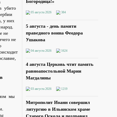
Богородица!»
а
ов убито
05 августа 2026
384
Сербии
, у них
5 августа - день памяти
 народ.
праведного воина Феодора
е не
ичего не
Ушакова
о
04 августа 2026
1624
роисходит
ославие,
4 августа Церковь чтит память
равноапостольной Марии
 в
Магдалины
03 августа 2026
1219
змом мы
Митрополит Иоанн совершил
и.
литургию в Ильинском храме
олы
Старого Оскола и поздравил