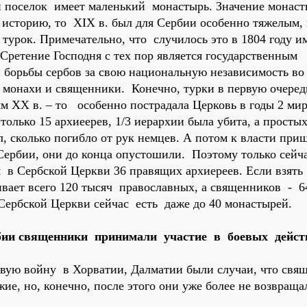
 поселок имеет маленький монастырь. Значение монас
 историю, то XIX в. был для Сербии особенно тяжелым, 
урок. Примечательно, что случилось это в 1804 году и
Сретение Господня с тех пор является государственным
й борьбы сербов за свою национальную независимость во
монахи и священники. Конечно, турки в первую очеред
м XX в. – то особенно пострадала Церковь в годы 2 ми
только 15 архиеерев, 1/3 иерархии была убита, а просты
, сколько погибло от рук немцев. А потом к власти при
 Сербии, они до конца опустошили. Поэтому только сейч
я в Сербской Церкви 36 правящих архиереев. Если взять
вает всего 120 тысяч православных, а священников - 6
х Сербской Церкви сейчас есть даже до 40 монастырей.
рбии священники принимали участие в боевых дейст
ировую войну в Хорватии, Далматии были случаи, что св
ие, но, конечно, после этого они уже более не возвращ