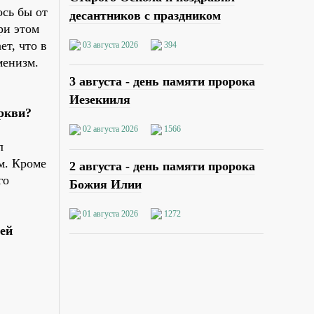
ось бы от
десантников с праздником
ри этом
т, что в
03 августа 2026
394
менизм.
3 августа - день памяти пророка
Иезекииля
ркви?
02 августа 2026
1566
ыл
м. Кроме
2 августа - день памяти пророка
го
Божия Илии
01 августа 2026
1272
ей