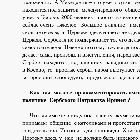
положении. А Македония – это уже другая реал
находится под защитой международного общест
у нас в Косово. 2000 человек просто исчезло 
сейчас очень тяжелое. Большое влияние имею
свои интересы, и Церковь здесь ничего не сдел
Церковь Сербская не поддерживает то, что дела
самостоятельны. Именно поэтому, т.е. когда по
делает сама, произошли выступления, народ з
Сербии находится под влиянием западных сил и
в Косово, то простые сербы, народ выступает за
которое они исповедуют, продолжало здесь сво
— Как вы можете прокомментировать имею
политике Сербского Патриарха Иринея ?
— Что вы имеете в виду под словом экумениз
понимаем общение с католиками и протестант
свидетельства Истины, для проповеди Христа
Поэтому здесь у нас не должно быть никакого