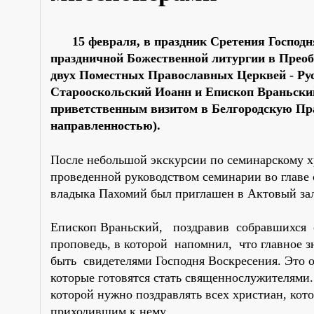
15 февраля, в праздник Сретения Господ
праздничной Божественной литургии в Преоб
двух Поместных Православных Церквей - Рус
Старооскольский Иоанн и Епископ Враньски
приветственным визитом в Белгородскую Пр
направленностью).
После небольшой экскурсии по семинарскому х
проведенной руководством семинарии во главе
владыка Пахомий был приглашен в Актовый зал, 
Епископ Враньский, поздравив собравшихся с
проповедь, в которой напомнил, что главное з
быть свидетелями Господня Воскресения. Это 
которые готовятся стать священнослужителями.
которой нужно поздравлять всех христиан, к
приходившим к нему.