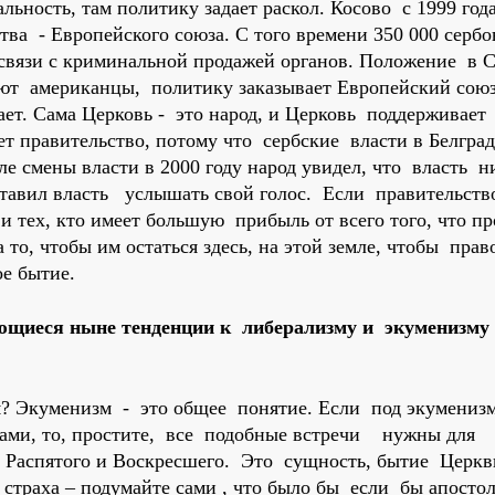
ьность, там политику задает раскол. Косово с 1999 год
ва - Европейского союза. С того времени 350 000 серб
в связи с криминальной продажей органов. Положение в 
т американцы, политику заказывает Европейский союз
ает. Сама Церковь - это народ, и Церковь поддерживает
ет правительство, потому что сербские власти в Белград
сле смены власти в 2000 году народ увидел, что власть н
аставил власть услышать свой голос. Если правительств
 тех, кто имеет большую прибыль от всего того, что п
 то, чтобы им остаться здесь, на этой земле, чтобы прав
е бытие.
щиеся ныне тенденции к либерализму и экуменизму
м? Экуменизм - это общее понятие. Если под экумени
ами, то, простите, все подобные встречи нужны для
 Распятого и Воскресшего. Это сущность, бытие Церкв
 страха – подумайте сами , что было бы если бы апост