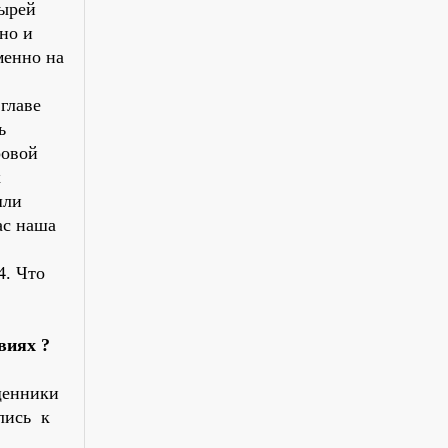
тырей
но и
менно на
 главе
ь
ровой
х
шли
ас наша
4. Что
виях ?
ященники
ались к