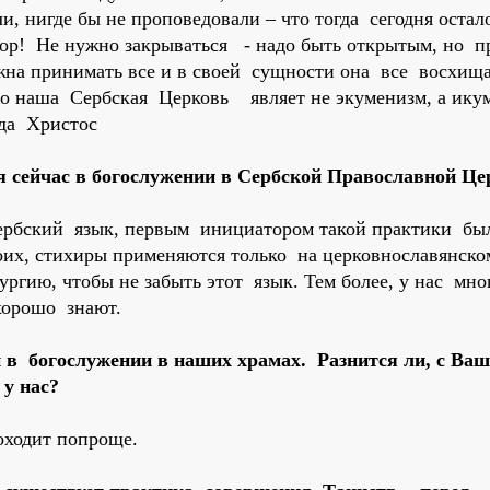
ли, нигде бы не проповедовали – что тогда сегодня остал
ор! Не нужно закрываться - надо быть открытым, но п
на принимать все и в своей сущности она все восхищае
 то наша Сербская Церковь являет не экуменизм, а ику
гда Христос
 сейчас в богослужении в Сербской Православной Це
сербский язык, первым инициатором такой практики б
их, стихиры применяются только на церковнославянско
ргию, чтобы не забыть этот язык. Тем более, у нас мно
хорошо знают.
 в богослужении в наших храмах. Разнится ли, с Ваш
 у нас?
роходит попроще.