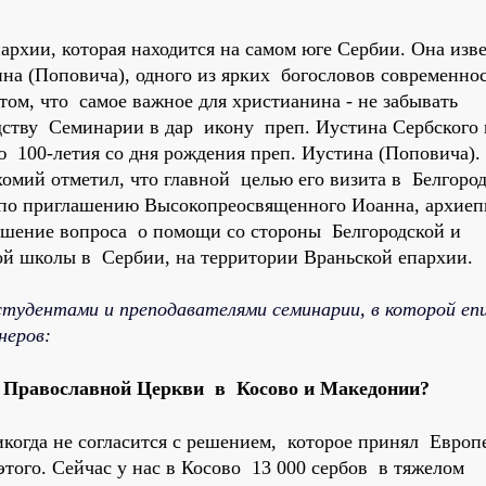
архии, которая находится на самом юге Сербии. Она изв
на (Поповича), одного из ярких богословов современнос
том, что самое важное для христианина - не забывать
ству Семинарии в дар икону преп. Иустина Сербского 
 100-летия со дня рождения преп. Иустина (Поповича).
омий отметил, что главной целью его визита в Белгоро
 по приглашению Высокопреосвященного Иоанна, архие
решение вопроса о помощи со стороны Белгородской и
ой школы в Сербии, на территории Враньской епархии.
студентами и преподавателями семинарии, в которой еп
неров:
 Православной Церкви в Косово и Македонии?
икогда не согласится с решением, которое принял Европ
того. Сейчас у нас в Косово 13 000 сербов в тяжелом