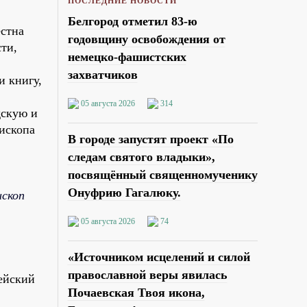
ПОСЛЕДНИЕ НОВОСТИ
Белгород отметил 83-ю
естна
годовщину освобождения от
ти,
немецко-фашистских
захватчиков
и книгу,
05 августа 2026
314
дскую и
пископа
В городе запустят проект «По
следам святого владыки»,
посвящённый священномученику
Онуфрию Гагалюку.
ископ
05 августа 2026
74
«Источником исцелений и силой
православной веры явилась
ейский
Почаевская Твоя икона,