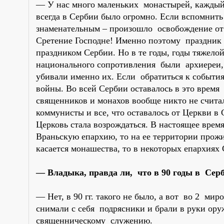
— У нас много маленьких монастырей, каждый
всегда в Сербии было огромно. Если вспомнить
знаменательным – произошло освобождение от т
Сретение Господне! Именно поэтому праздник 
праздником Сербии. Но в те годы, годы тяжело
национального сопротивления были архиереи, 
убивали именно их. Если обратиться к события
войны. Во всей Сербии оставалось в это время 
священников и монахов вообще никто не считал
коммунисты и все, что оставалось от Церкви в
Церковь стала возрождаться. В настоящее врем
Враньскую епархию, то на ее территории прожи
касается монашества, то в некоторых епархия
— Владыка, правда ли, что в 90 годы в Се
— Нет, в 90 гг. такого не было, а вот во 2 м
снимали с себя подрясники и брали в руки оруж
священническому служению.