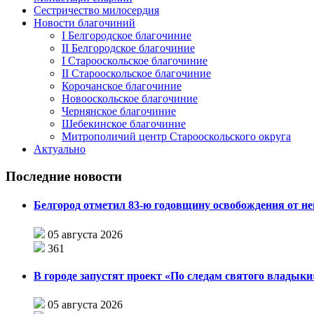
Сестричество милосердия
Новости благочиний
I Белгородское благочиние
II Белгородское благочиние
I Старооскольское благочиние
II Старооскольское благочиние
Корочанское благочиние
Новооскольское благочиние
Чернянское благочиние
Шебекинское благочиние
Митрополичий центр Старооскольского округа
Актуально
Последние новости
Белгород отметил 83-ю годовщину освобождения от н
05 августа 2026
361
В городе запустят проект «По следам святого влады
05 августа 2026