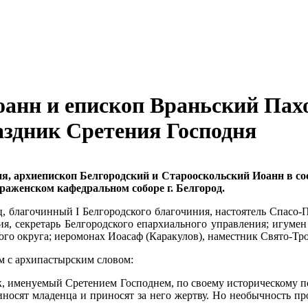
оанн и епископ Враньский Па
здник Сретения Господня
дня, архиепископ Белгородский и Старооскольский Иоанн в 
аженском кафедральном соборе г. Белгород.
 благочинный I Белгородского благочиния, настоятель Спасо-Пр
я, секретарь Белгородского епархиального управления; игуме
го округа; иеромонах Иоасаф (Каракулов), наместник Свято-Тр
м с архипастырским словом:
к, именуемый Сретением Господнем, по своему историческому по
иносят младенца и приносят за него жертву. Но необычность про