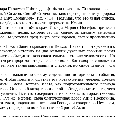
 царя Птолемея II Филадельфа были призваны 70 толковников —
дный Симеон. Святой Симеон выпало переводить книгу пророка
 Ему: Еммануил» (Ис. 7: 14). Подумав, что это явная описка,
а не убедится в истинности пророчества Исайи.
 Святого он пришёл в храм. И когда Мария с Иосифом принесли
ждения, песнь, которая звучит сейчас за каждым вечерним
рое Ты уготовал пред лицем всех народов, свет к просвещению
а: «Новый Завет скрывается в Ветхом, Ветхий — открывается в
ловеческую историю на два больших духовных события: время
ристос объединяет всю спасительную историю человечества. Но
з через пророков открывал свою волю. Бог говорил с людьми о
ает нам тайны мироздания и спасения, но самое главное – Он
ят очень важные по своему содержанию исторические события,
е. Чтобы понять и ощутить эту новую жизнь, человек должен
ией. Смена Ветхого Завета, как подготовительного периода
ого, Он свою благодатью и силой побеждает смерть – то, чего
суждения. Все это совершается ни в каких-то торжественных
а. Тут же, в храме, была благочестивая вдова Анна Пророчица,
сителя и, подошедши, «славила Господа и говорила о Нем всем,
иком утверждения новой жизни во Христе! Аминь!".
ая устраивать в день Сретения шествие, наподобие крестного