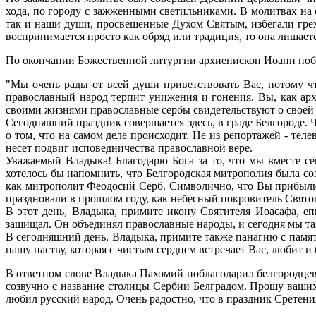
хода, по городу с зажженными светильниками. В молитвах на 
так и наши души, просвещенные Духом Святым, избегали грех
воспринимается просто как обряд или традиция, то она лишает
По окончании Божественной литургии архиепископ Иоанн поб
"Мы очень рады от всей души приветствовать Вас, потому чт
православный народ терпит унижения и гонения. Вы, как арх
своими жизнями православные сербы свидетельствуют о своей
Сегодняшний праздник совершается здесь, в граде Белгороде. 
о том, что на самом деле происходит. Не из репортажей - тел
несет подвиг исповедничества православной вере.
Уважаемый Владыка! Благодарю Бога за то, что мы вместе с
хотелось бы напомнить, что Белгородская митрополия была с
как митрополит Феодосий Серб. Символично, что Вы прибыли 
праздновали в прошлом году, как небесный покровитель Свято
В этот день, Владыка, примите икону Святителя Иоасафа, еп
защищал. Он объединял православные народы, и сегодня мы та
В сегодняшний день, Владыка, примите также панагию с памят
нашу паству, которая с чистым сердцем встречает Вас, любит 
В ответном слове Владыка Пахомий поблагодарил белгородцев, 
созвучно с название столицы Сербии Белградом. Прошу ваших
любил русский народ. Очень радостно, что в праздник Сретени