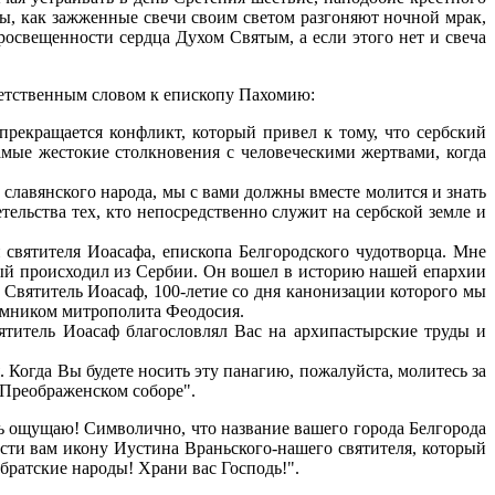
бы, как зажженные свечи своим светом разгоняют ночной мрак,
освещенности сердца Духом Святым, а если этого нет и свеча
ветственным словом к епископу Пахомию:
прекращается конфликт, который привел к тому, что сербский
амые жестокие столкновения с человеческими жертвами, когда
 славянского народа, мы с вами должны вместе молится и знать
тельства тех, кто непосредственно служит на сербской земле и
святителя Иоасафа, епископа Белгородского чудотворца. Мне
рый происходил из Сербии. Он вошел в историю нашей епархии
Святитель Иоасаф, 100-летие со дня канонизации которого мы
иемником митрополита Феодосия.
вятитель Иоасаф благословлял Вас на архипастырские труды и
Когда Вы будете носить эту панагию, пожалуйста, молитесь за
-Преображенском соборе".
есь ощущаю! Символично, что название вашего города Белгорода
сти вам икону Иустина Враньского-нашего святителя, который
братские народы! Храни вас Господь!".