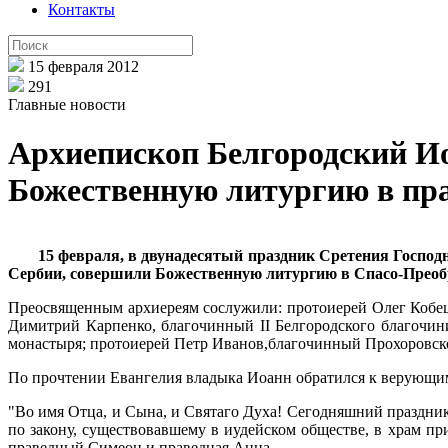
Контакты
15 февраля 2012
291
Главные новости
Архиепископ Белгородский И
Божественную литургию в пра
15 февраля, в двунадесятый праздник Сретения Госпо
Сербии, совершили Божественную литургию в Спасо-Преобр
Преосвященным архиереям сослужили: протоиерей Олег Кобец,
Димитрий Карпенко, благочинный II Белгородского благочини
монастыря; протоиерей Петр Иванов,благочинный Прохоровско
По прочтении Евангелия владыка Иоанн обратился к верующи
"Во имя Отца, и Сына, и Святаго Духа! Сегодняшний праздни
по закону, существовавшему в иудейском обществе, в храм пр
праведный Симеон и праведная Анна.