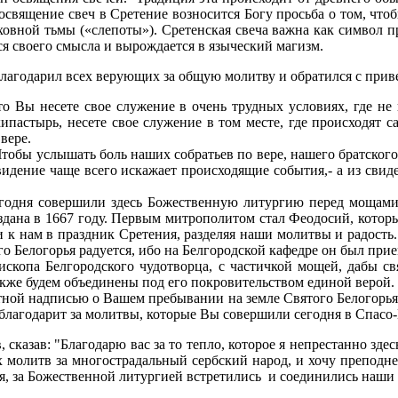
освящение свеч в Сретение возносится Богу просьба о том, что
овной тьмы («слепоты»). Сретенская свеча важна как символ пр
ся своего смысла и вырождается в языческий магизм.
лагодарил всех верующих за общую молитву и обратился с при
о Вы несете свое служение в очень трудных условиях, где не 
ипастырь, несете свое служение в том месте, где происходят с
 вере.
Чтобы услышать боль наших собратьев по вере, нашего братского
евидение чаще всего искажает происходящие события,- а из свиде
егодня совершили здесь Божественную литургию перед мощами 
оздана в 1667 году. Первым митрополитом стал Феодосий, кото
к нам в праздник Сретения, разделяя наши молитвы и радость. 
го Белогорья радуется, ибо на Белгородской кафедре он был пр
ископа Белгородского чудотворца, с частичкой мощей, дабы с
кже будем объединены под его покровительством единой верой.
ной надписью о Вашем пребывании на земле Святого Белогорья. 
и благодарит за молитвы, которые Вы совершили сегодня в Спасо
сказав: "Благодарю вас за то тепло, которое я непрестанно зд
 молитв за многострадальный сербский народ, и хочу преподне
я, за Божественной литургией встретились и соединились наши 