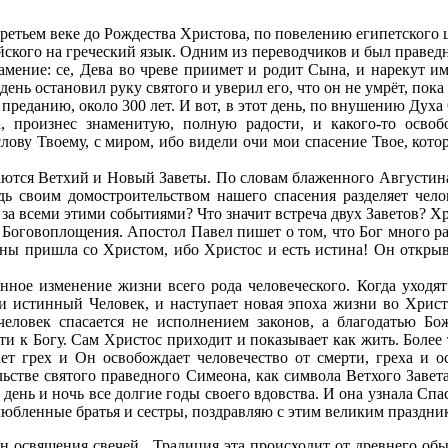
третьем веке до Рождества Христова, по повелению египетского
йского на греческий язык. Одним из переводчиков и был праве
амение: се, Дева во чреве приимет и родит Сына, и нарекут имя
день остановил руку святого и уверил его, что он не умрёт, пок
реданию, около 300 лет. И вот, в этот день, по внушению Духа
 произнес знаменитую, полную радости, и какого-то освобо
лову Твоему, с миром, ибо видели очи мои спасение Твое, кото
ечаются Ветхий и Новый Заветы. По словам блаженного Августин
одь своим домостроительством нашего спасения разделяет че
 за всеми этими событиями? Что значит встреча двух Заветов? Х
е Боговоплощения. Апостол Павел пишет о том, что Бог много ра
ны пришла со Христом, ибо Христос и есть истина! Он открыв
енное изменение жизни всего рода человеческого. Когда уход
и истинный Человек, и наступает новая эпоха жизни во Христ
еловек спасается не исполнением законов, а благодатью Бож
и к Богу. Сам Христос приходит и показывает как жить. Более т
ет грех и Он освобождает человечество от смерти, греха и о
льстве святого праведного Симеона, как символа Ветхого Завет
день и ночь все долгие годы своего вдовства. И она узнала Спа
злюбленные братья и сестры, поздравляю с этим великим праздн
освящения свечей. Традиция эта происходит от древнего обыч