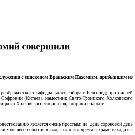
хомий совершили
сослужении с епископом Враньским Пахомием, прибывшим из
еображенского кафедрального собора г. Белгород; протоиерей
н Софроний (Китаев), наместник Свято-Троицкого Холковского
оицкого Холковского монастыря; клирики епархии.
вествованию является очень простым: на день сороковой день
исходящего события в том, что в это время в храме находится