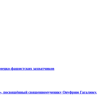
емецко-фашистских захватчиков
ки», посвящённый священномученику Онуфрию Гагалюку.