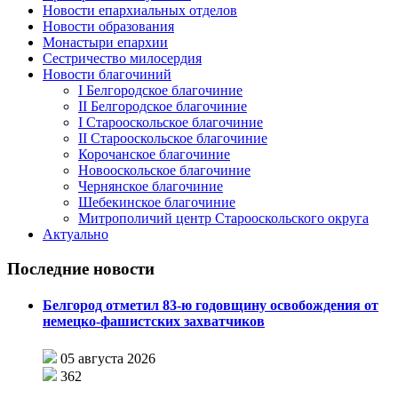
Новости епархиальных отделов
Новости образования
Монастыри епархии
Сестричество милосердия
Новости благочиний
I Белгородское благочиние
II Белгородское благочиние
I Старооскольское благочиние
II Старооскольское благочиние
Корочанское благочиние
Новооскольское благочиние
Чернянское благочиние
Шебекинское благочиние
Митрополичий центр Старооскольского округа
Актуально
Последние новости
Белгород отметил 83-ю годовщину освобождения от
немецко-фашистских захватчиков
05 августа 2026
362