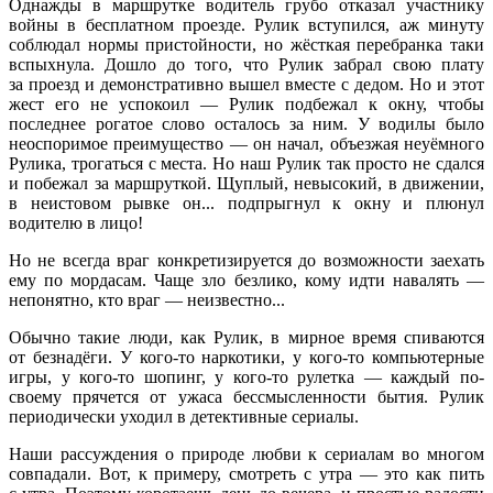
Однажды в маршрутке водитель грубо отказал участнику
войны в бесплатном проезде. Рулик вступился, аж минуту
соблюдал нормы пристойности, но жёсткая перебранка таки
вспыхнула. Дошло до того, что Рулик забрал свою плату
за проезд и демонстративно вышел вместе с дедом. Но и этот
жест его не успокоил — Рулик подбежал к окну, чтобы
последнее рогатое слово осталось за ним. У водилы было
неоспоримое преимущество — он начал, объезжая неуёмного
Рулика, трогаться с места. Но наш Рулик так просто не сдался
и побежал за маршруткой. Щуплый, невысокий, в движении,
в неистовом рывке он... подпрыгнул к окну и плюнул
водителю в лицо!
Но не всегда враг конкретизируется до возможности заехать
ему по мордасам. Чаще зло безлико, кому идти навалять —
непонятно, кто враг — неизвестно...
Обычно такие люди, как Рулик, в мирное время спиваются
от безнадёги. У кого-то наркотики, у кого-то компьютерные
игры, у кого-то шопинг, у кого-то рулетка — каждый по-
своему прячется от ужаса бессмысленности бытия. Рулик
периодически уходил в детективные сериалы.
Наши рассуждения о природе любви к сериалам во многом
совпадали. Вот, к примеру, смотреть с утра — это как пить