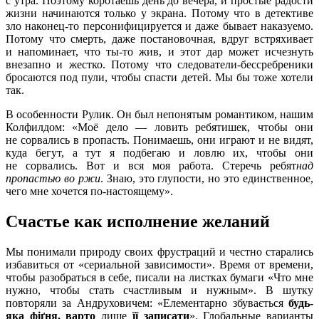
с утра. Поэтому коротаешь день до вечера, и простые радости
жизни начинаются только у экрана. Потому что в детективе
зло наконец-то персонифицируется и даже бывает наказуемо.
Потому что смерть, даже постановочная, вдруг встряхивает
и напоминает, что ты-то жив, и этот дар может исчезнуть
внезапно и жестко. Потому что следователи-бессребреники
бросаются под пули, чтобы спасти детей. Мы бы тоже хотели
так.
В особенности Рулик. Он был непонятым романтиком, нашим
Колфилдом: «Моё дело — ловить ребятишек, чтобы они
не сорвались в пропасть. Понимаешь, они играют и не видят,
куда бегут, а тут я подбегаю и ловлю их, чтобы они
не сорвались. Вот и вся моя работа. Стеречь ребят
над
пропастью во ржи
. Знаю, это глупости, но это единственное,
чего мне хочется по-настоящему».
Счастье как исполнение желаний
Мы понимали природу своих фрустраций и честно старались
избавиться от «сериальной зависимости». Время от времени,
чтобы разобраться в себе, писали на листках бумаги «Что мне
нужно, чтобы стать счастливым и нужным». В шутку
повторяли за Андруховичем: «Елементарно збувається
будь-
яка фіґня, варто
лише
її записати
». Глобальные варианты