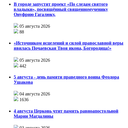
В городе запустят проект «По следам святого
владыки», посвящённый священномученику
Онуфрию Гагалюку.
05 августа 2026
88
«Источником исцелений и силой православной веры
явилась Почаевская Твоя икона, Богородица!»
05 августа 2026
442
5 августа - день памяти праведного воина Феодора
Ушакова
04 августа 2026
1636
4 августа Церковь чтит память равноапостольной
Марии Магдалины
03 августа 2026