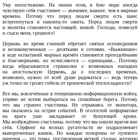
Уму непостижимо. На линии огня, в бою люди иногда
чувствуют себя счастливее — значимее, важнее, чем в мирные
времена. Потому что перед лицом смерти есть шанс
встрепенуться и наконец-то ожить. Перед лицом смерти
и молитва становится настоящей, живой. Господи, помилуй
и спаси меня, грешного!
Церковь во время гонений обретает святых исповедников
и великомучеников — десятками и сотнями. «Выжившие»
в ходе испытаний мирных времён становятся преподобными
и благоверными, но исчисляются — единицами... Поэтому
когда вбрасываются страшилки о возможных нападках
на апостольскую Церковь, да о последних временах,
возможно, нужно от всей души радоваться — ведь теперь
уж точно не грозит гибель от хронической теплохладности?
Все мы, вовлечённые в теперешнюю информационную войну,
упрямо не хотим выбираться на спокойные берега. Потому
что мы странно счастливы. Не отрываясь от монитора,
мы оказались на острие событий. В оголтелой информатаке
на врага уши закладывает от бушующей крови.
Мы возбуждённо счастливы, потому что мы нашли врагов вне
себя. Сёрфинг на волнах ругательств не подразумевает
вывороченных кишок. Но каждые похороны от пулевого
ранения — это точка, поставленная меткой сталью, которую