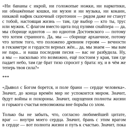
«Ни бананы с икрой, ни голожопые ножки, ни наркотики,
ни обнажённые кошки, ни музон и ни музыка, ни кокаин,
никакой нафик сказочный серотонин — рядом даже не станут
с тобой, настоящая жизнь — там, где выбор — кто ты, трус
или мужик. С флагом вместо щита под пулями снайпера — да,
мы сборище идиотов — но идиотов Достоевского — потому
что хотим странного. Да, мы — сборище архаичное, потому
что хотим того, что положено древним героям — вечности
в гекзаметре и гордости верных жён... да, мы знаем — мы вам
не пара... и наша последняя песня — вас не разбудила. Ну,
а мы — насколько это возможно, ещё постоим у края, там где
падает небо, там где брат тихо спросит у брата: ну, и в чём же
теперь твоя сила?»
***
«Дьявол с Богом борется, и поле брани — сердце человека».
Значит, до конца времён мир не успокоится миром. Значит,
будут войны и похороны. Значит, ощущения полноты жизни
и горького счастья невозможны вне борьбы со злом.
Только бы не забыть, что, согласно любимейшей цитате,
враг — внутри моего сердца. Значит, брань с этим врагом
в сердце — вот полнота жизни и путь к счастью. Значит, пока