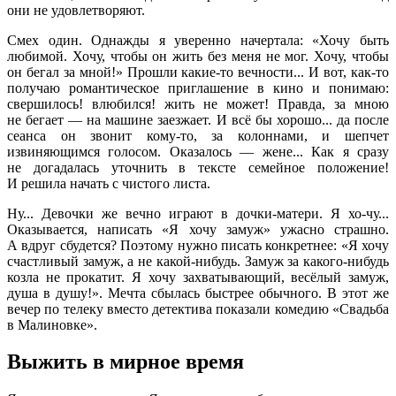
они не удовлетворяют.
Смех один. Однажды я уверенно начертала: «Хочу быть
любимой. Хочу, чтобы он жить без меня не мог. Хочу, чтобы
он бегал за мной!» Прошли какие-то вечности... И вот, как-то
получаю романтическое приглашение в кино и понимаю:
свершилось! влюбился! жить не может! Правда, за мною
не бегает — на машине заезжает. И всё бы хорошо... да после
сеанса он звонит кому-то, за колоннами, и шепчет
извиняющимся голосом. Оказалось — жене... Как я сразу
не догадалась уточнить в тексте семейное положение!
И решила начать с чистого листа.
Ну... Девочки же вечно играют в дочки-матери. Я хо-чу...
Оказывается, написать «Я хочу замуж» ужасно страшно.
А вдруг сбудется? Поэтому нужно писать конкретнее: «Я хочу
счастливый замуж, а не какой-нибудь. Замуж за какого-нибудь
козла не прокатит. Я хочу захватывающий, весёлый замуж,
душа в душу!». Мечта сбылась быстрее обычного. В этот же
вечер по телеку вместо детектива показали комедию «Свадьба
в Малиновке».
Выжить в мирное время