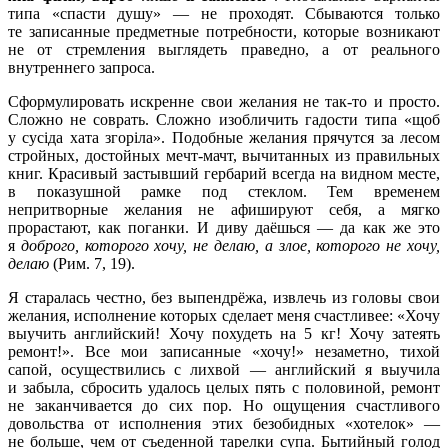
типа «спасти душу» — не проходят. Сбываются только
те записанные предметные потребности, которые возникают
не от стремления выглядеть праведно, а от реального
внутреннего запроса.
Сформулировать искренне свои желания не так-то и просто.
Сложно не соврать. Сложно изобличить гадости типа «щоб
у сусіда хата згоріла». Подобные желания прячутся за лесом
стройных, достойных мечт-мачт, вычитанных из правильных
книг. Красивый застывший гербарий всегда на видном месте,
в показушной рамке под стеклом. Тем временем
непритворные желания не афишируют себя, а мягко
прорастают, как поганки. И диву даёшься — да как же это
я
доброго, которого хочу, не делаю, а злое, которого не хочу,
делаю
(Рим. 7, 19).
Я старалась честно, без выпендрёжа, извлечь из головы свои
желания, исполнение которых сделает меня счастливее: «Хочу
выучить английский! Хочу похудеть на 5 кг! Хочу затеять
ремонт!». Все мои записанные «хочу!» незаметно, тихой
сапой, осуществились с лихвой — английский я выучила
и забыла, сбросить удалось целых пять с половиной, ремонт
не заканчивается до сих пор. Но ощущения счастливого
довольства от исполнения этих безобидных «хотелок» —
не больше, чем от съеденной тарелки супа. Бытийный голод