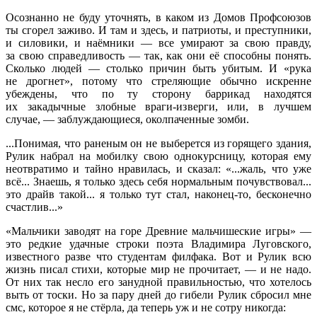
Осознанно не буду уточнять, в каком из Домов Профсоюзов
ты сгорел заживо. И там и здесь, и патриоты, и преступники,
и силовики, и наёмники — все умирают за свою правду,
за свою справедливость — так, как они её способны понять.
Сколько людей — столько причин быть убитым. И «рука
не дрогнет», потому что стреляющие обычно искренне
убеждены, что по ту сторону баррикад находятся
их закадычные злобные враги-изверги, или, в лучшем
случае, — заблуждающиеся, околпаченные зомби.
...Понимая, что раненым он не выберется из горящего здания,
Рулик набрал на мобилку свою однокурсницу, которая ему
неотвратимо и тайно нравилась, и сказал: «...жаль, что уже
всё... Знаешь, я только здесь себя нормальным почувствовал...
это драйв такой... я только тут стал, наконец-то, бесконечно
счастлив...»
«Мальчики заводят на горе Древние мальчишеские игры» —
это редкие удачные строки поэта Владимира Луговского,
известного разве что студентам филфака. Вот и Рулик всю
жизнь писал стихи, которые мир не прочитает, — и не надо.
От них так несло его занудной правильностью, что хотелось
выть от тоски. Но за пару дней до гибели Рулик сбросил мне
смс, которое я не стёрла, да теперь уж и не сотру никогда: