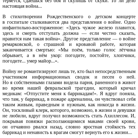
теряется, сдаёшься без боя и скулишь от скуки. То ли дело
настоящая война...
В стихотворении Рождественского о детском концерте
в госпитале сталкиваются два представления о войне. Одно
инфантильно-восторженное: «Здесь чужое железо плавится,
здесь и смерть отступать должна — если честно сказать,
нравится нам такая война». Другое представление — о войне
ремарковской, о страшной и кровавой работе, которая
заканчивается смертью: «Мы поём, только голос лётчика
обрывает, а в нём укор: погодите, постойте, хлопчики,
погодите... умер майор...».
Войну не романтизируют лишь те, кто был непосредственным
участником информационных сводок и песен о ней.
Но я собственными глазами видела парня, раненного в живот
во время нашей февральской трагедии, который кричал
медикам: «Отпустите меня к баррикадам!». Я вдруг поняла,
что там, у баррикад, в пожаре адреналина, он чувствовал себя
таким живым, праведным и нужным, как никогда в жизни.
Он, тоскливый клерк, которого, возможно, в жизни и девушки
не любили, вдруг получил возможность стать Ахиллесом. И,
покрывая повязки расползающимися маками своей крови,
он отчаянно рвался назад, словно яростная стойкость тех
баррикад и ненависть к врагам смогут вернуть его к жизни...