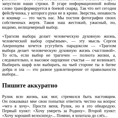
запустили наши строки. В угаре информационной войны
слово трансформируется в боевой снаряд. Так что нет сегодня
фейсбучника, у которого руки не в крови. Зверства, ненависть
и кошмар — это часть нас. Мы постим фотографии своих
собственных жертв. Таков наш жестокий, ужасный, но,
видимо, нелицемерный выбор.
«Трагизм выбора делает человеческую духовную жизнь,
человеческий выбор серьёзным», — эту мысль Сергея
Аверинцева хочется усугубить парадоксом — «Трагизм
выбора делает человеческую духовную жизнь счастливой».
То есть, если выбор не трагичен — полнота жизни, а,
следовательно, и высокое ощущение счастья — не возникает.
Выбирать шарф или выбирать, на чьей стороне ты в битве
добра и зла — это разное удовлетворение от правильности
выбора...
Пишите аккуратно
Рулик всю жизнь, как мог, стремился быть настоящим.
Он показывал мне свои попытки ответить честно на вопрос
«чего я хочу». Прости меня, Рулик, но я это обнародую.
Первый пункт: «Хочу умереть за Родину». Второй пункт:
«Хочу хороший велосипед»... Помню, я хохотала до слёз...