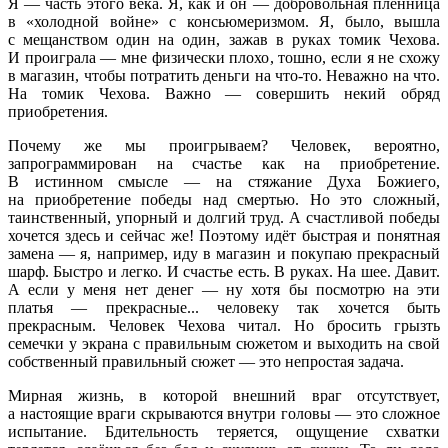
Я — часть этого века. Я, как и он — добровольная пленница
в «холодной войне» с консьюмеризмом. Я, было, вышла
с мещанством один на один, зажав в руках томик Чехова.
И проиграла — мне физически плохо, тошно, если я не схожу
в магазин, чтобы потратить деньги на что-то. Неважно на что.
На томик Чехова. Важно — совершить некий обряд
приобретения.
Почему же мы проигрываем? Человек, вероятно,
запрограммирован на счастье как на приобретение.
В истинном смысле — на стяжание Духа Божиего,
на приобретение победы над смертью. Но это сложный,
таинственный, упорный и долгий труд. А счастливой победы
хочется здесь и сейчас же! Поэтому идёт быстрая и понятная
замена — я, например, иду в магазин и покупаю прекрасный
шарф. Быстро и легко. И счастье есть. В руках. На шее. Давит.
А если у меня нет денег — ну хотя бы посмотрю на эти
платья — прекрасные... человеку так хочется быть
прекрасным. Человек Чехова читал. Но бросить грызть
семечки у экрана с правильным сюжетом и выходить на свой
собственный правильный сюжет — это непростая задача.
Мирная жизнь, в которой внешний враг отсутствует,
а настоящие враги скрываются внутри головы — это сложное
испытание. Бдительность теряется, ощущение схватки