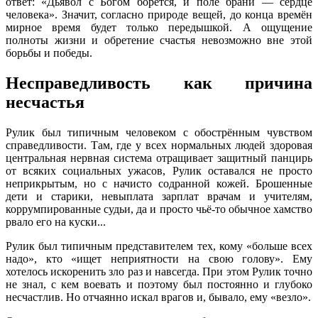
ответ: «Дьявол с Богом борется, и поле брани — сердце
человека». Значит, согласно природе вещей, до конца времён
мирное время будет только передышкой. А ощущение
полноты жизни и обретение счастья невозможно вне этой
борьбы и победы.
Несправедливость как причина
несчастья
Рулик был типичным человеком с обострённым чувством
справедливости. Там, где у всех нормальных людей здоровая
центральная нервная система отращивает защитный панцирь
от всяких социальных ужасов, Рулик оставался не просто
неприкрытым, но с начисто содранной кожей. Брошенные
дети и старики, невыплата зарплат врачам и учителям,
коррумпированные судьи, да и просто чьё-то обычное хамство
рвало его на куски...
Рулик был типичным представителем тех, кому «больше всех
надо», кто «ищет неприятности на свою голову». Ему
хотелось искоренить зло раз и навсегда. При этом Рулик точно
не знал, с кем воевать и поэтому был постоянно и глубоко
несчастлив. Но отчаянно искал врагов и, бывало, ему «везло».