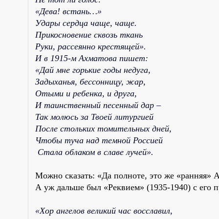
«Дева! встань…»
Удары сердца чаще, чаще.
Прикосновение сквозь ткань
Руки, рассеянно крестящей».
И в 1915-м Ахматова пишет:
«Дай мне горькие годы недуга,
Задыханья, бессонницу, жар,
Отыми и ребенка, и друга,
И таинственный песенный дар –
Так молюсь за Твоей литургией
После стольких томительных дней,
Чтобы туча над темной Россией
Стала облаком в славе лучей».
Можно сказать: «Да полноте, это же «ранняя» А
А уж дальше был «Реквием» (1935-1940) с его 
«Хор ангелов великий час восславил,