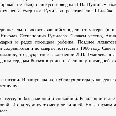
трирован не был) с искусствоведом Н.Н. Пуниным то
отмечены смертью: Гумилева расстреляли, Шилейко
ервоначально воспитывавшийся вдали от матери (в г.
 Николая Степановича Гумилева. Скажем честно, Анна
одарки и редко посещала ребенка. Позднее Ахматов
 сохраняются и до смерти поэтессы в 1966 году. Сын и 
нимание, то двукратное заключение Л.Н. Гумилева в ла
одным сердцам биться в унисон. И лишь у последней ж
в поэзии. И заглушала их, публикуя литературоведческ
ает душу.
поэтессе, не была мирной и спокойной. Революции и дв
овой. И она чувствует смену лет и дней. Но за шумом и
ное: