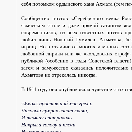
себя потомком ордынского хана Ахмата (тем па
Сообщество поэтов «Серебряного века» Рос
языческом стиле и даже прямой сатанизм явл
современников, из всех известных поэтов п
любил лишь Николай Гумилев. Ахматова, без
игрищ. Но в отличие от многих и многих сото
любовной лирики или же «колдовских строф» 
публикой (особенно в годы Советской власти)
затем и замужество сказались положительно 
Ахматова не отрекалась никогда.
В 1911 году она опубликовала чудесное стихот
«Умолк простивший мне грехи.
Лиловый сумрак гасит свечи,
И темная епитрахиль
Накрыла голову и плечи.
Не тот ли голос: