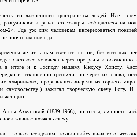
ься и огорчиться.
вается из жизненного пространства людей. Идет элем
 разгуливают и рычат стегозавры, «общаются» на нов
ом-2». Где уж сим человекам интересоваться поэзие
а не понять им никогда…
временья летит к нам свет от поэтов, без которых не
едут светского человека через преграды к осознанию 
, а в итоге и к Господу нашему Иисусу Христу. Час
ередко и откровенно грешили, но через их слова, нес
их «лирников», прорывались энергии из горнего мира
 самовольству!) зажигал творческую свечу Богу. И 
н и женщин…
я Анны Ахматовой (1889-1966), поэтессы, личность кое
 своей жизнью возжечь свечу…
а – только псевдоним, появившийся из-за того, что она