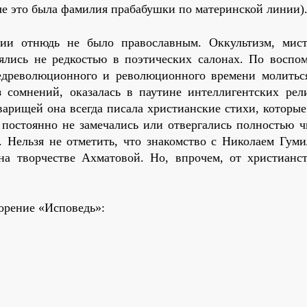
че это была фамилия прабабушки по материнской линии)
сии отнюдь не было православным. Оккультизм, мис
ялись не редкостью в поэтических салонах. По воспо
редреволюционного и революционного времени молитьс
 сомнений, оказалась в паутине интеллигентских рел
варищей она всегда писала христианские стихи, которые
постоянно не замечались или отвергались полностью 
. Нельзя не отметить, что знакомство с Николаем Гуми
на творчестве Ахматовой. Но, впрочем, от христианс
ворение «Исповедь»: