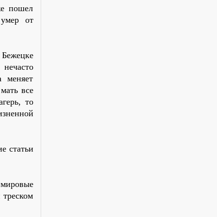
же пошел
 умер от
 Бежецке
 нечасто
а меняет
мать все
герь, то
изненной
ие статьи
е мировые
 треском