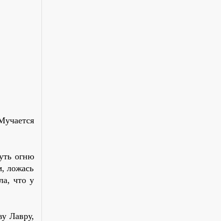
 Мучается
уть огню
м, ложась
ла, что у
ву Лавру,