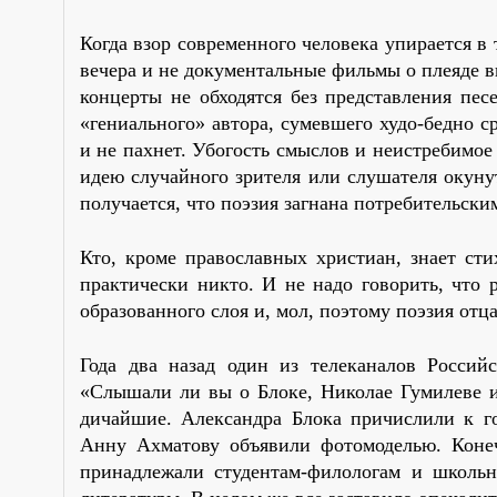
Когда взор современного человека упирается в 
вечера и не документальные фильмы о плеяде 
концерты не обходятся без представления пес
«гениального» автора, сумевшего худо-бедно с
и не пахнет. Убогость смыслов и неистребимо
идею случайного зрителя или слушателя окунут
получается, что поэзия загнана потребительск
Кто, кроме православных христиан, знает ст
практически никто. И не надо говорить, что
образованного слоя и, мол, поэтому поэзия отц
Года два назад один из телеканалов Россий
«Слышали ли вы о Блоке, Николае Гумилеве 
дичайшие. Александра Блока причислили к го
Анну Ахматову объявили фотомоделью. Коне
принадлежали студентам-филологам и школьн