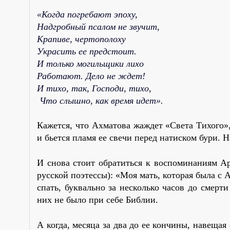
«Когда погребают эпоху,
Надгробный псалом не звучит,
Крапиве, чертополоху
Украсить ее предстоит.
И только могильщики лихо
Работают. Дело не ждет!
И тихо, так, Господи, тихо,
Что слышно, как время идет».
Кажется, что Ахматова жаждет «Света Тихого»,
и бьется пламя ее свечи перед натиском бури. 
И снова стоит обратиться к воспоминаниям Ар
русской поэтессы): «Моя мать, которая была с 
спать, буквально за несколько часов до смерт
них не было при себе Библии.
А когда, месяца за два до ее кончины, навещая