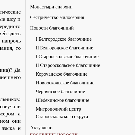
Монастыри епархии
этические
Сестричество милосердия
ые шоу и
ередного
Новости благочиний
ией здесь
I Белгородское благочиние
 напрочь
дания, то
II Белгородское благочиние
I Старооскольское благочиние
II Старооскольское благочиние
ина)? Да
Корочанское благочиние
ынешнего
Новооскольское благочиние
Чернянское благочиние
льников:
Шебекинское благочиние
озвучали
Митрополичий центр
сером, а
Старооскольского округа
вном они
Актуально
 языка и
ПОСЛЕДНИЕ НОВОСТИ