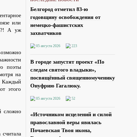
Белгород отметил 83-ю
ентарное
годовщину освобождения от
оязе или
немецко-фашистских
й?! А уж
захватчиков
05 августа 2026
223
возможно
важности
В городе запустят проект «По
то поэты
следам святого владыки»,
мотря на
посвящённый священномученику
. Каждый
Онуфрию Гагалюку.
от этого
05 августа 2026
52
й сложно
«Источником исцелений и силой
православной веры явилась
Почаевская Твоя икона,
 считала