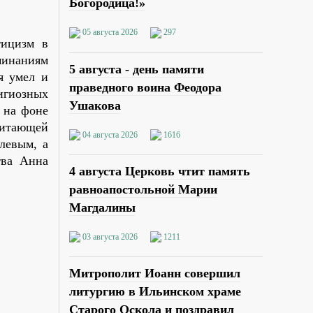
Богородица!»
.
05 августа 2026
297
тицизм в
минаниям
5 августа - день памяти
я умел и
праведного воина Феодора
игиозных
Ушакова
 на фоне
читающей
04 августа 2026
1616
левым, а
тва Анна
4 августа Церковь чтит память
равноапостольной Марии
Магдалины
03 августа 2026
1211
Митрополит Иоанн совершил
литургию в Ильинском храме
Старого Оскола и поздравил