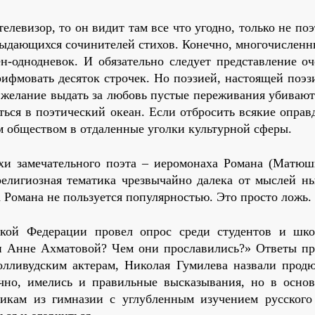
телевизор, то он видит там все что угодно, только не по
выдающихся сочинителей стихов. Конечно, многочисленн
ен-однодневок. И обязательно следует представление оч
рифмовать десяток строчек. Но поэзией, настоящей поэз
е желание выдать за любовь пустые переживания убивают
ься в поэтический океан. Если отбросить всякие оправ
им обществом в отдаленные уголки культурной сферы.
ихи замечательного поэта – иеромонаха Романа (Матюш
 религиозная тематика чрезвычайно далека от мыслей н
а Романа не пользуется популярностью. Это просто ложь.
ской Федерации провел опрос среди студентов и шко
и Анне Ахматовой? Чем они прославились?» Ответы пр
лливудским актерам, Николая Гумилева назвали продю
чно, имелись и правильные высказывания, но в осно
икам из гимназии с углубленным изучением русского