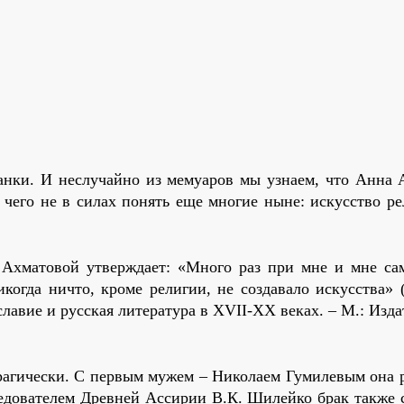
ианки. И неслучайно из мемуаров мы узнаем, что Анна 
, чего не в силах понять еще многие ныне: искусство р
Ахматовой утверждает: «Много раз при мне и мне са
когда ничто, кроме религии, не создавало искусства» (
лавие и русская литература в XVII-XX веках. – М.: Изд
агически. С первым мужем – Николаем Гумилевым она р
ледователем Древней Ассирии В.К. Шилейко брак также 