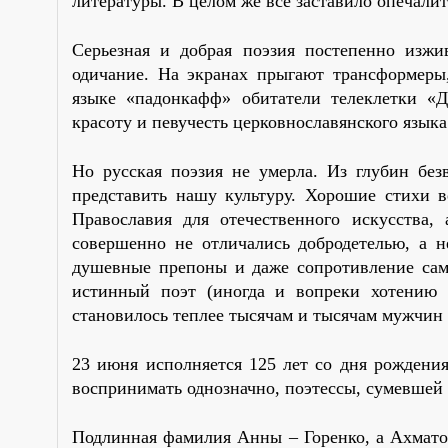
литературы. В целом же все заставило опечалит
Серьезная и добрая поэзия постепенно изжи
одичание. На экранах прыгают трансформеры,
языке «падонкафф» обитатели телеклетки «Д
красоту и певучесть церковнославянского язык
Но русская поэзия не умерла. Из глубин без
представить нашу культуру. Хорошие стихи в
Православия для отечественного искусства
совершенно не отличались добродетелью, а н
душевные препоны и даже сопротивление сам
истинный поэт (иногда и вопреки хотению и
становилось теплее тысячам и тысячам мужчи
23 июня исполняется 125 лет со дня рождени
воспринимать однозначно, поэтессы, сумевшей
Подлинная фамилия Анны – Горенко, а Ахматов