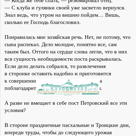
— Когда же тебе спать, — резюмировал отец.
— С клуба и гулянки своей уже засветло вернулся.
Знал ведь, что утром на вишню пойдем… Вишь,
сколько ее Господь благословил.
Понравилась мне хозяйская речь. Нет, не потому, что
сына распекал. Дело молодое, понятно все, сам
таким был. Оттого на сердце слова легли, что в них
вся сущность необходимости поста раскрывалась.
Если дело делать собрался, то развлечения
в сторонке оставить надобно и приготовится
к совершению задуманного, а также Бога
поблагодарить, что Он такой урожай дал.
А разве не вмещает в себе пост Петровский все эти
условия?
В стороне праздничные пасхальные и Троицкие дни,
впереди труды, чтобы до следующего урожая