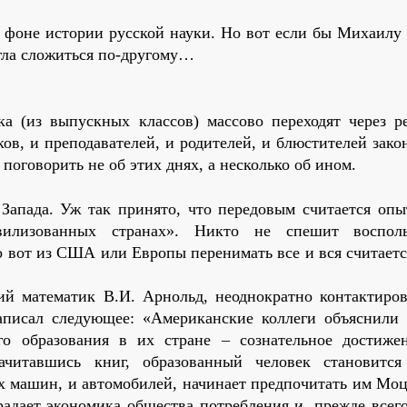
 фоне истории русской науки. Но вот если бы Михаилу 
огла сложиться по-другому…
 (из выпускных классов) массово переходят через р
в, и преподавателей, и родителей, и блюстителей зако
поговорить не об этих днях, а несколько об ином.
Запада. Уж так принято, что передовым считается опы
илизованных странах». Никто не спешит воспольз
о вот из США или Европы перенимать все и вся считает
й математик В.И. Арнольд, неоднократно контактиро
аписал следующее: «Американские коллеги объяснили 
о образования в их стране – сознательное достиже
ачитавшись книг, образованный человек становитс
х машин, и автомобилей, начинает предпочитать им Моц
радает экономика общества потребления и, прежде всего