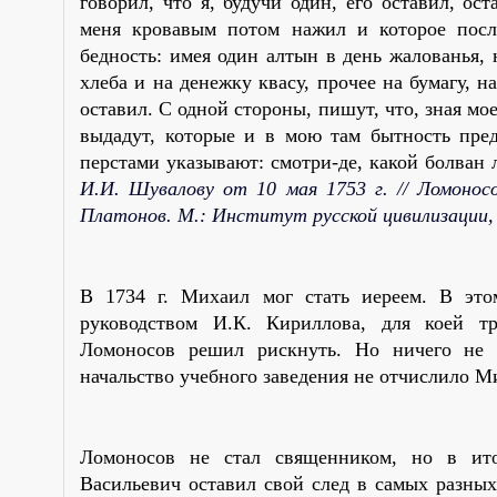
говорил, что я, будучи один, его оставил, ос
меня кровавым потом нажил и которое после
бедность: имея один алтын в день жалованья,
хлеба и на денежку квасу, прочее на бумагу, н
оставил. С одной стороны, пишут, что, зная мо
выдадут, которые и в мою там бытность пред
перстами указывают: смотри-де, какой болван 
И.И. Шувалову от 10 мая 1753 г. // Ломоносо
Платонов. М.: Институт русской цивилизации, 
В 1734 г. Михаил мог стать иереем. В это
руководством И.К. Кириллова, для коей тр
Ломоносов решил рискнуть. Но ничего не 
начальство учебного заведения не отчислило М
Ломоносов не стал священником, но в ито
Васильевич оставил свой след в самых разны