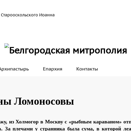
 Старооскольского Иоанна
Архипастырь
Епархия
Контакты
жны Ломоносовы
ужу, из Холмогор в Москву с «рыбным караваном» от
. За плечами у странника была сума, в которой ле