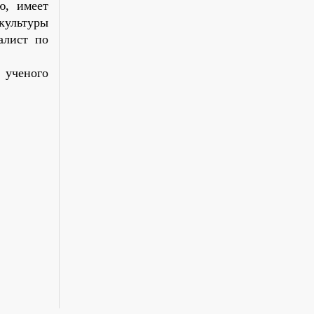
ю, имеет
культуры
алист по
 ученого