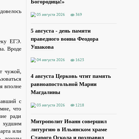
Богородица!»
довелось
05 августа 2026
369
5 августа - день памяти
праведного воина Феодора
еку ЕГЭ.
Ушакова
на. Вроде
04 августа 2026
1623
т чужой,
4 августа Церковь чтит память
оваться
равноапостольной Марии
ся вполне
Магдалины
вавший с
03 августа 2026
1218
мне, что
ние ради
Митрополит Иоанн совершил
я худшим
литургию в Ильинском храме
арта или
Старого Оскола и поздравил
, доходы