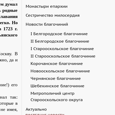
ем думал
Монастыри епархии
ь родные
Сестричество милосердия
плавания
егко. Но
Новости благочиний
 1723 г.
I Белгородское благочиние
ьянского
II Белгородское благочиние
I Старооскольское благочиние
оскву. В
II Старооскольское благочиние
жно, да и
Корочанское благочиние
Новооскольское благочиние
Чернянское благочиние
ие!) его
Шебекинское благочиние
Митрополичий центр
нал так:
Старооскольского округа
оторые в
Актуально
не имея,