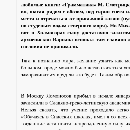
любимые книги: «Грамматика» М. Смотрицког
он, шагая рядом с обозом, под скрип снега 
места и отрекаться от привычной жизни (пу
по студеным водам северного моря). Но Миха
вот в Холмогорах сыну достаточно зажиточ
архиепископ Варнава основал там славяно-
сословия не принимали.
Тяга к познанию мира, желание узнать как м
большом городе можно было легко сказаться хо
заморачиваться вряд ли кто будет. Таким образ
В Москву Ломоносов прибыл в начале января 
зачислили в Славяно-греко-латинскую академи
Нельзя сказать, что учение проходило лег
«Обучаясь в Спасских школах, имел я со всех
тогдашние лета почти непреодоленную силу им