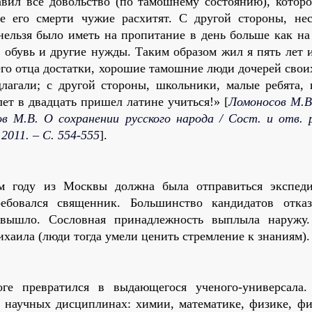
тавил все довольство (по тамошнему состоянию), котор
 его смерти чужие расхитят. С другой стороны, нес
 нельзя было иметь на пропитание в день больше как на
а обувь и другие нужды. Таким образом жил я пять лет 
его отца достатки, хорошие тамошние люди дочерей свои
лагали; с другой стороны, школьники, малые ребята, 
лет в двадцать пришел латине учиться!» [
Ломоносов М.В
в М.В. О сохранении русского народа / Сост. и отв. р
2011. – С. 554-555
].
м году из Москвы должна была отправиться экспед
ебовался священник. Большинство кандидатов отказ
вышло. Сословная принадлежность выплыла наружу
ихаила (люди тогда умели ценить стремление к знаниям).
ге превратился в выдающегося ученого-универсала
х научных дисциплинах: химии, математике, физике, фи