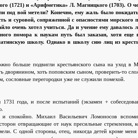
о (1721) и «Арифметика» Л. Магницкого (1703). О ч
или под вой метели? Конечно, ему жаль было покидат
сть и суровой, сопряженной с опасностями морского 
йло очень хотел учиться. Да и учение ему давалось л
ного помора к наукам путь был заказан, хотя еще в
латинскую школу. Однако в школу сию лиц из крест
ожно больше подвигли крестьянского сына на уход в М
ть дворянином, хоть поповским сыном, проверить-то сло
ом, сословные перегородки уже не служили помехой.
1731 года, и после испытаний (экзамен + собеседован
ю.
ко и спокойно. Михаил Васильевич Ломоносов вспоми
 сторон отвращающие от наук пресильные стремления, к
ели. С одной стороны, отец, никогда детей кроме меня 