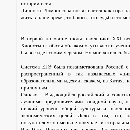
истории и т.д.
Личность Ломоносова возвышается как гора на
жить в наше время, то боюсь, что судьба его м
В первой половине июня школьники XXI века
Хлопоты и заботы облаком окутывают и ученико
бы все идет своим чередом. Но мне хотелось бы 
Система ЕГЭ была позаимствована Россией с 
распространенный в так называемых «цив
образовательными идеями, скажем, из Китая, н
приличным.
Однако… Выдающийся российский и советски
лучшими представителями западной науки, н
низкий уровень общей культуры и школьног
экономических целей. Дело в том, что, н
покупателем: он меньше покупает и стиральны
Ван Гога, Шекспира или теоремы. От этого ст