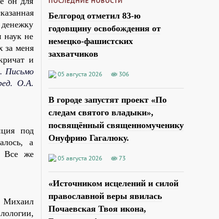
ое он для
ПОСЛЕДНИЕ НОВОСТИ
казанная
Белгород отметил 83-ю
 денежку
годовщину освобождения от
и наук не
немецко-фашистских
х за меня
захватчиков
кричат и
. Письмо
05 августа 2026
306
ед. О.А.
В городе запустят проект «По
следам святого владыки»,
посвящённый священномученику
иция под
Онуфрию Гагалюку.
алось, а
. Все же
05 августа 2026
73
«Источником исцелений и силой
православной веры явилась
. Михаил
Почаевская Твоя икона,
лологии,