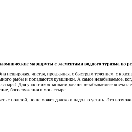
аломнические маршруты с элементами водного туризма по ре
Она неширокая, чистая, прозрачная, с быстрым течением, с кра
е много рыбы и попадаются кувшинки. А самое незабываемое, ко
онастыря! Для участников запланированы незабываемые впечатле
ение, богослужения в монастыре.
вать с пользой, но не может далеко и надолго уехать. Это возм