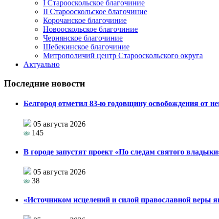
I Старооскольское благочиние
II Старооскольское благочиние
Корочанское благочиние
Новооскольское благочиние
Чернянское благочиние
Шебекинское благочиние
Митрополичий центр Старооскольского округа
Актуально
Последние новости
Белгород отметил 83-ю годовщину освобождения от н
05 августа 2026
145
В городе запустят проект «По следам святого влады
05 августа 2026
38
«Источником исцелений и силой православной веры я