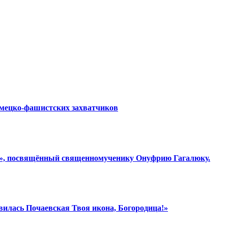
емецко-фашистских захватчиков
ки», посвящённый священномученику Онуфрию Гагалюку.
вилась Почаевская Твоя икона, Богородица!»