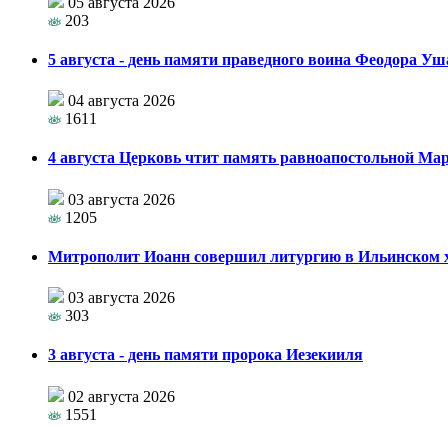
05 августа 2026
203
5 августа - день памяти праведного воина Феодора У
04 августа 2026
1611
4 августа Церковь чтит память равноапостольной М
03 августа 2026
1205
Митрополит Иоанн совершил литургию в Ильинском хр
03 августа 2026
303
3 августа - день памяти пророка Иезекииля
02 августа 2026
1551