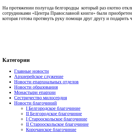
На протяжении полугода белгородцы который раз охотно откли
сотрудниками «Центра Православной книги» были приобретены 
которая готова протянуть руку помощи друг другу и подарить 
Категории
Главные новости
Архиерейское служение
Новости епархиальных отделов
Новости образования
Монастыри епархии
Сестричество милосердия
Новости благочиний
I Белгородское благочиние
II Белгородское благочиние
I Старооскольское благочиние
II Старооскольское благочиние
Корочанское благочиние