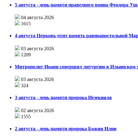
5 августа - день памяти праведного воина Феодора У
04 августа 2026
1615
4 августа Церковь чтит память равноапостольной М
03 августа 2026
1209
Митрополит Иоанн совершил литургию в Ильинском хр
03 августа 2026
324
3 августа - день памяти пророка Иезекииля
02 августа 2026
1555
2 августа - день памяти пророка Божия Илии