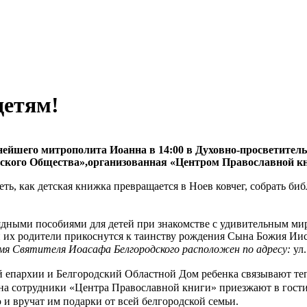
детям!
нейшего митрополита Иоанна в 14:00 в Духовно-просветител
йского Общества»,организованная «Центром Православной кн
ть, как детская книжка превращается в Ноев ковчег, собрать би
дными пособиями для детей при знакомстве с удивительным ми
и их родители прикоснутся к таинству рождения Сына Божия Иис
мя Святителя Иоасафа Белгородского расположен по адресу:
ул
 епархии и Белгородский Областной Дом ребенка связывают те
на
сотрудники «Центра Православной книги» приезжают в гости
и вручат им подарки от всей белгородской семьи.