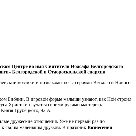
ьском Центре во имя Святителя Иоасафа Белгородского
иги» Белгородской и Стаороскольской епархии.
блейские мозаики и познакомиться с героями Ветхого и Нового
ром Библии. В игровой форме малыши узнают, как Ной строил
уса Христа и научатся своими руками мастерить
. Князя Трубецкого, 92 А
.
плые дружеские отношения. Уже не первый раз п
о
 к своим маленьким друзьям. В праздник
Вознесения