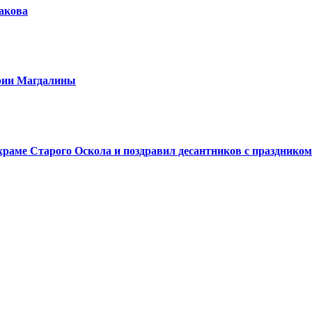
шакова
арии Магдалины
аме Старого Оскола и поздравил десантников с праздником