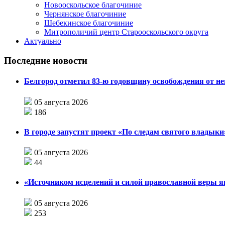
Новооскольское благочиние
Чернянское благочиние
Шебекинское благочиние
Митрополичий центр Старооскольского округа
Актуально
Последние новости
Белгород отметил 83-ю годовщину освобождения от н
05 августа 2026
186
В городе запустят проект «По следам святого влады
05 августа 2026
44
«Источником исцелений и силой православной веры я
05 августа 2026
253