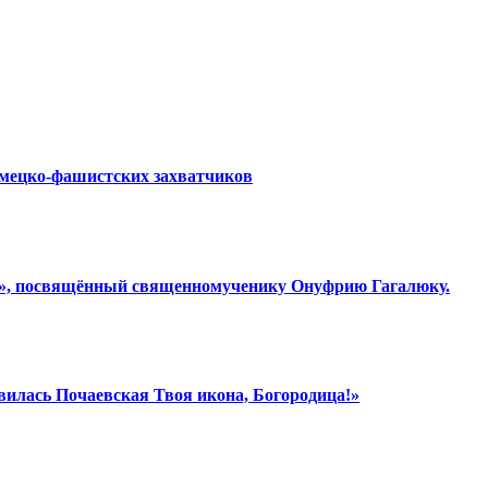
емецко-фашистских захватчиков
ки», посвящённый священномученику Онуфрию Гагалюку.
вилась Почаевская Твоя икона, Богородица!»