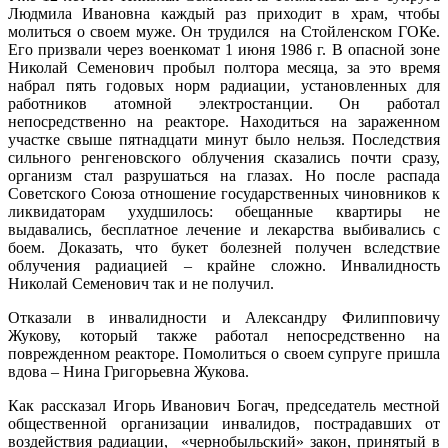
Людмила Ивановна каждый раз приходит в храм, чтобы
молиться о своем муже. Он трудился на Стойленском ГОКе.
Его призвали через военкомат 1 июня 1986 г. В опасной зоне
Николай Семенович пробыл полтора месяца, за это время
набрал пять годовых норм радиации, установленных для
работников атомной электростанции. Он работал
непосредственно на реакторе. Находиться на зараженном
участке свыше пятнадцати минут было нельзя. Последствия
сильного ренгеновского облучения сказались почти сразу,
организм стал разрушаться на глазах. Но после распада
Советского Союза отношение государственных чиновников к
ликвидаторам ухудшилось: обещанные квартиры не
выдавались, бесплатное лечение и лекарства выбивались с
боем. Доказать, что букет болезней получен вследствие
облучения радиацией – крайне сложно. Инвалидность
Николай Семенович так и не получил.
Отказали в инвалидности и Александру Филипповичу
Жукову, который также работал непосредственно на
поврежденном реакторе. Помолиться о своем супруге пришла
вдова – Нина Григорьевна Жукова.
Как рассказал Игорь Иванович Богач, председатель местной
общественной организации инвалидов, пострадавших от
воздействия радиации, «чернобыльский» закон, принятый в