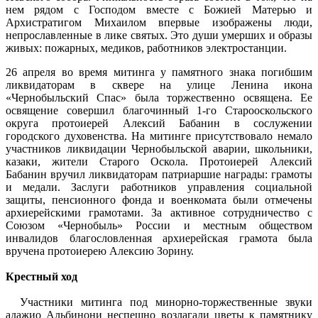
нем рядом с Господом вместе с Божией Матерью и
Архистратигом Михаилом впервые изображены люди,
непрославленные в лике святых. Это души умерших и образы
живых: пожарных, медиков, работников электростанции.
26 апреля во время митинга у памятного знака погибшим
ликвидаторам в сквере на улице Ленина икона
«Чернобыльский Спас» была торжественно освящена. Ее
освящение совершил благочинный 1-го Старооскольского
округа протоиерей Алексий Бабанин в сослужении
городского духовенства. На митинге присутствовало немало
участников ликвидации Чернобыльской аварии, школьники,
казаки, жители Старого Оскола. Протоиерей Алексий
Бабанин вручил ликвидаторам патриаршие награды: грамоты
и медали. Заслуги работников управления социальной
защиты, пенсионного фонда и военкомата были отмечены
архиерейскими грамотами. За активное сотрудничество с
Союзом «Чернобыль» России и местным обществом
инвалидов благословленная архиерейская грамота была
вручена протоиерею Алексию Зорину.
Крестный ход
Участники митинга под минорно-торжественные звуки
адажио Альбинони неспешно возлагали цветы к памятнику