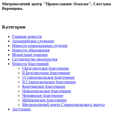
Митрополичий центр "Православное Осколье", Светлана
Воронцова.
Категории
Главные новости
Архиерейское служение
Новости епархиальных отделов
Новости образования
Монастыри епархии
Сестричество милосердия
Новости благочиний
I Белгородское благочиние
II Белгородское благочиние
I Старооскольское благочиние
II Старооскольское благочиние
Корочанское благочиние
Новооскольское благочиние
Чернянское благочиние
Шебекинское благочиние
Митрополичий центр Старооскольского округа
Актуально