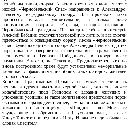
погибшим ликвидаторам. А затем крестным ходом вместе с
иконой «Чернобыльский Спас» направились к Александро-
Невскому кафедральному собору. Для прохожих такая
процессия казалась удивительной, и только после
напоминания говорили: «Ах, да, сегодня годовщина
Чернобыльской трагедии». На паперти собора протоиерей
Алексий Бабанин отслужил заупокойную литию, и все смогли
приложиться к освященному образу. Икона «Чернобыльский
Спас» будет находиться в соборе Александра Невского до тех
пор, пока не завершится строительство храма святого
великомученика Георгия Победоносца в сквере возле
памятника Александру Невскому. Предполагается, что во
вновь построенном храме будут установлены мемориальные
таблички с фамилиями погибших ликвидаторов, жителей
Старого Оскола.
Конечно, Православная Церковь не может увеличивать
пенсии и оделять льготами чернобыльцев, зато она может
ходатайствовать пред Господом о здравии живущих и
упокоении усопших. И такое молитвенное предстояние порой
оказывается гораздо действеннее, чем наши земные хлопоты и
хождение по инстанциям. «Придите ко Мне все
труждающие и обременные, и Я успокою вас», – сказал
Иисус Христос пришедшим к Нему. И нам не надо забывать о
словах Спасителя.