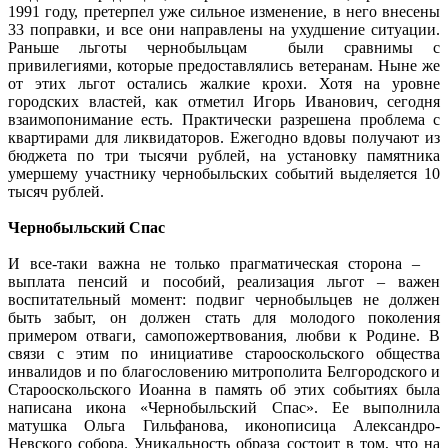
1991 году, претерпел уже сильное изменение, в него внесены
33 поправки, и все они направлены на ухудшение ситуации.
Раньше льготы чернобыльцам были сравнимы с
привилегиями, которые предоставлялись ветеранам. Ныне же
от этих льгот остались жалкие крохи. Хотя на уровне
городских властей, как отметил Игорь Иванович, сегодня
взаимопонимание есть. Практически разрешена проблема с
квартирами для ликвидаторов. Ежегодно вдовы получают из
бюджета по три тысячи рублей, на установку памятника
умершему участнику чернобыльских событий выделяется 10
тысяч рублей.
Чернобыльский Спас
И все-таки важна не только прагматическая сторона –
выплата пенсий и пособий, реализация льгот – важен
воспитательный момент: подвиг чернобыльцев не должен
быть забыт, он должен стать для молодого поколения
примером отваги, самопожертвования, любви к Родине. В
связи с этим по инициативе старооскольского общества
инвалидов и по благословению митрополита Белгородского и
Старооскольского Иоанна в память об этих событиях была
написана икона «Чернобыльский Спас». Ее выполнила
матушка Ольга Гильфанова, иконописица Александро-
Невского собора. Уникальность образа состоит в том, что на