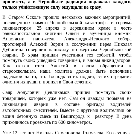
пролететь, а в Чернобыле радиация поражала каждого,
только убийственную силу ощущали не сразу.
В Старом Осколе прошло несколько важных мероприятий,
посвященных памяти Чернобыльской катастрофы и героям-
ликвидаторам. 25 апреля в деревянном храме в честь
равноапостольной княгини Ольги и мученицы княжны
Анастасии настоятель Александро-Невского собора
протоиерей Алексий Зорин в сослужении иерея Николая
Дубинина совершил панихиду по жертвам Чернобыльской
аварии. В храм пришли участники тех событий, чтобы
помянуть своих ушедших товарищей, и вдовы ликвидаторов.
Как сказал отец Алексий в своем обращении к
старооскольцам, наша молитва должна быть исполнена
надеждой на то, что Господь за их подвиг, за их страдания
очистил их души и принял в Свои селения.
Саяр Абдулович Девликамов пришел помянуть своих
товарищей, которых уже нет. Сам он дважды побывал на
ликвидации аварии в составе бригады водителей
автобетонных смесителей. Вместе с другими водителями он
возил бетонную смесь из Вышгорода к реактору. В день
приходилось проезжать по 600 километров.
Уже 12 лет нет Николая Семеновича Толмачева. Его супруга