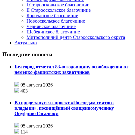
I Старооскольское благочиние
II Старооскольское благочиние
Корочанское благочиние
Новооскольское благочиние
Чернянское благочиние
Шебекинское благочиние
Митрополичий центр Старооскольского округа
Актуально
Последние новости
Белгород отметил 83-ю годовщину освобождения от
немецко-фашистских захватчиков
05 августа 2026
403
В городе запустят проект «По следам святого
владыки», посвящённый священномученику
Онуфрию Гагалюку.
05 августа 2026
114