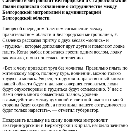
Савченко и митрополит Белгородский и Старооскольский
Иоанн подписали соглашение о сотрудничестве между
Белгородской митрополией и администрацией
Белгородской области.
Говоря об очередном 5-летнем соглашении между
правительством области и Белгородской митрополией, Е.
Савченко рассказал притчу о двух вёслах «молись» и
«трудись», которые дополняют друг друга и помогают лодке
плыть. Когда рыбак попытался грести одним веслом, лодку
закружило, и она понеслась по течению.
«Вот к чему приводит труд без молитвы. Правильно плыть по
житейскому морю, полному бурь, волнений, можно только
трудясь и молясь. Уверен, что духовно-нравственный климат
нашей области будет и дальше совершенствоваться, люди
будут одухотворены и трудиться будут осмысленно. У нас с
Вами очень много совместных планов, уровень
взаимодействия между духовной и светской властью с моей
стороны будет сохранён, а потенциал нашего сотрудничества
будет только нарастать», — отметил губернатор.
Поздравить владыку на сцену поднялся митрополит
Екатеринбургский и Верхотурский Кирилл, им было зачитано
патриаршее поздравление с юбилеем.