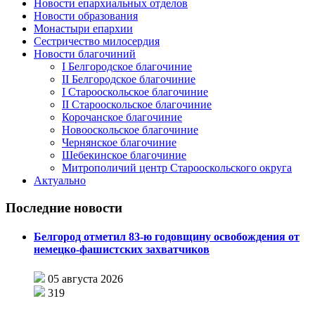
Новости епархиальных отделов
Новости образования
Монастыри епархии
Сестричество милосердия
Новости благочиний
I Белгородское благочиние
II Белгородское благочиние
I Старооскольское благочиние
II Старооскольское благочиние
Корочанское благочиние
Новооскольское благочиние
Чернянское благочиние
Шебекинское благочиние
Митрополичий центр Старооскольского округа
Актуально
Последние новости
Белгород отметил 83-ю годовщину освобождения от
немецко-фашистских захватчиков
05 августа 2026
319