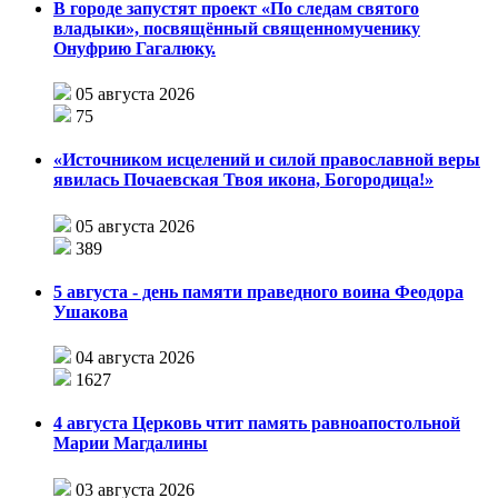
В городе запустят проект «По следам святого
владыки», посвящённый священномученику
Онуфрию Гагалюку.
05 августа 2026
75
«Источником исцелений и силой православной веры
явилась Почаевская Твоя икона, Богородица!»
05 августа 2026
389
5 августа - день памяти праведного воина Феодора
Ушакова
04 августа 2026
1627
4 августа Церковь чтит память равноапостольной
Марии Магдалины
03 августа 2026