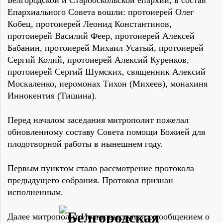
Белгородской и Старооскольской епархии, в состав
Епархиального Совета вошли: протоиерей Олег
Кобец, протоиерей Леонид Константинов,
протоиерей Василий Феер, протоиерей Алексей
Бабанин, протоиерей Михаил Усатый, протоиерей
Сергий Колий, протоиерей Алексий Куренков,
протоиерей Сергий Шумских, священник Алексий
Москаленко, иеромонах Тихон (Михеев), монахиня
Иннокентия (Тишина).
Перед началом заседания митрополит пожелал
обновленному составу Совета помощи Божией для
плодотворной работы в нынешнем году.
Первым пунктом стало рассмотрение протокола
предыдущего собрания. Протокол признан
исполненным.
Далее митрополит Иоанн выступил с сообщением о