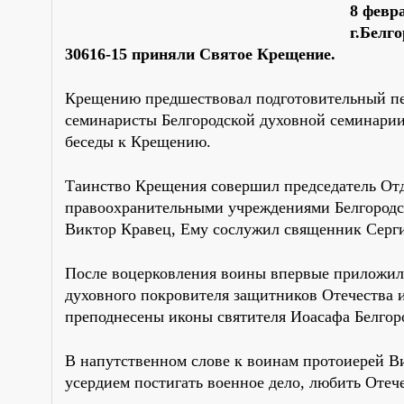
8 февр
г.Белг
30616-15 приняли Святое Крещение.
Крещению предшествовал подготовительный пер
семинаристы Белгородской духовной семинарии
беседы к Крещению.
Таинство Крещения совершил председатель От
правоохранительными учреждениями Белгородск
Виктор Кравец, Ему сослужил священник Серг
После воцерковления воины впервые приложили
духовного покровителя защитников Отечества 
преподнесены иконы святителя Иоасафа Белгор
В напутственном слове к воинам протоиерей Ви
усердием постигать военное дело, любить Отече