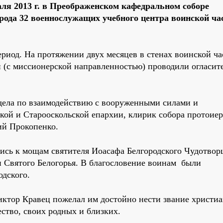
аля 2013 г. в Преображенском кафедральном соборе
орода 32 военнослужащих учебного центра воинской ча
иод. На протяжении двух месяцев в стенах воинской ча
 (с миссионерской направленностью) проводили огласит
дела по взаимодействию с вооруженными силами и
ой и Старооскольской епархии, клирик собора протоие
ий Прокопенко.
сь к мощам святителя Иоасафа Белгородского Чудотвор
и Святого Белогорья. В благословение воинам были
одского.
ктор Кравец пожелал им достойно нести звание христиа
ство, своих родных и близких.