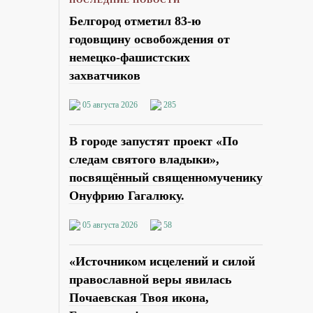
Белгород отметил 83-ю
годовщину освобождения от
немецко-фашистских
захватчиков
05 августа 2026
285
В городе запустят проект «По
следам святого владыки»,
посвящённый священномученику
Онуфрию Гагалюку.
05 августа 2026
58
«Источником исцелений и силой
православной веры явилась
Почаевская Твоя икона,