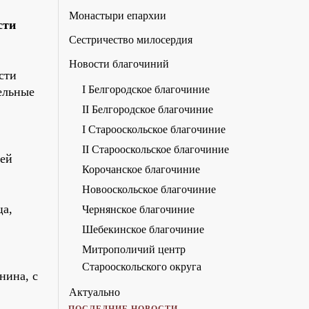
Монастыри епархии
сти
Сестричество милосердия
Новости благочиний
сти
I Белгородское благочиние
ельные
II Белгородское благочиние
I Старооскольское благочиние
II Старооскольское благочиние
рей
Корочанское благочиние
Новооскольское благочиние
ца,
Чернянское благочиние
Шебекинское благочиние
Митрополичий центр
Старооскольского округа
нина, с
Актуально
ПОСЛЕДНИЕ НОВОСТИ